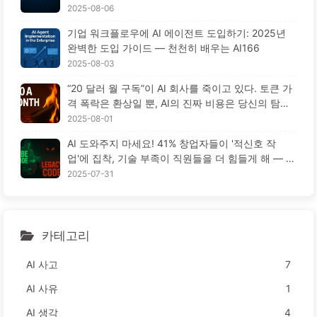
고 오히려 경쟁자들은 90% 성능 향상을 이루었을
2025-08-06
까? — 천천히 배우는 AI169
기업 워크플로우에 AI 에이전트 도입하기: 2025년
완벽한 도입 가이드 — 천천히 배우는 AI166
2025-08-03
“20 달러 월 구독”이 AI 회사를 죽이고 있다. 토큰 가
격 폭락은 환상일 뿐, AI의 진짜 비용은 당신의 탐욕
이다 — 천천히 배우는 AI164
2025-08-01
AI 도와주지 마세요! 41% 창업자들이 '적신호 작
업'에 집착, 기술 부족이 직원들을 더 힘들게 해 — 천
천히 배우는 AI163
2025-07-31
카테고리
AI 사고
7
AI 사유
1
AI 생각
4