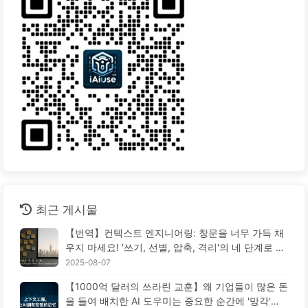
최근 게시물
【번역】컨텍스트 엔지니어링: 창문을 너무 가득 채
우지 마세요! '쓰기, 선별, 압축, 격리'의 네 단계로 혼
란을 피하고, 소음을 차단하세요 — AI 배우기 170
2025-08-07
【1000억 달러의 쓰라린 교훈】왜 기업들이 많은 돈
을 들여 배치한 AI 도우미는 중요한 순간에 '망각'하