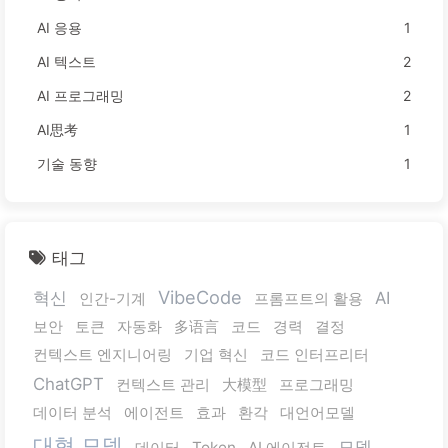
AI 응용
1
AI 텍스트
2
AI 프로그래밍
2
AI思考
1
기술 동향
1
태그
VibeCode
혁신
AI
인간-기계
프롬프트의 활용
보안
토큰
자동화
多语言
코드
경력
결정
컨텍스트 엔지니어링
기업 혁신
코드 인터프리터
ChatGPT
컨텍스트 관리
大模型
프로그래밍
데이터 분석
에이전트
효과
환각
대언어모델
대형 모델
모델
데이터
Token
AI 에이전트