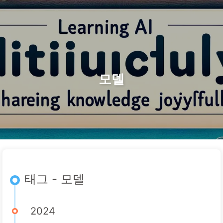
검색
홈
아카이브
태그
카테고리
AI 변혁으로 가는 길
링크
소개
🇰🇷 한국어
모델
태그 - 모델
2024