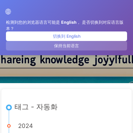
AI 변혁으로 가는 길
🌐
检测到您的浏览器语言可能是
English
， 是否切换到对应语言版
本？
切换到 English
자동화
保持当前语言
태그 - 자동화
2024