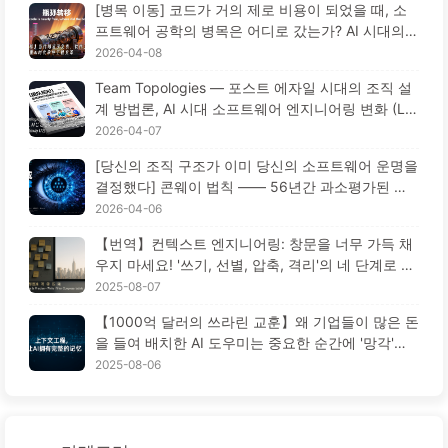
[병목 이동] 코드가 거의 제로 비용이 되었을 때, 소
프트웨어 공학의 병목은 어디로 갔는가? AI 시대의
소프트웨어 공학 혁신 — 천천히 AI 배우기 173
2026-04-08
Team Topologies — 포스트 에자일 시대의 조직 설
계 방법론, AI 시대 소프트웨어 엔지니어링 변화 (Le
arn AI Slowly 172)
2026-04-07
[당신의 조직 구조가 이미 당신의 소프트웨어 운명을
결정했다] 콘웨이 법칙 —— 56년간 과소평가된 경
영학의 철칙 AI 시대의 소프트웨어 공학 혁신 ——
2026-04-06
천천히 배우는 AI171
【번역】컨텍스트 엔지니어링: 창문을 너무 가득 채
우지 마세요! '쓰기, 선별, 압축, 격리'의 네 단계로 혼
란을 피하고, 소음을 차단하세요 — AI 배우기 170
2025-08-07
【1000억 달러의 쓰라린 교훈】왜 기업들이 많은 돈
을 들여 배치한 AI 도우미는 중요한 순간에 '망각'하
고 오히려 경쟁자들은 90% 성능 향상을 이루었을
2025-08-06
까? — 천천히 배우는 AI169