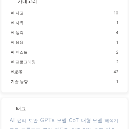
카테고리
AI 사고
10
AI 사유
1
AI 생각
4
AI 응용
1
AI 텍스트
2
AI 프로그래밍
2
AI思考
42
기술 동향
1
태그
GPTs
AI
CoT
대형 모델
윤리
보안
모델
해석기