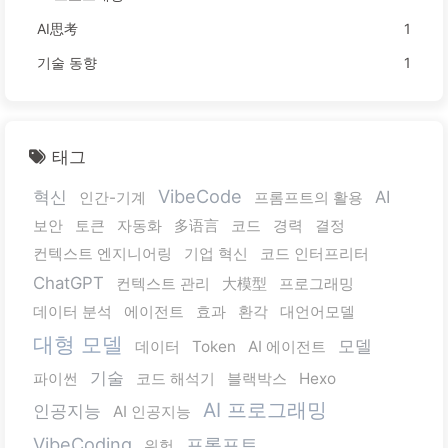
AI思考
1
기술 동향
1
태그
VibeCode
혁신
AI
인간-기계
프롬프트의 활용
보안
토큰
자동화
多语言
코드
경력
결정
컨텍스트 엔지니어링
기업 혁신
코드 인터프리터
ChatGPT
컨텍스트 관리
大模型
프로그래밍
데이터 분석
에이전트
효과
환각
대언어모델
대형 모델
모델
데이터
Token
AI 에이전트
기술
파이썬
코드 해석기
블랙박스
Hexo
AI 프로그래밍
인공지능
AI 인공지능
VibeCoding
프롬프트
위험