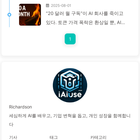
2025-08-01
“20 달러 월 구독”이 AI 회사를 죽이고
있다. 토큰 가격 폭락은 환상일 뿐, AI의
진짜 비용은 당신의 탐욕이다 — 천천히
1
배우는 AI164
Richardson
세심하게 AI를 배우고, 기업 변혁을 돕고, 개인 성장을 함께합니
다
기사
태그
카테고리