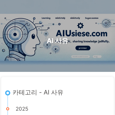
검색
홈
아카이브
태그
카테고리
AI 변혁으로 가는 길
링크
소개
🇰🇷 한국어
AI 사유
카테고리 - AI 사유
2025