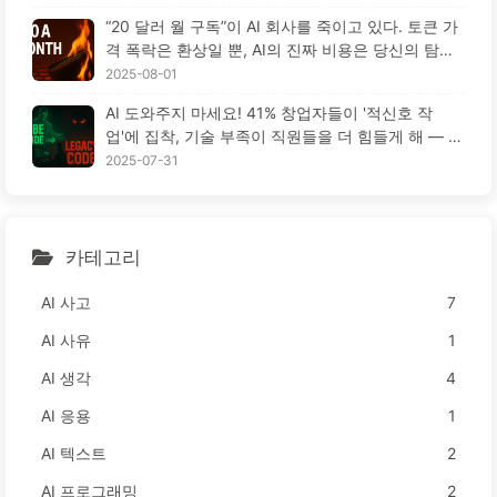
“20 달러 월 구독”이 AI 회사를 죽이고 있다. 토큰 가
격 폭락은 환상일 뿐, AI의 진짜 비용은 당신의 탐욕
이다 — 천천히 배우는 AI164
2025-08-01
AI 도와주지 마세요! 41% 창업자들이 '적신호 작
업'에 집착, 기술 부족이 직원들을 더 힘들게 해 — 천
천히 배우는 AI163
2025-07-31
카테고리
AI 사고
7
AI 사유
1
AI 생각
4
AI 응용
1
AI 텍스트
2
AI 프로그래밍
2