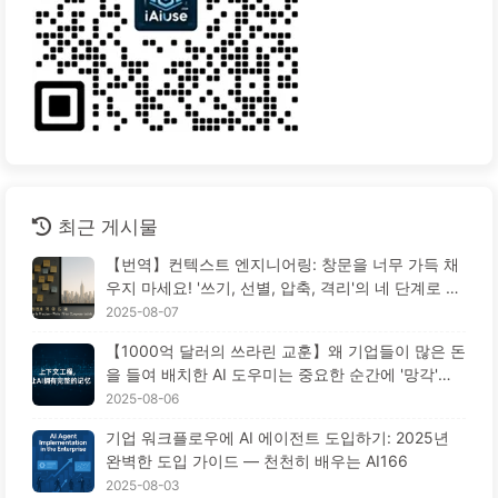
최근 게시물
【번역】컨텍스트 엔지니어링: 창문을 너무 가득 채
우지 마세요! '쓰기, 선별, 압축, 격리'의 네 단계로 혼
란을 피하고, 소음을 차단하세요 — AI 배우기 170
2025-08-07
【1000억 달러의 쓰라린 교훈】왜 기업들이 많은 돈
을 들여 배치한 AI 도우미는 중요한 순간에 '망각'하
고 오히려 경쟁자들은 90% 성능 향상을 이루었을
2025-08-06
까? — 천천히 배우는 AI169
기업 워크플로우에 AI 에이전트 도입하기: 2025년
완벽한 도입 가이드 — 천천히 배우는 AI166
2025-08-03