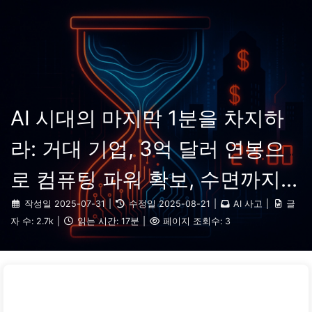
검색
홈
아카이브
태그
카테고리
AI 변혁으로 가는 길
링크
소개
🇰🇷 한국어
AI 시대의 마지막 1분을 차지하
라: 거대 기업, 3억 달러 연봉으
로 컴퓨팅 파워 확보, 수면까지
빼앗아 여가 시간을 착취해 광고
작성일
2025-07-31
|
수정일
2025-08-21
|
AI 사고
|
글
자 수:
2.7k
|
읽는 시간:
17분
|
페이지 조회수:
3
주에게 판매하다 — AI를 천천히
배우기 166