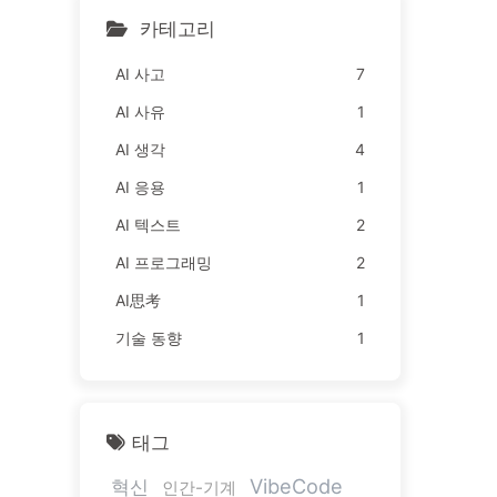
카테고리
AI 사고
7
AI 사유
1
AI 생각
4
AI 응용
1
AI 텍스트
2
AI 프로그래밍
2
AI思考
1
기술 동향
1
태그
VibeCode
혁신
인간-기계