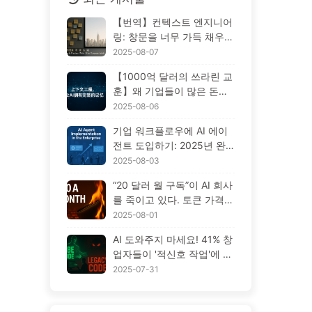
【번역】컨텍스트 엔지니어
링: 창문을 너무 가득 채우지
마세요! '쓰기, 선별, 압축, 격
2025-08-07
리'의 네 단계로 혼란을 피하
【1000억 달러의 쓰라린 교
고, 소음을 차단하세요 — AI
훈】왜 기업들이 많은 돈을
배우기 170
들여 배치한 AI 도우미는 중
2025-08-06
요한 순간에 '망각'하고 오히
기업 워크플로우에 AI 에이
려 경쟁자들은 90% 성능 향
전트 도입하기: 2025년 완
상을 이루었을까? — 천천히
벽한 도입 가이드 — 천천히
2025-08-03
배우는 AI169
배우는 AI166
“20 달러 월 구독”이 AI 회사
를 죽이고 있다. 토큰 가격
폭락은 환상일 뿐, AI의 진짜
2025-08-01
비용은 당신의 탐욕이다 —
AI 도와주지 마세요! 41% 창
천천히 배우는 AI164
업자들이 '적신호 작업'에 집
착, 기술 부족이 직원들을 더
2025-07-31
힘들게 해 — 천천히 배우는
AI163