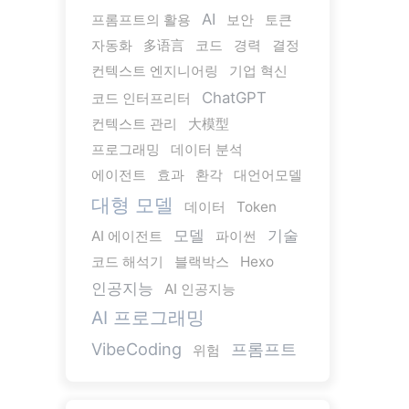
AI
프롬프트의 활용
보안
토큰
자동화
多语言
코드
경력
결정
컨텍스트 엔지니어링
기업 혁신
ChatGPT
코드 인터프리터
컨텍스트 관리
大模型
프로그래밍
데이터 분석
에이전트
효과
환각
대언어모델
대형 모델
데이터
Token
모델
기술
AI 에이전트
파이썬
코드 해석기
블랙박스
Hexo
인공지능
AI 인공지능
AI 프로그래밍
VibeCoding
프롬프트
위험