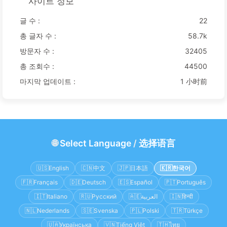
사이트 정보
글 수 :
22
총 글자 수 :
58.7k
방문자 수 :
32405
총 조회수 :
44500
마지막 업데이트 :
1 小时前
🌐
Select Language
/
选择语言
🇺🇸
English
🇨🇳
中文
🇯🇵
日本語
🇰🇷
한국어
🇫🇷
Français
🇩🇪
Deutsch
🇪🇸
Español
🇵🇹
Português
🇮🇹
Italiano
🇷🇺
Русский
🇦🇪
العربية
🇮🇳
हिन्दी
🇳🇱
Nederlands
🇸🇪
Svenska
🇵🇱
Polski
🇹🇷
Türkçe
🇺🇦
Українська
🇻🇳
Tiếng Việt
🇹🇭
ไทย