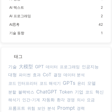
AI 텍스트
2
AI 프로그래밍
2
AI思考
42
기술 동향
1
태그
大模型
GPT
기술
데이터
프로그래밍
인공지능
CoT
대형
파이썬
효과
결정
데이터 분석
GPTs
코드 인터프리터
코드 해석기
윤리
모델
ChatGPT
Token
분할
블랙박스
기업
코드
혁신
해석기
인간-기계
자동화
환각
경영
의사
요금
Prompt
프롬프트
위험
보안
분석
경력