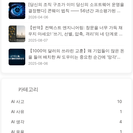
[당신의 조직 구조가 이미 당신의 소프트웨어 운명을
결정했다] 콘웨이 법칙 —— 56년간 과소평가된 경
영학의 철칙 AI 시대의 소프트웨어 공학 혁신 ——
2026-04-06
천천히 배우는 AI171
【번역】컨텍스트 엔지니어링: 창문을 너무 가득 채
우지 마세요! '쓰기, 선별, 압축, 격리'의 네 단계로 혼
란을 피하고, 소음을 차단하세요 — AI 배우기 170
2025-08-07
【1000억 달러의 쓰라린 교훈】왜 기업들이 많은 돈
을 들여 배치한 AI 도우미는 중요한 순간에 '망각'하
고 오히려 경쟁자들은 90% 성능 향상을 이루었을
2025-08-06
까? — 천천히 배우는 AI169
카테고리
AI 사고
10
AI 사유
1
AI 생각
4
AI 응용
1