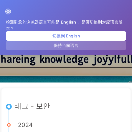
AI 변혁으로 가는 길
🌐
检测到您的浏览器语言可能是
English
， 是否切换到对应语言版
本？
切换到 English
보안
保持当前语言
태그 - 보안
2024