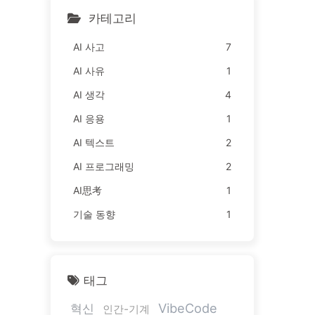
카테고리
AI 사고
7
AI 사유
1
AI 생각
4
AI 응용
1
AI 텍스트
2
AI 프로그래밍
2
AI思考
1
기술 동향
1
태그
VibeCode
혁신
인간-기계