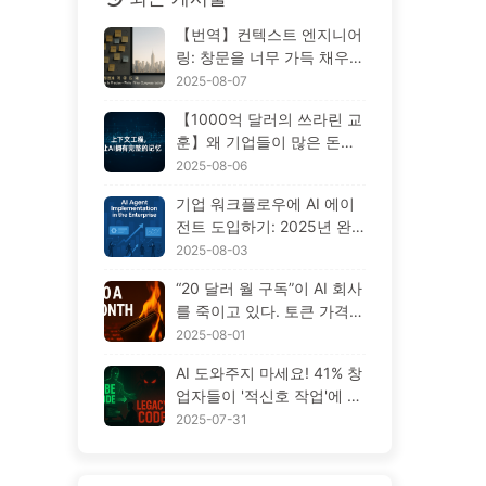
【번역】컨텍스트 엔지니어
링: 창문을 너무 가득 채우지
마세요! '쓰기, 선별, 압축, 격
2025-08-07
리'의 네 단계로 혼란을 피하
【1000억 달러의 쓰라린 교
고, 소음을 차단하세요 — AI
훈】왜 기업들이 많은 돈을
배우기 170
들여 배치한 AI 도우미는 중
2025-08-06
요한 순간에 '망각'하고 오히
기업 워크플로우에 AI 에이
려 경쟁자들은 90% 성능 향
전트 도입하기: 2025년 완
상을 이루었을까? — 천천히
벽한 도입 가이드 — 천천히
2025-08-03
배우는 AI169
배우는 AI166
“20 달러 월 구독”이 AI 회사
를 죽이고 있다. 토큰 가격
폭락은 환상일 뿐, AI의 진짜
2025-08-01
비용은 당신의 탐욕이다 —
AI 도와주지 마세요! 41% 창
천천히 배우는 AI164
업자들이 '적신호 작업'에 집
착, 기술 부족이 직원들을 더
2025-07-31
힘들게 해 — 천천히 배우는
AI163