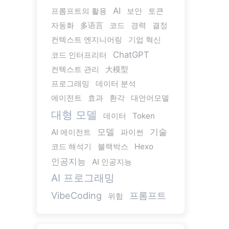
AI
프롬프트의 활용
보안
토큰
자동화
多语言
코드
경력
결정
컨텍스트 엔지니어링
기업 혁신
ChatGPT
코드 인터프리터
컨텍스트 관리
大模型
프로그래밍
데이터 분석
에이전트
효과
환각
대언어모델
대형 모델
데이터
Token
모델
기술
AI 에이전트
파이썬
코드 해석기
블랙박스
Hexo
인공지능
AI 인공지능
AI 프로그래밍
VibeCoding
프롬프트
위험