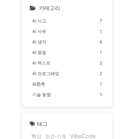
카테고리
AI 사고
7
AI 사유
1
AI 생각
4
AI 응용
1
AI 텍스트
2
AI 프로그래밍
2
AI思考
1
기술 동향
1
태그
VibeCode
혁신
인간-기계