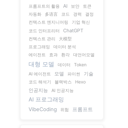
AI
프롬프트의 활용
보안
토큰
자동화
多语言
코드
경력
결정
컨텍스트 엔지니어링
기업 혁신
ChatGPT
코드 인터프리터
컨텍스트 관리
大模型
프로그래밍
데이터 분석
에이전트
효과
환각
대언어모델
대형 모델
데이터
Token
모델
기술
AI 에이전트
파이썬
코드 해석기
블랙박스
Hexo
인공지능
AI 인공지능
AI 프로그래밍
VibeCoding
프롬프트
위험