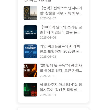
【번역】컨텍스트 엔지니어
링: 창문을 너무 가득 채우지
마세요! '쓰기, 선별, 압축, 격
2025-08-07
리'의 네 단계로 혼란을 피하
【1000억 달러의 쓰라린 교
고, 소음을 차단하세요 — AI
훈】왜 기업들이 많은 돈을
배우기 170
들여 배치한 AI 도우미는 중
2025-08-06
요한 순간에 '망각'하고 오히
기업 워크플로우에 AI 에이
려 경쟁자들은 90% 성능 향
전트 도입하기: 2025년 완
상을 이루었을까? — 천천히
벽한 도입 가이드 — 천천히
2025-08-03
배우는 AI169
배우는 AI166
“20 달러 월 구독”이 AI 회사
를 죽이고 있다. 토큰 가격
폭락은 환상일 뿐, AI의 진짜
2025-08-01
비용은 당신의 탐욕이다 —
AI 도와주지 마세요! 41% 창
천천히 배우는 AI164
업자들이 '적신호 작업'에 집
착, 기술 부족이 직원들을 더
2025-07-31
힘들게 해 — 천천히 배우는
AI163