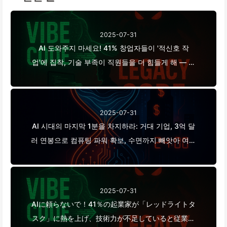
2025-07-31
AI 도와주지 마세요! 41% 창업자들이 '적신호 작
업'에 집착, 기술 부족이 직원들을 더 힘들게 해 — 천
천히 배우는 AI163
2025-07-31
AI 시대의 마지막 1분을 차지하라: 거대 기업, 3억 달
러 연봉으로 컴퓨팅 파워 확보, 수면까지 빼앗아 여가
시간을 착취해 광고주에게 판매하다 — AI를 천천히
배우기 166
2025-07-31
AIに頼らないで！41％の起業家が「レッドライトタ
スク」に熱を上げ、技術力が不足していると従業員