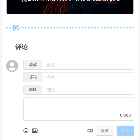
acaparar tu tiempo libre y venderlo a los
anunciantes. El imperio digital pone precio a tu
atención.
评论
昵称
邮箱
网址
0/500
预览
发送