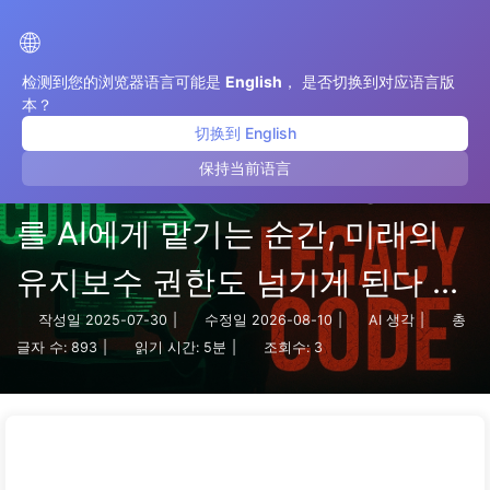
AI 변혁으로 가는 길
🌐
检测到您的浏览器语言可能是
English
， 是否切换到对应语言版
本？
切换到 English
保持当前语言
바이브 코딩(Vibe Coding): 코드
를 AI에게 맡기는 순간, 미래의
유지보수 권한도 넘기게 된다 —
천천히 배우는 AI162
작성일
2025-07-30
|
수정일
2026-08-10
|
AI 생각
|
총
글자 수:
893
|
읽기 시간:
5분
|
조회수:
3