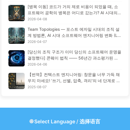
[병목 이동] 코드가 거의 제로 비용이 되었을 때, 소
프트웨어 공학의 병목은 어디로 갔는가? AI 시대의
소프트웨어 공학 혁신 — 천천히 AI 배우기 173
2026-04-08
Team Topologies — 포스트 에자일 시대의 조직 설
계 방법론, AI 시대 소프트웨어 엔지니어링 변화 (Le
arn AI Slowly 172)
2026-04-07
[당신의 조직 구조가 이미 당신의 소프트웨어 운명을
결정했다] 콘웨이 법칙 —— 56년간 과소평가된 경
영학의 철칙 AI 시대의 소프트웨어 공학 혁신 ——
2026-04-06
천천히 배우는 AI171
【번역】컨텍스트 엔지니어링: 창문을 너무 가득 채
우지 마세요! '쓰기, 선별, 압축, 격리'의 네 단계로 혼
란을 피하고, 소음을 차단하세요 — AI 배우기 170
2025-08-07
🌐
Select Language
/
选择语言