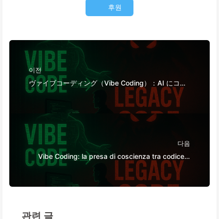
후원
이전
ヴァイブコーディング（Vibe Coding）：AI にコー
ドを任せる瞬間、未来の保守権も譲り渡す——ゆっ
くり学ぶAI162
다음
Vibe Coding: la presa di coscienza tra codice e
intelligenza artificiale—Imparare l'AI162
관련 글