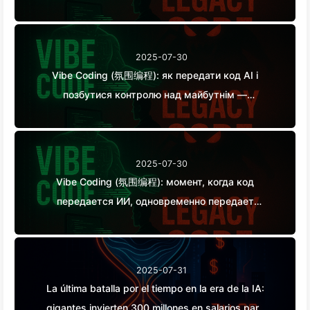
がさらに苦しむ— ゆっくり学ぶAI163
2025-07-30
Vibe Coding (氛围编程): як передати код AI і
позбутися контролю над майбутнім —
повільно вчимося AI162
2025-07-30
Vibe Coding (氛围编程): момент, когда код
передается ИИ, одновременно передает
права на будущее обслуживания — Медленно
учим AI162
2025-07-31
La última batalla por el tiempo en la era de la IA:
gigantes invierten 300 millones en salarios para