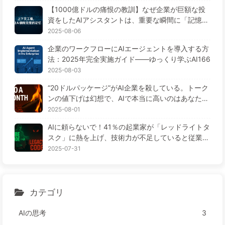
ぎ、ノイズを窓の外に排除しよう——ゆっくり学ぶ
【1000億ドルの痛恨の教訓】なぜ企業が巨額な投
AI170
資をしたAIアシスタントは、重要な瞬間に「記憶喪
失」に陥り、競合他社は90%の性能向上を実現する
2025-08-06
のか？——ゆっくり学ぶAI169
企業のワークフローにAIエージェントを導入する方
法：2025年完全実施ガイド——ゆっくり学ぶAI166
2025-08-03
“20ドルパッケージ”がAI企業を殺している。トーク
ンの値下げは幻想で、AIで本当に高いのはあなたの
貪欲さ——ゆっくり学ぶAI164
2025-08-01
AIに頼らないで！41％の起業家が「レッドライトタ
スク」に熱を上げ、技術力が不足していると従業員
がさらに苦しむ— ゆっくり学ぶAI163
2025-07-31
カテゴリ
AIの思考
3