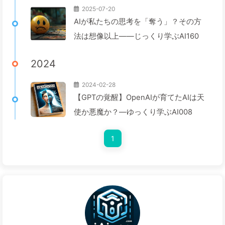
2025-07-20
AIが私たちの思考を「奪う」？その方
法は想像以上——じっくり学ぶAI160
2024
2024-02-28
【GPTの覚醒】OpenAIが育てたAIは天
使か悪魔か？—ゆっくり学ぶAI008
1