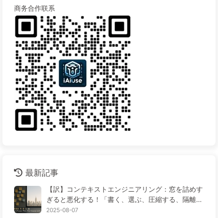
商务合作联系
最新記事
【訳】コンテキストエンジニアリング：窓を詰めす
ぎると悪化する！「書く、選ぶ、圧縮する、隔離す
る」の4ステップで、毒を警戒し、干渉や混乱を防
2025-08-07