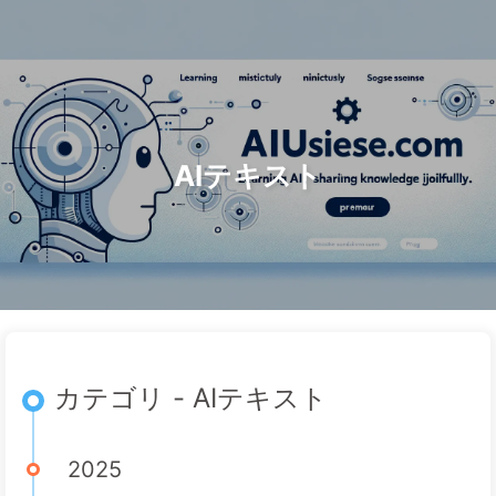
検索
ホーム
アーカイブ
タグ
AI変革への道
カテゴリー
リンク
アバウト
🇯🇵 日本語
AIテキスト
カテゴリ - AIテキスト
2025