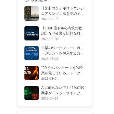
【訳】コンテキストエンジ
ニアリング：窓を詰めすぎ
ると悪化する！「書く、選
2025-08-07
ぶ、圧縮する、隔離する」
【1000億ドルの痛恨の教
の4ステップで、毒を警戒
訓】なぜ企業が巨額な投資
し、干渉や混乱を防ぎ、ノ
をしたAIアシスタントは、
2025-08-06
イズを窓の外に排除しよう
重要な瞬間に「記憶喪失」
——ゆっくり学ぶAI170
企業のワークフローにAIエ
に陥り、競合他社は90%の
ージェントを導入する方
性能向上を実現するのか？
法：2025年完全実施ガイド
2025-08-03
——ゆっくり学ぶAI169
——ゆっくり学ぶAI166
“20ドルパッケージ”がAI企
業を殺している。トークン
の値下げは幻想で、AIで本
2025-08-01
当に高いのはあなたの貪欲
AIに頼らないで！41％の起
さ——ゆっくり学ぶAI164
業家が「レッドライトタス
ク」に熱を上げ、技術力が
2025-07-31
不足していると従業員がさ
らに苦しむ— ゆっくり学ぶ