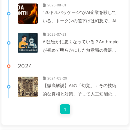
2025-08-01
“20ドルパッケージ”がAI企業を殺して
いる。トークンの値下げは幻想で、AI
で本当に高いのはあなたの貪欲さ——
2025-07-21
ゆっくり学ぶAI164
AIは密かに悪くなっている？Anthropic
が初めて明らかにした無意識の微調整
リスク——ゆっくり学ぶAI161
2024
2024-03-29
【徹底解説】AIの「幻覚」：その技術
的な真相と対策、そして人工知能の未
来を探る — 慢慢学AI042
1