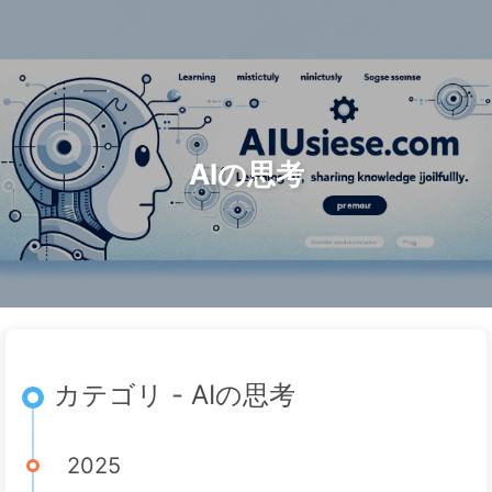
検索
ホーム
アーカイブ
タグ
AI変革への道
カテゴリー
リンク
アバウト
🇯🇵 日本語
AIの思考
カテゴリ - AIの思考
2025