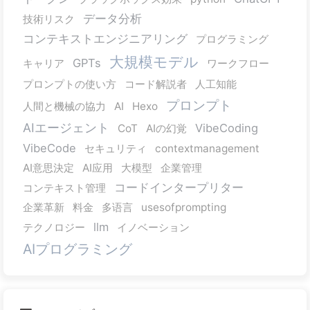
データ分析
技術リスク
コンテキストエンジニアリング
プログラミング
大規模モデル
GPTs
キャリア
ワークフロー
プロンプトの使い方
コード解説者
人工知能
プロンプト
人間と機械の協力
AI
Hexo
AIエージェント
VibeCoding
CoT
AIの幻覚
VibeCode
セキュリティ
contextmanagement
AI意思決定
AI应用
大模型
企業管理
コードインタープリター
コンテキスト管理
企業革新
料金
多语言
usesofprompting
llm
テクノロジー
イノベーション
AIプログラミング