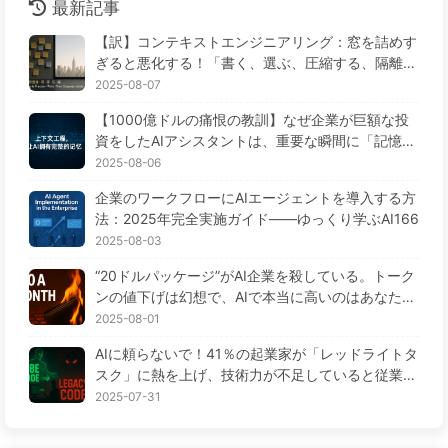
最新記事
【訳】コンテキストエンジニアリング：窓を詰めす
ぎると悪化する！「書く、選ぶ、圧縮する、隔離す
る」の4ステップで、毒を警戒し、干渉や混乱を防
2025-08-07
ぎ、ノイズを窓の外に排除しよう——ゆっくり学ぶ
【1000億ドルの痛恨の教訓】なぜ企業が巨額な投
AI170
資をしたAIアシスタントは、重要な瞬間に「記憶喪
失」に陥り、競合他社は90%の性能向上を実現する
2025-08-06
のか？——ゆっくり学ぶAI169
企業のワークフローにAIエージェントを導入する方
法：2025年完全実施ガイド——ゆっくり学ぶAI166
2025-08-03
“20ドルパッケージ”がAI企業を殺している。トーク
ンの値下げは幻想で、AIで本当に高いのはあなたの
貪欲さ——ゆっくり学ぶAI164
2025-08-01
AIに頼らないで！41％の起業家が「レッドライトタ
スク」に熱を上げ、技術力が不足していると従業員
がさらに苦しむ— ゆっくり学ぶAI163
2025-07-31