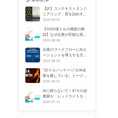
【訳】コンテキストエンジ
ニアリング：窓を詰めすぎ
ると悪化する！「書く、選
2025-08-07
ぶ、圧縮する、隔離する」
【1000億ドルの痛恨の教
の4ステップで、毒を警戒
訓】なぜ企業が巨額な投資
し、干渉や混乱を防ぎ、ノ
をしたAIアシスタントは、
2025-08-06
イズを窓の外に排除しよう
重要な瞬間に「記憶喪失」
——ゆっくり学ぶAI170
企業のワークフローにAIエ
に陥り、競合他社は90%の
ージェントを導入する方
性能向上を実現するのか？
法：2025年完全実施ガイド
2025-08-03
——ゆっくり学ぶAI169
——ゆっくり学ぶAI166
“20ドルパッケージ”がAI企
業を殺している。トークン
の値下げは幻想で、AIで本
2025-08-01
当に高いのはあなたの貪欲
AIに頼らないで！41％の起
さ——ゆっくり学ぶAI164
業家が「レッドライトタス
ク」に熱を上げ、技術力が
2025-07-31
不足していると従業員がさ
らに苦しむ— ゆっくり学ぶ