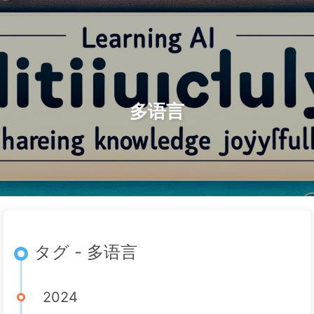
検索
ホーム
アーカイブ
タグ
AI変革への道
カテゴリー
リンク
アバウト
🇯🇵 日本語
多语言
タグ - 多语言
2024