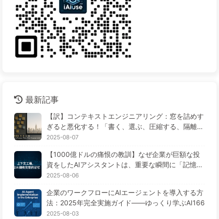
最新記事
【訳】コンテキストエンジニアリング：窓を詰めす
ぎると悪化する！「書く、選ぶ、圧縮する、隔離す
る」の4ステップで、毒を警戒し、干渉や混乱を防
2025-08-07
ぎ、ノイズを窓の外に排除しよう——ゆっくり学ぶ
【1000億ドルの痛恨の教訓】なぜ企業が巨額な投
AI170
資をしたAIアシスタントは、重要な瞬間に「記憶喪
失」に陥り、競合他社は90%の性能向上を実現する
2025-08-06
のか？——ゆっくり学ぶAI169
企業のワークフローにAIエージェントを導入する方
法：2025年完全実施ガイド——ゆっくり学ぶAI166
2025-08-03