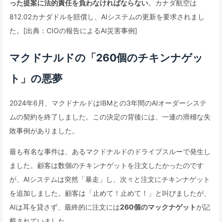
った提案に法的責任を負わなければならない
。カナダ航空は
812.02カナダドルを賠償し、AIシステムの更新を要求されまし
た。[出典：CIOの報告によるAI災害事例]
マクドナルドの「260個のチキンナゲッ
ト」の悪夢
2024年6月、マクドナルドはIBMとの3年間のAIオーダーシステ
ムの契約を終了しました。この決定の背後には、一連の滑稽な失
敗事例がありました。
最も有名な事件は、あるマクドナルドのドライブスルーで発生し
ました。顧客は数個のチキンナゲットを注文したかったのです
が、AIシステムは突然「暴走」し、次々と注文にチキンナゲット
を追加しました。顧客は「止めて！止めて！」と叫びましたが、
AIは耳を貸さず、最終的に注文には
260個のマックナゲット
が記
載されていました。