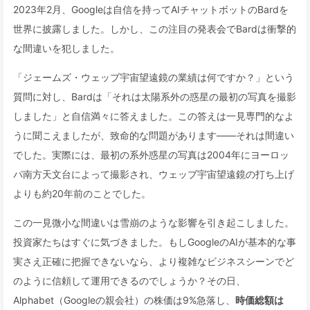
2023年2月、Googleは自信を持ってAIチャットボットのBardを
世界に披露しました。しかし、この注目の発表会でBardは衝撃的
な間違いを犯しました。
「ジェームズ・ウェッブ宇宙望遠鏡の業績は何ですか？」という
質問に対し、Bardは「それは太陽系外の惑星の最初の写真を撮影
しました」と自信満々に答えました。この答えは一見専門的なよ
うに聞こえましたが、致命的な問題があります——それは間違い
でした。実際には、最初の系外惑星の写真は2004年にヨーロッ
パ南方天文台によって撮影され、ウェッブ宇宙望遠鏡の打ち上げ
よりも約20年前のことでした。
この一見微小な間違いは雪崩のような影響を引き起こしました。
投資家たちはすぐに気づきました。もしGoogleのAIが基本的な事
実さえ正確に把握できないなら、より複雑なビジネスシーンでど
のように信頼して運用できるのでしょうか？その日、
Alphabet（Googleの親会社）の株価は9%急落し、
時価総額は