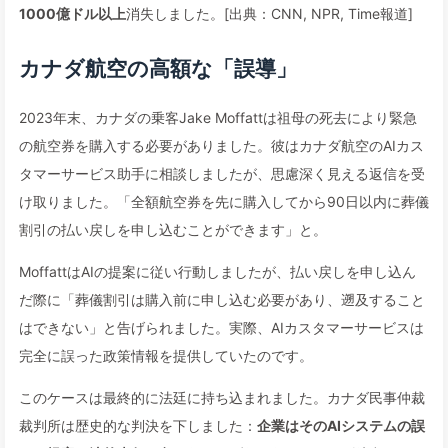
1000億ドル以上
消失しました。[出典：CNN, NPR, Time報道]
カナダ航空の高額な「誤導」
2023年末、カナダの乗客Jake Moffattは祖母の死去により緊急
の航空券を購入する必要がありました。彼はカナダ航空のAIカス
タマーサービス助手に相談しましたが、思慮深く見える返信を受
け取りました。「全額航空券を先に購入してから90日以内に葬儀
割引の払い戻しを申し込むことができます」と。
MoffattはAIの提案に従い行動しましたが、払い戻しを申し込ん
だ際に「葬儀割引は購入前に申し込む必要があり、遡及すること
はできない」と告げられました。実際、AIカスタマーサービスは
完全に誤った政策情報を提供していたのです。
このケースは最終的に法廷に持ち込まれました。カナダ民事仲裁
裁判所は歴史的な判決を下しました：
企業はそのAIシステムの誤