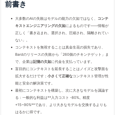
前書き
大多数のAIの失敗はモデルの能力の欠如ではなく、
コンテ
キストエンジニアリングの欠如
によるものです——情報が
正しく「書き込まれ、選択され、圧縮され、隔離されてい
ない」。
コンテキストを無視することは真金生花の損失であり、
Bardのリリースの失敗から「260個のチキンナゲット」ま
で、企業は
記憶の欠如
に代金を支払っています。
盲目的にコンテキストを延長することはノイズと攻撃面を
拡大するだけです；
小さくて正確な
コンテキスト管理が性
能と安全の解決策です。
最初にコンテキストを構築し、次に大きなモデルを議論す
る：一般的な利益は**入力コスト -80%
、
精度
+15~90%**であり、より大きなモデルを交換するよりも
はるかに得です。