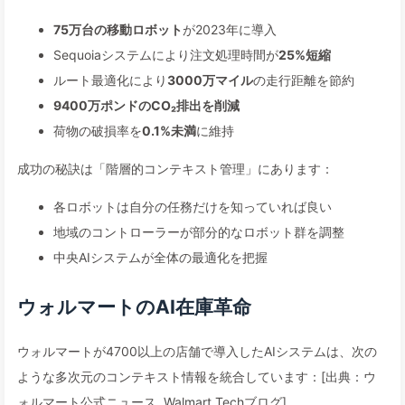
75万台の移動ロボット
が2023年に導入
Sequoiaシステムにより注文処理時間が
25%短縮
ルート最適化により
3000万マイル
の走行距離を節約
9400万ポンドのCO₂排出を削減
荷物の破損率を
0.1%未満
に維持
成功の秘訣は「階層的コンテキスト管理」にあります：
各ロボットは自分の任務だけを知っていれば良い
地域のコントローラーが部分的なロボット群を調整
中央AIシステムが全体の最適化を把握
ウォルマートのAI在庫革命
ウォルマートが4700以上の店舗で導入したAIシステムは、次の
ような多次元のコンテキスト情報を統合しています：[出典：ウ
ォルマート公式ニュース, Walmart Techブログ]