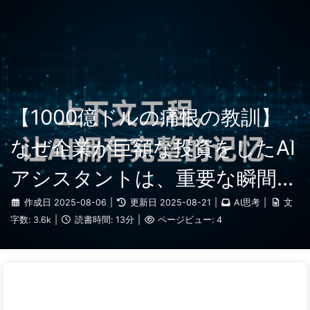
検索
ホーム
アーカイブ
タグ
AI変革への道
カテゴリー
リンク
アバウト
🇯🇵 日本語
【1000億ドルの痛恨の教訓】
なぜ企業が巨額な投資をしたAI
アシスタントは、重要な瞬間に
「記憶喪失」に陥り、競合他社
作成日
2025-08-06
|
更新日
2025-08-21
|
AI思考
|
文
字数:
3.6k
|
読書時間:
13分
|
ページビュー:
4
は90%の性能向上を実現するの
か？——ゆっくり学ぶAI169