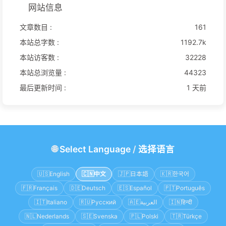
网站信息
文章数目 :
161
本站总字数 :
1192.7k
本站访客数 :
32228
本站总浏览量 :
44323
最后更新时间 :
1 天前
🌐
Select Language
/
选择语言
🇺🇸
English
🇨🇳
中文
🇯🇵
日本語
🇰🇷
한국어
🇫🇷
Français
🇩🇪
Deutsch
🇪🇸
Español
🇵🇹
Português
🇮🇹
Italiano
🇷🇺
Русский
🇦🇪
العربية
🇮🇳
हिन्दी
🇳🇱
Nederlands
🇸🇪
Svenska
🇵🇱
Polski
🇹🇷
Türkçe