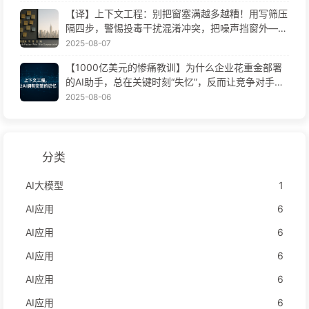
【译】上下文工程：别把窗塞满越多越糟！用写筛压
隔四步，警惕投毒干扰混淆冲突，把噪声挡窗外——
慢慢学AI170
2025-08-07
【1000亿美元的惨痛教训】为什么企业花重金部署
的AI助手，总在关键时刻“失忆”，反而让竞争对手实
现90%性能提升？——慢慢学AI169
2025-08-06
分类
AI大模型
1
AI应用
6
AI应用
6
AI应用
6
AI应用
6
AI应用
6