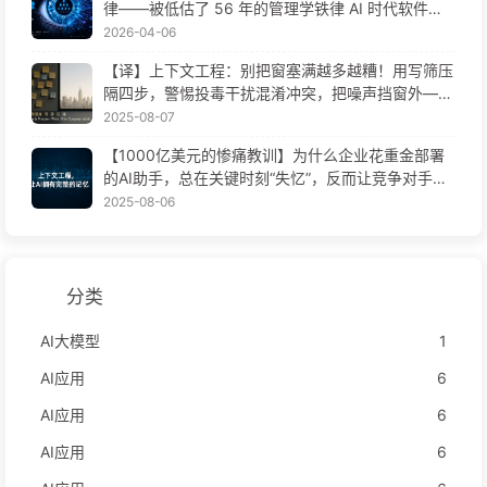
律——被低估了 56 年的管理学铁律 AI 时代软件工
程变革——慢慢学AI171
2026-04-06
【译】上下文工程：别把窗塞满越多越糟！用写筛压
隔四步，警惕投毒干扰混淆冲突，把噪声挡窗外——
慢慢学AI170
2025-08-07
【1000亿美元的惨痛教训】为什么企业花重金部署
的AI助手，总在关键时刻“失忆”，反而让竞争对手实
现90%性能提升？——慢慢学AI169
2025-08-06
分类
AI大模型
1
AI应用
6
AI应用
6
AI应用
6