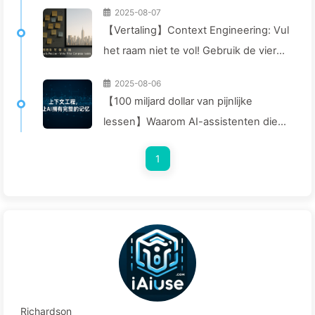
2025-08-07
【Vertaling】Context Engineering: Vul
het raam niet te vol! Gebruik de vier
stappen van schrijven, filteren,
2025-08-06
comprimeren en isoleren, houd ruis
【100 miljard dollar van pijnlijke
buiten het raam—Leer AI Langzaam
lessen】Waarom AI-assistenten die
170
bedrijven veel kosten, vaak
1
"vergeten" op cruciale momenten en
concurrenten 90%
prestatieverbetering opleveren? —
Langzaam leren AI169
Richardson