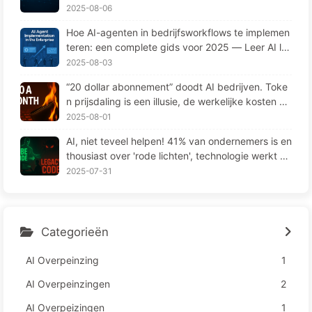
ergeten" op cruciale momenten en concurrenten
2025-08-06
90% prestatieverbetering opleveren? — Langzaa
Hoe AI-agenten in bedrijfsworkflows te implemen
m leren AI169
teren: een complete gids voor 2025 — Leer AI la
ngzaamaan 166
2025-08-03
“20 dollar abonnement” doodt AI bedrijven. Toke
n prijsdaling is een illusie, de werkelijke kosten va
n AI zijn jouw hebzucht — Leer langzaam AI164
2025-08-01
AI, niet teveel helpen! 41% van ondernemers is en
thousiast over 'rode lichten', technologie werkt ni
et en medewerkers lijden meer – Leren over AI16
2025-07-31
3
Categorieën
AI Overpeinzing
1
AI Overpeinzingen
2
AI Overpeizingen
1