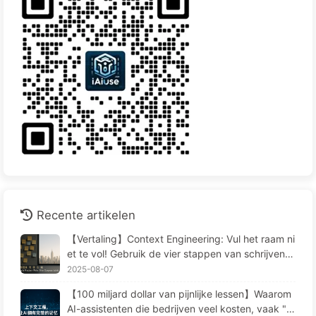
Recente artikelen
【Vertaling】Context Engineering: Vul het raam ni
et te vol! Gebruik de vier stappen van schrijven, f
ilteren, comprimeren en isoleren, houd ruis buiten
2025-08-07
het raam—Leer AI Langzaam 170
【100 miljard dollar van pijnlijke lessen】Waarom
AI-assistenten die bedrijven veel kosten, vaak "v