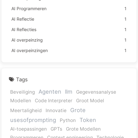
AI Programmeren
1
AI Reflectie
1
AI Reflecties
1
AI overpeinzing
1
AI overpeinzingen
1
Tags
Agenten
llm
Beveiliging
Gegevensanalyse
Modellen
Code Interpreter
Groot Model
Grote
Meertaligheid
Innovatie
usesofprompting
Token
Python
AI-toepassingen
GPTs
Grote Modellen
Programmeren
Context engineering
Technologie