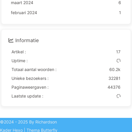
maart 2024
6
februari 2024
1
Informatie
Artikel :
17
Uptime :
Totaal aantal woorden :
60.2k
Unieke bezoekers :
32281
Paginaweergaven :
44376
Laatste update :
©2024 - 2025 By Richardson
Kader
Hexo
|
Thema
Butterfly