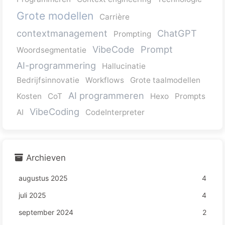
Grote modellen
Carrière
contextmanagement
ChatGPT
Prompting
VibeCode
Prompt
Woordsegmentatie
AI-programmering
Hallucinatie
Bedrijfsinnovatie
Workflows
Grote taalmodellen
AI programmeren
Kosten
CoT
Hexo
Prompts
VibeCoding
AI
CodeInterpreter
Archieven
augustus 2025
4
juli 2025
4
september 2024
2