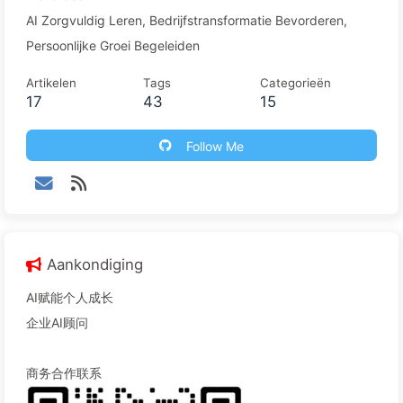
AI Zorgvuldig Leren, Bedrijfstransformatie Bevorderen,
Persoonlijke Groei Begeleiden
Artikelen
Tags
Categorieën
17
43
15
Follow Me
Aankondiging
AI赋能个人成长
企业AI顾问
商务合作联系