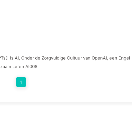
s】Is AI, Onder de Zorgvuldige Cultuur van OpenAI, een Engel
zaam Leren AI008
1