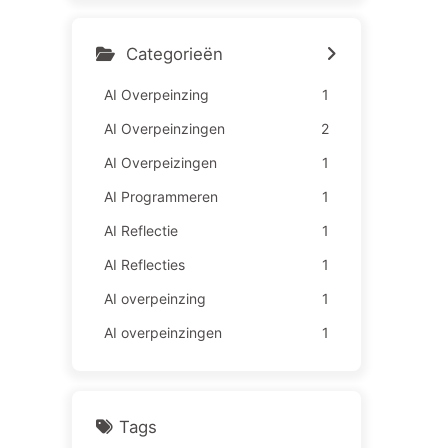
medewerkers lijden meer –
Leren over AI163
Categorieën
AI Overpeinzing
1
AI Overpeinzingen
2
AI Overpeizingen
1
AI Programmeren
1
AI Reflectie
1
AI Reflecties
1
AI overpeinzing
1
AI overpeinzingen
1
Tags