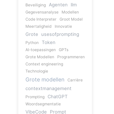
Agenten
llm
Beveiliging
Gegevensanalyse
Modellen
Code Interpreter
Groot Model
Meertaligheid
Innovatie
Grote
usesofprompting
Token
Python
AI-toepassingen
GPTs
Grote Modellen
Programmeren
Context engineering
Technologie
Grote modellen
Carrière
contextmanagement
ChatGPT
Prompting
Woordsegmentatie
VibeCode
Prompt