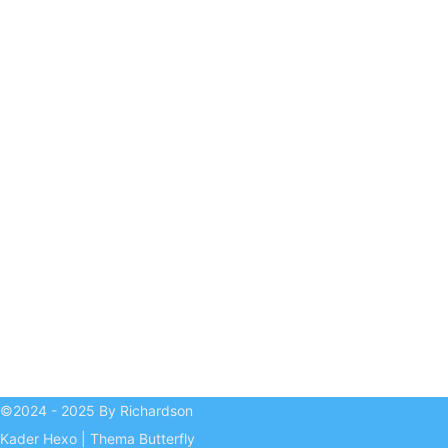
©2024 - 2025 By Richardson
Kader
Hexo
|
Thema
Butterfly