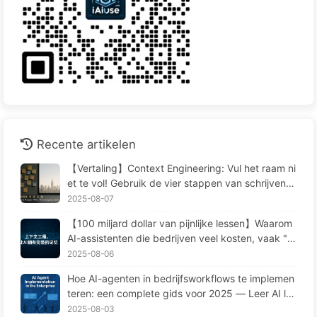
Recente artikelen
【Vertaling】Context Engineering: Vul het raam ni
et te vol! Gebruik de vier stappen van schrijven, f
ilteren, comprimeren en isoleren, houd ruis buiten
2025-08-07
het raam—Leer AI Langzaam 170
【100 miljard dollar van pijnlijke lessen】Waarom
AI-assistenten die bedrijven veel kosten, vaak "v
ergeten" op cruciale momenten en concurrenten
2025-08-06
90% prestatieverbetering opleveren? — Langzaa
Hoe AI-agenten in bedrijfsworkflows te implemen
m leren AI169
teren: een complete gids voor 2025 — Leer AI la
ngzaamaan 166
2025-08-03