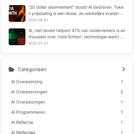
“20 dollar abonnement” doodt AI bedrijven. Toke
n prijsdaling is een illusie, de werkelijke kosten va
n AI zijn jouw hebzucht — Leer langzaam AI164
2025-08-01
AI, niet teveel helpen! 41% van ondernemers is en
thousiast over 'rode lichten', technologie werkt ni
et en medewerkers lijden meer – Leren over AI16
2025-07-31
3
Categorieën
AI Overpeinzing
1
AI Overpeinzingen
2
AI Overpeizingen
1
AI Programmeren
1
AI Reflectie
1
AI Reflecties
1