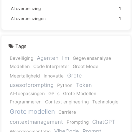
AI overpeinzing
1
AI overpeinzingen
1
Tags
Agenten
llm
Beveiliging
Gegevensanalyse
Modellen
Code Interpreter
Groot Model
Grote
Meertaligheid
Innovatie
usesofprompting
Token
Python
AI-toepassingen
GPTs
Grote Modellen
Programmeren
Context engineering
Technologie
Grote modellen
Carrière
contextmanagement
ChatGPT
Prompting
VibeCode
Prompt
Woordsegmentatie