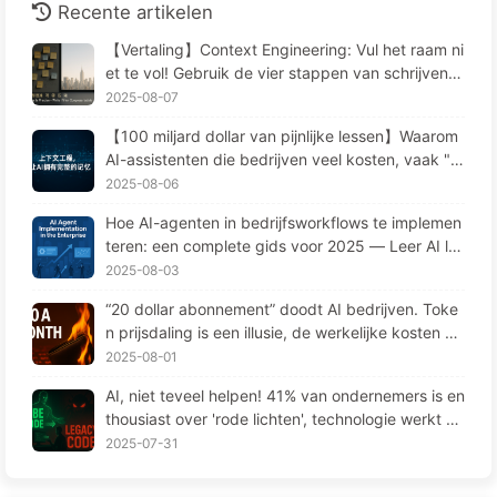
Recente artikelen
【Vertaling】Context Engineering: Vul het raam ni
et te vol! Gebruik de vier stappen van schrijven, f
ilteren, comprimeren en isoleren, houd ruis buiten
2025-08-07
het raam—Leer AI Langzaam 170
【100 miljard dollar van pijnlijke lessen】Waarom
AI-assistenten die bedrijven veel kosten, vaak "v
ergeten" op cruciale momenten en concurrenten
2025-08-06
90% prestatieverbetering opleveren? — Langzaa
Hoe AI-agenten in bedrijfsworkflows te implemen
m leren AI169
teren: een complete gids voor 2025 — Leer AI la
ngzaamaan 166
2025-08-03
“20 dollar abonnement” doodt AI bedrijven. Toke
n prijsdaling is een illusie, de werkelijke kosten va
n AI zijn jouw hebzucht — Leer langzaam AI164
2025-08-01
AI, niet teveel helpen! 41% van ondernemers is en
thousiast over 'rode lichten', technologie werkt ni
et en medewerkers lijden meer – Leren over AI16
2025-07-31
3