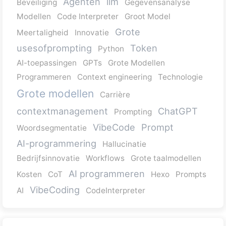
Agenten
llm
Beveiliging
Gegevensanalyse
Modellen
Code Interpreter
Groot Model
Grote
Meertaligheid
Innovatie
usesofprompting
Token
Python
AI-toepassingen
GPTs
Grote Modellen
Programmeren
Context engineering
Technologie
Grote modellen
Carrière
contextmanagement
ChatGPT
Prompting
VibeCode
Prompt
Woordsegmentatie
AI-programmering
Hallucinatie
Bedrijfsinnovatie
Workflows
Grote taalmodellen
AI programmeren
Kosten
CoT
Hexo
Prompts
VibeCoding
AI
CodeInterpreter