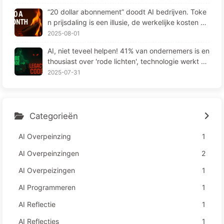
“20 dollar abonnement” doodt AI bedrijven. Toke
n prijsdaling is een illusie, de werkelijke kosten va
n AI zijn jouw hebzucht — Leer langzaam AI164
2025-08-01
AI, niet teveel helpen! 41% van ondernemers is en
thousiast over 'rode lichten', technologie werkt ni
et en medewerkers lijden meer – Leren over AI16
2025-07-31
3
Categorieën
AI Overpeinzing
1
AI Overpeinzingen
2
AI Overpeizingen
1
AI Programmeren
1
AI Reflectie
1
AI Reflecties
1