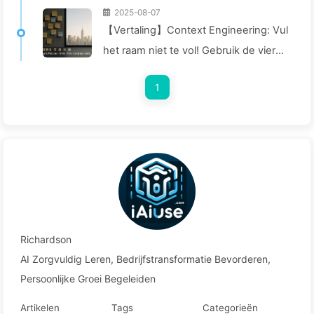
2025-08-07
【Vertaling】Context Engineering: Vul
het raam niet te vol! Gebruik de vier
stappen van schrijven, filteren,
1
comprimeren en isoleren, houd ruis
buiten het raam—Leer AI Langzaam
170
Richardson
AI Zorgvuldig Leren, Bedrijfstransformatie Bevorderen,
Persoonlijke Groei Begeleiden
Artikelen
Tags
Categorieën