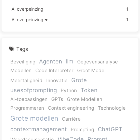
AI overpeinzing
1
AI overpeinzingen
1
Tags
Agenten
llm
Beveiliging
Gegevensanalyse
Modellen
Code Interpreter
Groot Model
Grote
Meertaligheid
Innovatie
usesofprompting
Token
Python
AI-toepassingen
GPTs
Grote Modellen
Programmeren
Context engineering
Technologie
Grote modellen
Carrière
contextmanagement
ChatGPT
Prompting
VibeCode
Prompt
Woordsegmentatie