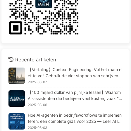
Recente artikelen
【Vertaling】Context Engineering: Vul het raam ni
et te vol! Gebruik de vier stappen van schrijven, f
ilteren, comprimeren en isoleren, houd ruis buiten
2025-08-07
het raam—Leer AI Langzaam 170
【100 miljard dollar van pijnlijke lessen】Waarom
AI-assistenten die bedrijven veel kosten, vaak "v
ergeten" op cruciale momenten en concurrenten
2025-08-06
90% prestatieverbetering opleveren? — Langzaa
Hoe AI-agenten in bedrijfsworkflows te implemen
m leren AI169
teren: een complete gids voor 2025 — Leer AI la
ngzaamaan 166
2025-08-03