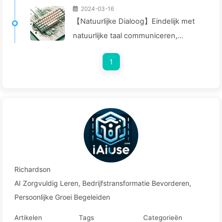
2024-03-16
【Natuurlijke Dialoog】Eindelijk met
natuurlijke taal communiceren,
waarom dan terug naar
1
programmeren? — Leer AI Langzaam
029
Richardson
AI Zorgvuldig Leren, Bedrijfstransformatie Bevorderen,
Persoonlijke Groei Begeleiden
Artikelen
Tags
Categorieën