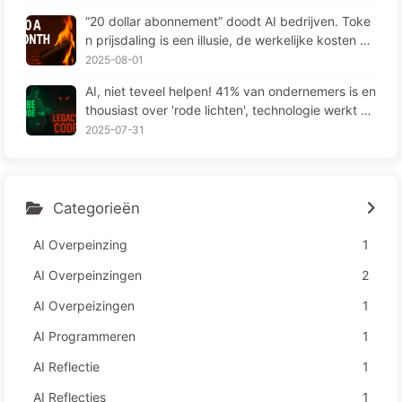
“20 dollar abonnement” doodt AI bedrijven. Toke
n prijsdaling is een illusie, de werkelijke kosten va
n AI zijn jouw hebzucht — Leer langzaam AI164
2025-08-01
AI, niet teveel helpen! 41% van ondernemers is en
thousiast over 'rode lichten', technologie werkt ni
et en medewerkers lijden meer – Leren over AI16
2025-07-31
3
Categorieën
AI Overpeinzing
1
AI Overpeinzingen
2
AI Overpeizingen
1
AI Programmeren
1
AI Reflectie
1
AI Reflecties
1