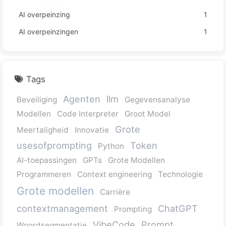
AI overpeinzing
1
AI overpeinzingen
1
Tags
Agenten
llm
Beveiliging
Gegevensanalyse
Modellen
Code Interpreter
Groot Model
Grote
Meertaligheid
Innovatie
usesofprompting
Token
Python
AI-toepassingen
GPTs
Grote Modellen
Programmeren
Context engineering
Technologie
Grote modellen
Carrière
contextmanagement
ChatGPT
Prompting
VibeCode
Prompt
Woordsegmentatie