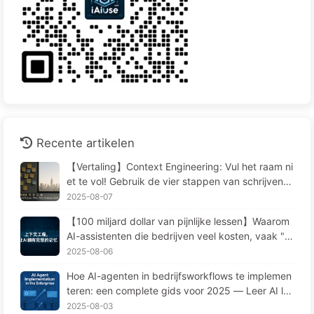
Recente artikelen
【Vertaling】Context Engineering: Vul het raam ni
et te vol! Gebruik de vier stappen van schrijven, f
ilteren, comprimeren en isoleren, houd ruis buiten
2025-08-07
het raam—Leer AI Langzaam 170
【100 miljard dollar van pijnlijke lessen】Waarom
AI-assistenten die bedrijven veel kosten, vaak "v
ergeten" op cruciale momenten en concurrenten
2025-08-06
90% prestatieverbetering opleveren? — Langzaa
Hoe AI-agenten in bedrijfsworkflows te implemen
m leren AI169
teren: een complete gids voor 2025 — Leer AI la
ngzaamaan 166
2025-08-03