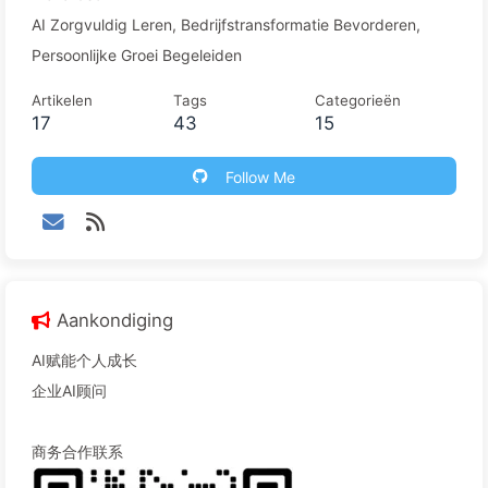
AI Zorgvuldig Leren, Bedrijfstransformatie Bevorderen,
Persoonlijke Groei Begeleiden
Artikelen
Tags
Categorieën
17
43
15
Follow Me
Aankondiging
AI赋能个人成长
企业AI顾问
商务合作联系