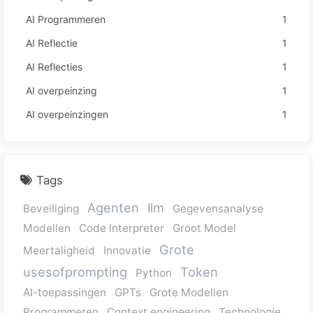
AI Programmeren
1
AI Reflectie
1
AI Reflecties
1
AI overpeinzing
1
AI overpeinzingen
1
Tags
Agenten
llm
Beveiliging
Gegevensanalyse
Modellen
Code Interpreter
Groot Model
Grote
Meertaligheid
Innovatie
usesofprompting
Token
Python
AI-toepassingen
GPTs
Grote Modellen
Programmeren
Context engineering
Technologie