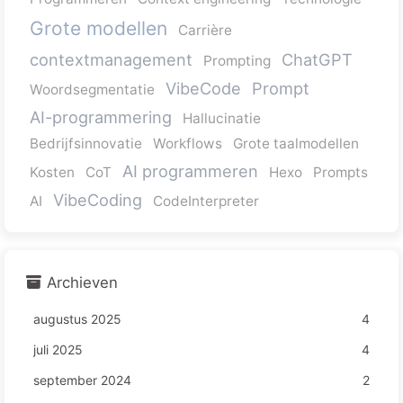
Grote modellen
Carrière
contextmanagement
ChatGPT
Prompting
VibeCode
Prompt
Woordsegmentatie
AI-programmering
Hallucinatie
Bedrijfsinnovatie
Workflows
Grote taalmodellen
AI programmeren
Kosten
CoT
Hexo
Prompts
VibeCoding
AI
CodeInterpreter
Archieven
augustus 2025
4
juli 2025
4
september 2024
2