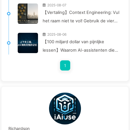
2025-08-07
【Vertaling】Context Engineering: Vul
het raam niet te vol! Gebruik de vier
stappen van schrijven, filteren,
2025-08-06
comprimeren en isoleren, houd ruis
【100 miljard dollar van pijnlijke
buiten het raam—Leer AI Langzaam
lessen】Waarom AI-assistenten die
170
bedrijven veel kosten, vaak
1
"vergeten" op cruciale momenten en
concurrenten 90%
prestatieverbetering opleveren? —
Langzaam leren AI169
Richardson