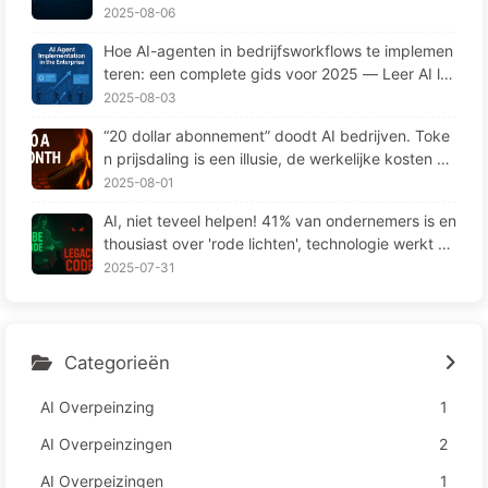
ergeten" op cruciale momenten en concurrenten
2025-08-06
90% prestatieverbetering opleveren? — Langzaa
Hoe AI-agenten in bedrijfsworkflows te implemen
m leren AI169
teren: een complete gids voor 2025 — Leer AI la
ngzaamaan 166
2025-08-03
“20 dollar abonnement” doodt AI bedrijven. Toke
n prijsdaling is een illusie, de werkelijke kosten va
n AI zijn jouw hebzucht — Leer langzaam AI164
2025-08-01
AI, niet teveel helpen! 41% van ondernemers is en
thousiast over 'rode lichten', technologie werkt ni
et en medewerkers lijden meer – Leren over AI16
2025-07-31
3
Categorieën
AI Overpeinzing
1
AI Overpeinzingen
2
AI Overpeizingen
1