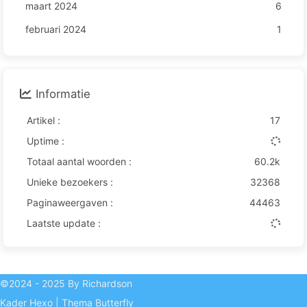
maart 2024
6
februari 2024
1
Informatie
Artikel :
17
Uptime :
Totaal aantal woorden :
60.2k
Unieke bezoekers :
32368
Paginaweergaven :
44463
Laatste update :
©2024 - 2025 By Richardson
Kader
Hexo
|
Thema
Butterfly