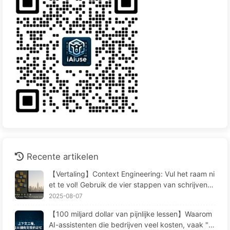
Recente artikelen
【Vertaling】Context Engineering: Vul het raam ni
et te vol! Gebruik de vier stappen van schrijven, f
ilteren, comprimeren en isoleren, houd ruis buiten
2025-08-07
het raam—Leer AI Langzaam 170
【100 miljard dollar van pijnlijke lessen】Waarom
AI-assistenten die bedrijven veel kosten, vaak "v