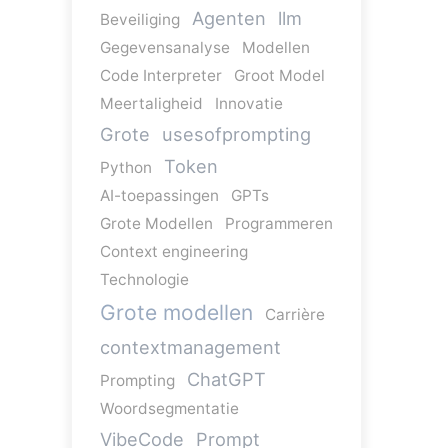
Agenten
llm
Beveiliging
Gegevensanalyse
Modellen
Code Interpreter
Groot Model
Meertaligheid
Innovatie
Grote
usesofprompting
Token
Python
AI-toepassingen
GPTs
Grote Modellen
Programmeren
Context engineering
Technologie
Grote modellen
Carrière
contextmanagement
ChatGPT
Prompting
Woordsegmentatie
VibeCode
Prompt