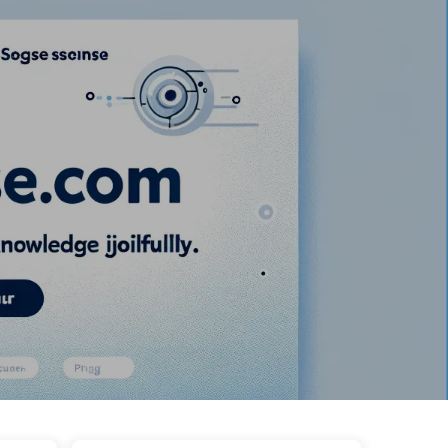
Categorieën
Links
Over ons
🇳🇱 Nederlands