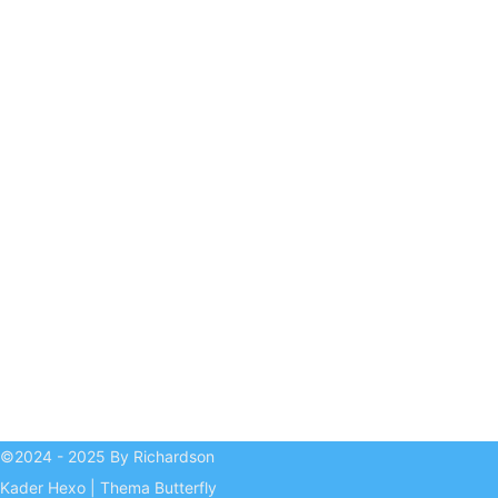
©2024 - 2025 By Richardson
Kader
Hexo
|
Thema
Butterfly