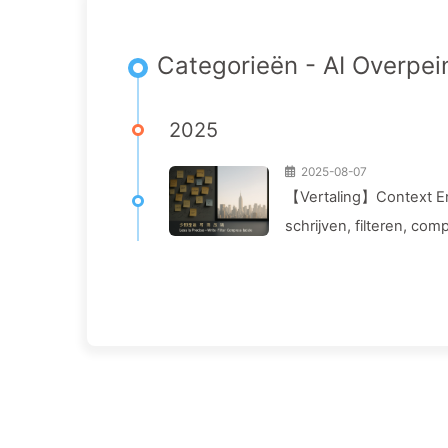
Categorieën - AI Overpei
2025
2025-08-07
【Vertaling】Context Eng
schrijven, filteren, co
Langzaam 170