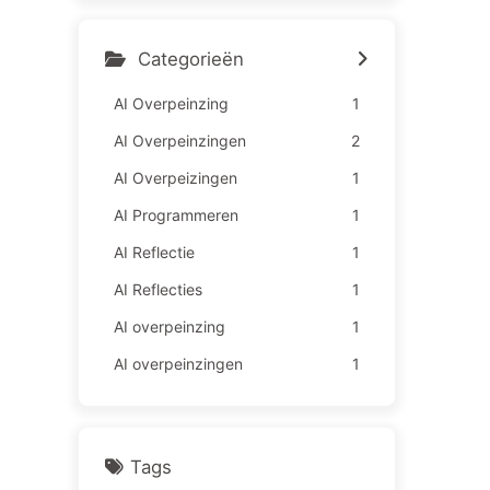
medewerkers lijden meer –
Leren over AI163
Categorieën
AI Overpeinzing
1
AI Overpeinzingen
2
AI Overpeizingen
1
AI Programmeren
1
AI Reflectie
1
AI Reflecties
1
AI overpeinzing
1
AI overpeinzingen
1
Tags