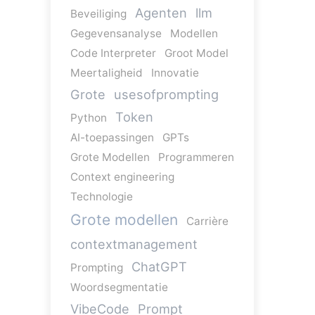
Agenten
llm
Beveiliging
Gegevensanalyse
Modellen
Code Interpreter
Groot Model
Meertaligheid
Innovatie
Grote
usesofprompting
Token
Python
AI-toepassingen
GPTs
Grote Modellen
Programmeren
Context engineering
Technologie
Grote modellen
Carrière
contextmanagement
ChatGPT
Prompting
Woordsegmentatie
VibeCode
Prompt