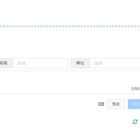
邮箱
网址
0/50
预览
发