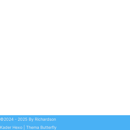
©2024 - 2025 By Richardson
Kader
Hexo
|
Thema
Butterfly