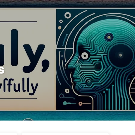
Categorieën
Links
Over ons
🇳🇱 Nederlands
s