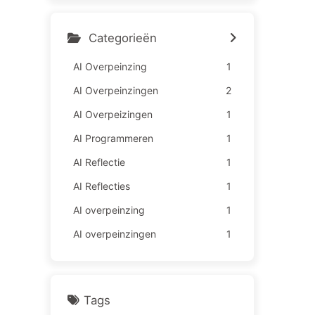
medewerkers lijden meer –
Leren over AI163
Categorieën
AI Overpeinzing
1
AI Overpeinzingen
2
AI Overpeizingen
1
AI Programmeren
1
AI Reflectie
1
AI Reflecties
1
AI overpeinzing
1
AI overpeinzingen
1
Tags