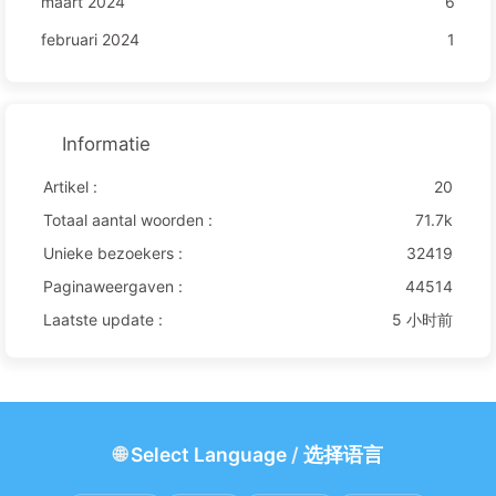
maart 2024
6
februari 2024
1
Informatie
Artikel :
20
Totaal aantal woorden :
71.7k
Unieke bezoekers :
32419
Paginaweergaven :
44514
Laatste update :
5 小时前
🌐
Select Language
/
选择语言