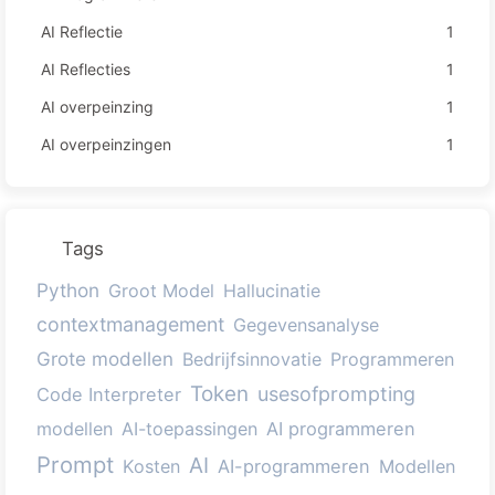
AI Reflectie
1
AI Reflecties
1
AI overpeinzing
1
AI overpeinzingen
1
Tags
Python
Groot Model
Hallucinatie
contextmanagement
Gegevensanalyse
Grote modellen
Bedrijfsinnovatie
Programmeren
Token
usesofprompting
Code Interpreter
modellen
AI-toepassingen
AI programmeren
Prompt
AI
Kosten
AI-programmeren
Modellen