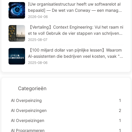
[Uw organisatiestructuur heeft uw softwarelot al
bepaald] — De wet van Conway — een manage
mentwet die 56 jaar lang onderschat werd De ve
2026-04-06
randering in softwareengineering in het AI-tijdper
【Vertaling】Context Engineering: Vul het raam ni
k — leerAIlangzaam171
et te vol! Gebruik de vier stappen van schrijven, f
ilteren, comprimeren en isoleren, houd ruis buiten
2025-08-07
het raam—Leer AI Langzaam 170
【100 miljard dollar van pijnlijke lessen】Waarom
AI-assistenten die bedrijven veel kosten, vaak "v
ergeten" op cruciale momenten en concurrenten
2025-08-06
90% prestatieverbetering opleveren? — Langzaa
m leren AI169
Categorieën
AI Overpeinzing
1
AI Overpeinzingen
2
AI Overpeizingen
1
AI Programmeren
1