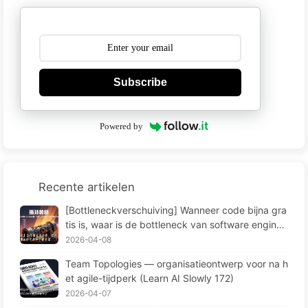
Subscribe
Powered by
Recente artikelen
[Bottleneckverschuiving] Wanneer code bijna gra
tis is, waar is de bottleneck van software enginee
ring heen? De verandering van software engineer
2026-04-08
ing in het AI-tijdperk — Leer AI langzaam 173
Team Topologies — organisatieontwerp voor na h
et agile-tijdperk (Learn AI Slowly 172)
2026-04-07