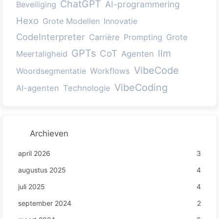
ChatGPT
AI-programmering
Beveiliging
Hexo
Grote Modellen
Innovatie
CodeInterpreter
Carrière
Prompting
Grote
GPTs
llm
CoT
Meertaligheid
Agenten
VibeCode
Woordsegmentatie
Workflows
VibeCoding
AI-agenten
Technologie
Archieven
april 2026
3
augustus 2025
4
juli 2025
4
september 2024
2