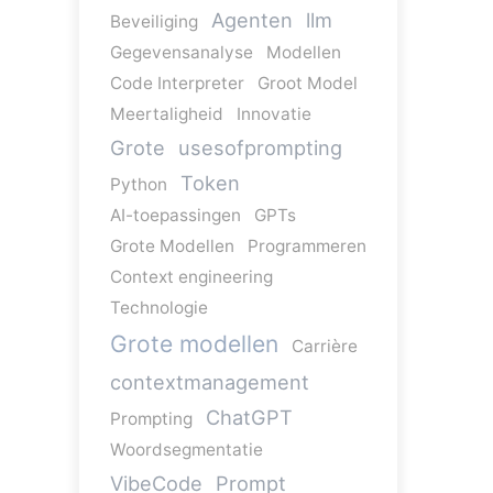
Agenten
llm
Beveiliging
Gegevensanalyse
Modellen
Code Interpreter
Groot Model
Meertaligheid
Innovatie
Grote
usesofprompting
Token
Python
AI-toepassingen
GPTs
Grote Modellen
Programmeren
Context engineering
Technologie
Grote modellen
Carrière
contextmanagement
ChatGPT
Prompting
Woordsegmentatie
VibeCode
Prompt