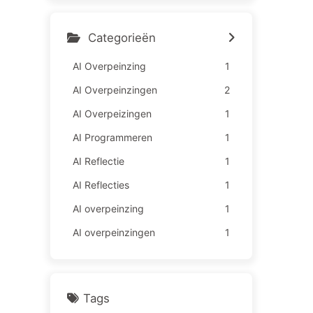
medewerkers lijden meer –
Leren over AI163
Categorieën
AI Overpeinzing
1
AI Overpeinzingen
2
AI Overpeizingen
1
AI Programmeren
1
AI Reflectie
1
AI Reflecties
1
AI overpeinzing
1
AI overpeinzingen
1
Tags