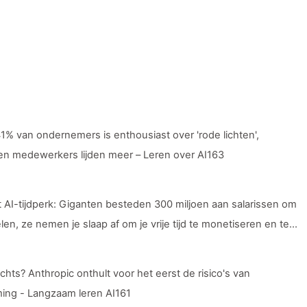
 41% van ondernemers is enthousiast over 'rode lichten',
 en medewerkers lijden meer – Leren over AI163
t AI-tijdperk: Giganten besteden 300 miljoen aan salarissen om
en, ze nemen je slaap af om je vrije tijd te monetiseren en te
rs. Digitale rijken prijzen onverbiddelijk je aandachtstijd - Leer
slechts? Anthropic onthult voor het eerst de risico's van
ng - Langzaam leren AI161