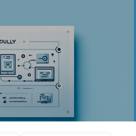
Categorieën
Links
Over ons
🇳🇱 Nederlands