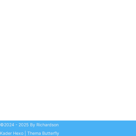
©2024 - 2025 By Richardson
Kader
Hexo
|
Thema
Butterfly