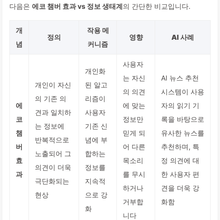
다음은
에코 챔버 효과 vs 정보 생태계
의 간단한 비교입니다.
개
작용 메
정의
영향
AI 사례
념
커니즘
사용자
개인화
는 자신
AI 뉴스 추천
개인이 자신
된 알고
의 의견
시스템이 사용
의 기존 의
리즘이
에
에 맞는
자의 읽기 기
견과 일치하
사용자
코
정보만
록을 바탕으로
는 정보에
기존 신
챔
믿게 되
유사한 뉴스를
반복적으로
념에 부
버
어 다른
추천하며, 특
노출되어 그
합하는
효
목소리
정 의견에 대
의견이 더욱
정보를
과
를 무시
한 사용자 편
극단화되는
지속적
하거나
견을 더욱 강
현상
으로 강
거부합
화함
화
니다