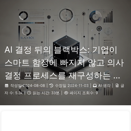
검색
홈
아카이브
태그
카테고리
AI 변혁으로 가는 길
링크
소개
🇰🇷 한국어
AI 결정 뒤의 블랙박스: 기업이
스마트 함정에 빠지지 않고 의사
결정 프로세스를 재구성하는 방
법 — 천천히 배우는 AI136
작성일
2024-08-08
|
수정일
2024-11-03
|
AI 생각
|
글
자 수:
5.3k
|
읽는 시간:
33분
|
페이지 조회수:
9