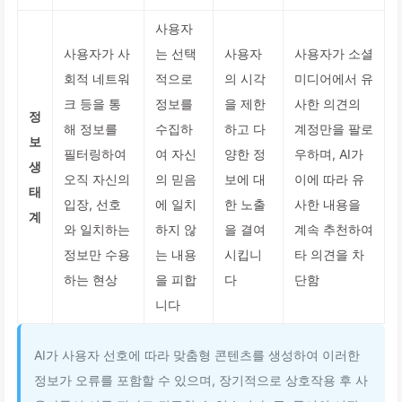
사용자
사용자가 사
는 선택
사용자
사용자가 소셜
회적 네트워
적으로
의 시각
미디어에서 유
크 등을 통
정보를
을 제한
사한 의견의
정
해 정보를
수집하
하고 다
계정만을 팔로
보
필터링하여
여 자신
양한 정
우하며, AI가
생
오직 자신의
의 믿음
보에 대
이에 따라 유
태
입장, 선호
에 일치
한 노출
사한 내용을
계
와 일치하는
하지 않
을 결여
계속 추천하여
정보만 수용
는 내용
시킵니
타 의견을 차
하는 현상
을 피합
다
단함
니다
AI가 사용자 선호에 따라 맞춤형 콘텐츠를 생성하여 이러한
정보가 오류를 포함할 수 있으며, 장기적으로 상호작용 후 사