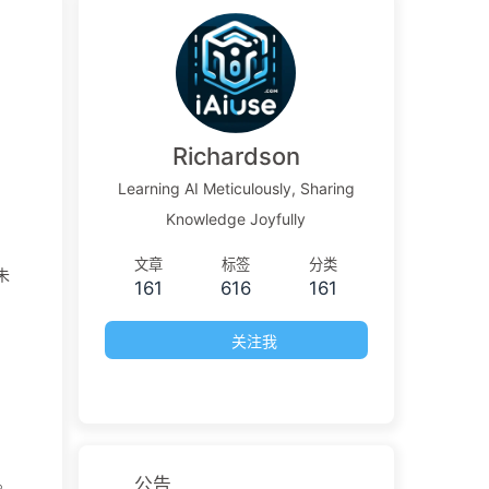
Richardson
Learning AI Meticulously, Sharing
Knowledge Joyfully
文章
标签
分类
未
161
616
161
关注我
。
公告