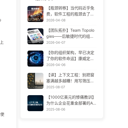
【瓶颈转移】当代码近乎免
费，软件工程的瓶颈去了哪
里 AI 时代软件工程变革——
2026-04-08
步
慢慢学AI173
【团队拓扑】Team Topolo
gies——后敏捷时代的组织
设计方法论 AI 时代软件工程
上
2026-04-07
变革——慢慢学AI172
【你的组织架构，早已决定
了你的软件命运】康威定律
——被低估了 56 年的管理
2026-04-06
学铁律 AI 时代软件工程变革
【译】上下文工程：别把窗
——慢慢学AI171
塞满越多越糟！用写筛压隔
四步，警惕投毒干扰混淆冲
2025-08-07
突，把噪声挡窗外——慢慢
【1000亿美元的惨痛教训】
学AI170
为什么企业花重金部署的AI
助手，总在关键时刻“失
2025-08-06
不使
忆”，反而让竞争对手实现9
0%性能提升？——慢慢学AI
169