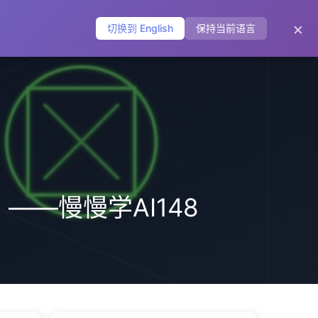
主页
归档
标签
分类
友链
关于
🌐
×
切换到 English
保持当前语言
——慢慢学AI148