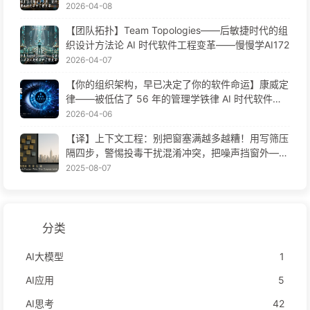
2026-04-08
【团队拓扑】Team Topologies——后敏捷时代的组
织设计方法论 AI 时代软件工程变革——慢慢学AI172
2026-04-07
【你的组织架构，早已决定了你的软件命运】康威定
律——被低估了 56 年的管理学铁律 AI 时代软件工
程变革——慢慢学AI171
2026-04-06
【译】上下文工程：别把窗塞满越多越糟！用写筛压
隔四步，警惕投毒干扰混淆冲突，把噪声挡窗外——
慢慢学AI170
2025-08-07
分类
AI大模型
1
AI应用
5
AI思考
42