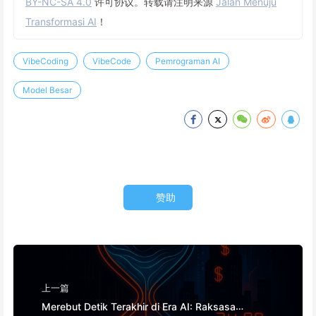
BY-NC-SA 4.0
许可协议。转载请注明来源
Jalan Menuju
Transformasi AI
！
VibeCoding
VibeCode
Pemrograman AI
Model Besar
赞助
上一篇
Merebut Detik Terakhir di Era AI: Raksasa