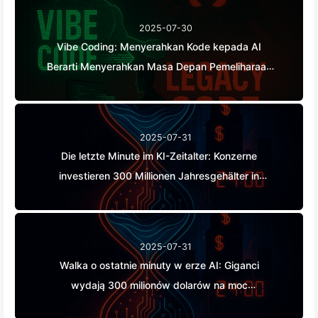
kepada Pengiklan, Kerajaan Digital Tak Kenal
2025-07-30
Kasih Menentukan Harga Waktu Fokus Anda——
Vibe Coding: Menyerahkan Kode kepada AI
Pelajari AI Secara Perlahan166
Berarti Menyerahkan Masa Depan Pemeliharaan
— Belajar AI dengan Perlahan
2025-07-31
Die letzte Minute im KI-Zeitalter: Konzerne
investieren 300 Millionen Jahresgehälter in
Rechenleistung, rauben dir Schlaf und Freizeit,
um sie an Werbetreibende zu verkaufen - die
digitalen Imperien setzen den Preis für deine
2025-07-31
Aufmerksamkeit
Walka o ostatnie minuty w erze AI: Giganci
wydają 300 milionów dolarów na moc
obliczeniową, by skraść twoje chwile relaksu i