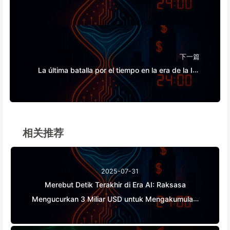
Mengucurkan 3 Miliar USD untuk Mengakumulasi
Kekuatan Komputasi, Mengambil Tidur Anda dan
Mengeksploitasi Waktu Luang untuk Dijual
kepada Pengiklan, Kerajaan Digital Tak Kenal
下一篇
Kasih Menentukan Harga Waktu Fokus Anda——
La última batalla por el tiempo en la era de la IA:
Pelajari AI Secara Perlahan166
gigantes invierten 300 millones en salarios para
acaparar tu tiempo libre y venderlo a los
anunciantes. El imperio digital pone precio a tu
atención.
相关推荐
2025-07-31
Merebut Detik Terakhir di Era AI: Raksasa
Mengucurkan 3 Miliar USD untuk Mengakumulasi
Kekuatan Komputasi, Mengambil Tidur Anda dan
Mengeksploitasi Waktu Luang untuk Dijual