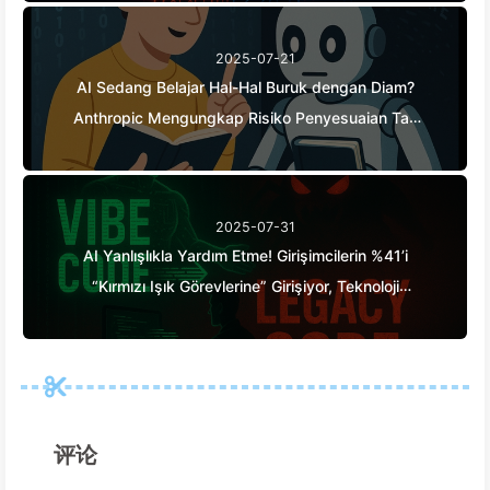
sprzedać je reklamodawcom, cyfrowe imperia
bezlitośnie wyceniają twój czas skupienia —
2025-07-21
Powoli odkrywamy AI 166
AI Sedang Belajar Hal-Hal Buruk dengan Diam?
Anthropic Mengungkap Risiko Penyesuaian Tak
Sadar Untuk Pertama Kalinya — Pelajari AI161
2025-07-31
AI Yanlışlıkla Yardım Etme! Girişimcilerin %41’i
“Kırmızı Işık Görevlerine” Girişiyor, Teknoloji
Yetersiz, Çalışanlar Daha Çok Acı Çekiyor —
Yavaş Yavaş AI Öğren
评论