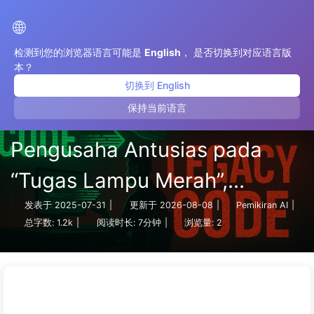
Jalan Menuju Transformasi AI
🌐
检测到您的浏览器语言可能是
English
， 是否切换到对应语言版
本？
切换到 English
保持当前语言
Jangan Asal Bantu AI! 41%
Pengusaha Antusias pada
“Tugas Lampu Merah”,
Teknologi Tidak Mampu Bikin
发表于
2025-07-31
|
更新于
2026-08-08
|
Pemikiran AI
|
总字数:
1.2k
|
阅读时长:
7分钟
|
浏览量:
2
Karyawan Semakin Stres —
Belajar AI Secara Perlahan
163