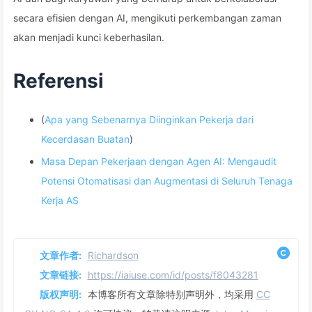
secara efisien dengan AI, mengikuti perkembangan zaman
akan menjadi kunci keberhasilan.
Referensi
(
Apa yang Sebenarnya Diinginkan Pekerja dari
Kecerdasan Buatan
)
Masa Depan Pekerjaan dengan Agen AI: Mengaudit
Potensi Otomatisasi dan Augmentasi di Seluruh Tenaga
Kerja AS
文章作者:
Richardson
文章链接:
https://iaiuse.com/id/posts/f8043281
版权声明:
本博客所有文章除特别声明外，均采用
CC