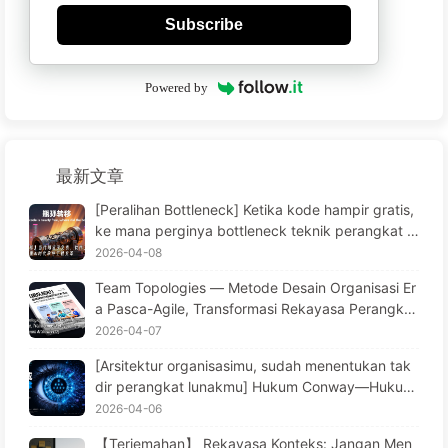
Subscribe
Powered by
最新文章
[Peralihan Bottleneck] Ketika kode hampir gratis,
ke mana perginya bottleneck teknik perangkat lu
nak? Transformasi Teknik Perangkat Lunak di Era
2026-04-08
AI — Belajar AI Secara Perlahan 173
Team Topologies — Metode Desain Organisasi Er
a Pasca-Agile, Transformasi Rekayasa Perangkat
Lunak di Era AI (Learn AI Slowly 172)
2026-04-07
[Arsitektur organisasimu, sudah menentukan tak
dir perangkat lunakmu] Hukum Conway—Hukum
Manajemen yang Diremehkan Selama 56 Tahun T
2026-04-06
ransformasi Rekayasa Perangkat Lunak di Era AI
【Terjemahan】 Rekayasa Konteks: Jangan Men