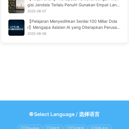
—Belajar AI Secara Perlahan 171
gisi Jendela Terlalu Penuh! Gunakan Empat Lang
kah "Menulis, Menyaring, Mengompres, dan Men
2025-08-07
gisolasi", Waspadai Interferensi Toksik yang Mem
【Pelajaran Menyedihkan Senilai 100 Miliar Dola
bingungkan, Jaga Kebisingan di Luar Jendela —
r】Mengapa Asisten AI yang Diterapkan Perusah
Pelajari AI Perlahan 170
aan dengan Biaya Besar Selalu "Lupa" pada Saat
2025-08-06
Penting, Sementara Pesaingnya Mencapai Penin
gkatan Kinerja 90%? — Pelajari AI Pelan-pelan 16
9
🌐
Select Language
/
选择语言
🇺🇸
English
🇨🇳
中文
🇯🇵
日本語
🇰🇷
한국어