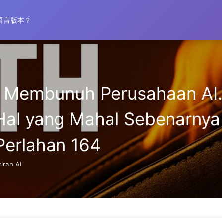
语言版本？
” Membunuh Perusahaan AI
, Hal yang Mahal Sebenarn
Perlahan 164
iran AI