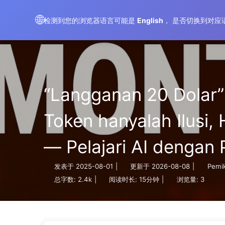
AIMeticulously
🌐
检测到您的浏览器语言可能是
English
， 是否切换到对应
“Langganan 20 Dolar
Token hanyalah Ilusi
— Pelajari AI dengan 
发表于
2025-08-01
|
更新于
2026-08-08
|
Pemik
总字数:
2.4k
|
阅读时长:
15分钟
|
浏览量:
3