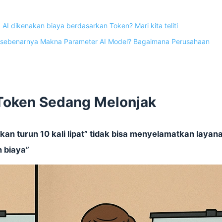
 dikenakan biaya berdasarkan Token? Mari kita teliti
sebenarnya Makna Parameter AI Model? Bagaimana Perusahaan
 Token Sedang Melonjak
n turun 10 kali lipat” tidak bisa menyelamatkan layan
n biaya”