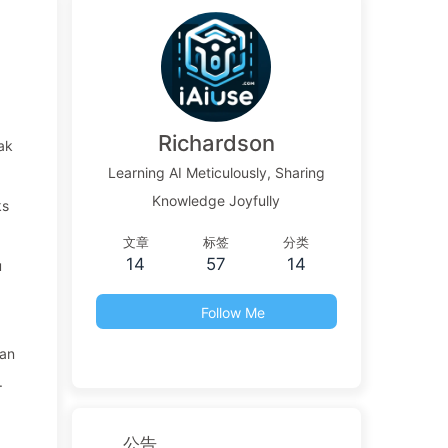
Richardson
ak
Learning AI Meticulously, Sharing
Knowledge Joyfully
ks
文章
标签
分类
14
57
14
u
Follow Me
kan
.
公告