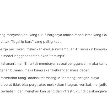
yang menyesatkan: yang turun harganya adalah model lama yang tid
ntuk “flagship baru” yang paling kuat.
arga per Token, melainkan evolusi kemampuan AI: semakin komple
an model langganan tetap akan “terhimpit”.
a tahanan”: memilih untuk membayar sesuai penggunaan, maka kam
ngganan bulanan, maka kamu akan kehilangan masa depan.
ib “membakar uang” adalah: membangun “benteng” dengan biaya
rporat tidak bisa pergi; atau melakukan integrasi vertikal, menjadi
 perhatian, dan menghasilkan uang dari infrastruktur di belakangnya