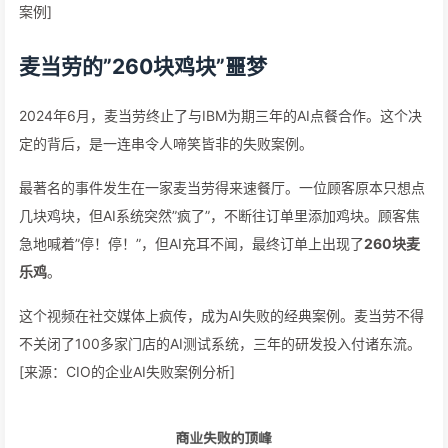
案例]
麦当劳的”260块鸡块”噩梦
2024年6月，麦当劳终止了与IBM为期三年的AI点餐合作。这个决
定的背后，是一连串令人啼笑皆非的失败案例。
最著名的事件发生在一家麦当劳得来速餐厅。一位顾客原本只想点
几块鸡块，但AI系统突然”疯了”，不断往订单里添加鸡块。顾客焦
急地喊着”停！停！”，但AI充耳不闻，最终订单上出现了
260块麦
乐鸡
。
这个视频在社交媒体上疯传，成为AI失败的经典案例。麦当劳不得
不关闭了100多家门店的AI测试系统，三年的研发投入付诸东流。
[来源：CIO的企业AI失败案例分析]