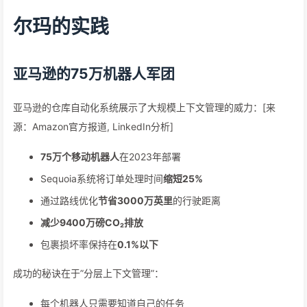
尔玛的实践
亚马逊的75万机器人军团
亚马逊的仓库自动化系统展示了大规模上下文管理的威力：[来
源：Amazon官方报道, LinkedIn分析]
75万个移动机器人
在2023年部署
Sequoia系统将订单处理时间
缩短25%
通过路线优化
节省3000万英里
的行驶距离
减少9400万磅CO₂排放
包裹损坏率保持在
0.1%以下
成功的秘诀在于”分层上下文管理”：
每个机器人只需要知道自己的任务