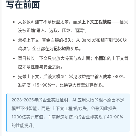
写在前面
大多数AI翻车不是模型太笨，而是
上下文工程缺席
——信息
没被正确“写入、选取、压缩、隔离”。
忽视上下文=真金白银的损失：从 Bard 发布翻车到“260块
鸡块”，企业都在为
记忆缺陷
买单。
盲目拉长上下文只会放大噪音与攻击面；
小而准
的上下文管
控才是性能与安全之解。
先做上下文，后谈大模型：常见收益是**输入成本 -80%
、
准确度 +15~90%**，比换更大模型划算得多。
2023-2025年的企业实践证明，AI 应用失败的根本原因不是
模型不够智能，而是”上下文工程”的缺失。谷歌因此损失
1000亿美元市值，而掌握这项技术的企业却实现了40-90%
的性能提升。