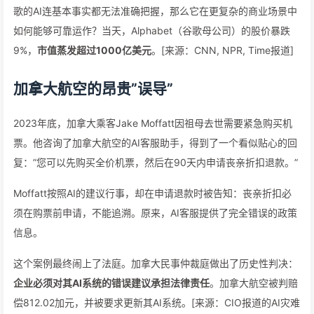
歌的AI连基本事实都无法准确把握，那么它在更复杂的商业场景中
如何能够可靠运作？当天，Alphabet（谷歌母公司）的股价暴跌
9%，
市值蒸发超过1000亿美元
。[来源：CNN, NPR, Time报道]
加拿大航空的昂贵”误导”
2023年底，加拿大乘客Jake Moffatt因祖母去世需要紧急购买机
票。他咨询了加拿大航空的AI客服助手，得到了一个看似贴心的回
复：”您可以先购买全价机票，然后在90天内申请丧亲折扣退款。”
Moffatt按照AI的建议行事，却在申请退款时被告知：丧亲折扣必
须在购票前申请，不能追溯。原来，AI客服提供了完全错误的政策
信息。
这个案例最终闹上了法庭。加拿大民事仲裁庭做出了历史性判决：
企业必须对其AI系统的错误建议承担法律责任
。加拿大航空被判赔
偿812.02加元，并被要求更新其AI系统。[来源：CIO报道的AI灾难