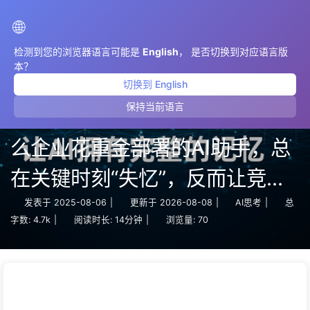
AIMeticulously
🌐
检测到您的浏览器语言可能是
English
， 是否切换到对应语言版
本？
切换到 English
保持当前语言
【1000亿美元的惨痛教训】为什
么企业花重金部署的AI助手，总
在关键时刻“失忆”，反而让竞争
对手实现90%性能提升？——慢
发表于
2025-08-06
|
更新于
2026-08-08
|
AI思考
|
总
字数:
4.7k
|
阅读时长:
14分钟
|
浏览量:
70
慢学AI169