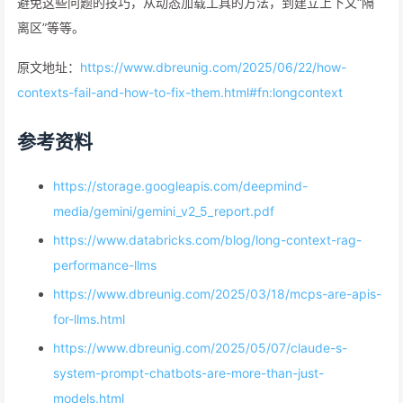
避免这些问题的技巧，从动态加载工具的方法，到建立上下文“隔
离区”等等。
原文地址：
https://www.dbreunig.com/2025/06/22/how-
contexts-fail-and-how-to-fix-them.html#fn:longcontext
参考资料
https://storage.googleapis.com/deepmind-
media/gemini/gemini_v2_5_report.pdf
https://www.databricks.com/blog/long-context-rag-
performance-llms
https://www.dbreunig.com/2025/03/18/mcps-are-apis-
for-llms.html
https://www.dbreunig.com/2025/05/07/claude-s-
system-prompt-chatbots-are-more-than-just-
models.html