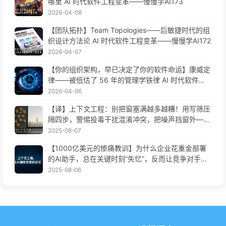
哪里 AI 时代软件工程变革——慢慢学AI173
2026-04-08
【团队拓扑】Team Topologies——后敏捷时代的组
织设计方法论 AI 时代软件工程变革——慢慢学AI172
2026-04-07
【你的组织架构，早已决定了你的软件命运】康威定
律——被低估了 56 年的管理学铁律 AI 时代软件工
程变革——慢慢学AI171
2026-04-06
【译】上下文工程：别把窗塞满越多越糟！用写筛压
隔四步，警惕投毒干扰混淆冲突，把噪声挡窗外——
慢慢学AI170
2025-08-07
【1000亿美元的惨痛教训】为什么企业花重金部署
的AI助手，总在关键时刻“失忆”，反而让竞争对手实
现90%性能提升？——慢慢学AI169
2025-08-06