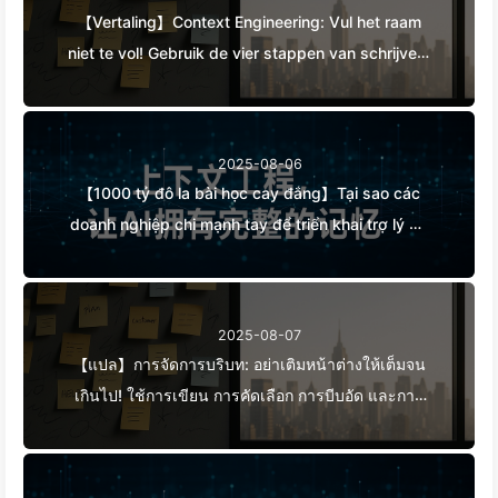
【Vertaling】Context Engineering: Vul het raam
niet te vol! Gebruik de vier stappen van schrijven,
filteren, comprimeren en isoleren, houd ruis
buiten het raam—Leer AI Langzaam 170
2025-08-06
【1000 tỷ đô la bài học cay đắng】Tại sao các
doanh nghiệp chi mạnh tay để triển khai trợ lý AI,
nhưng lại "quên" vào những lúc then chốt, khiến
đối thủ đạt được 90% sự cải thiện hiệu suất? —
Chậm rãi học AI169
2025-08-07
【แปล】การจัดการบริบท: อย่าเติมหน้าต่างให้เต็มจน
เกินไป! ใช้การเขียน การคัดเลือก การบีบอัด และการ
แยกแยะอย่างมีระเบียบ เพื่อป้องกันการรบกวนจาก
ข้อมูลรบกวนให้อยู่ภายนอกหน้าต่าง - เรียนรู้ AI แบบ
ช้า ๆ