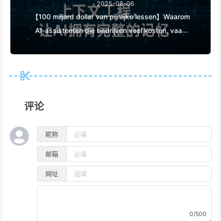
2025-08-06
【100 miljard dollar van pijnlijke lessen】Waarom
AI-assistenten die bedrijven veel kosten, vaak
"vergeten" op cruciale momenten en
concurrenten 90% prestatieverbetering
opleveren? — Langzaam leren AI169
评论
昵称
邮箱
网址
0/500