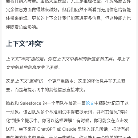
会将其纳入考量。虽然大型模型，尤其是推理模型，在忽略或丢弃
冗余信息方面做得越来越好，但我们仍然不断看到无用信息给智能
体带来麻烦。更长的上下文让我们能塞进更多信息，但这种能力也
伴随着负面影响。
上下文“冲突”
上下文“冲突”指的是，你在上下文中累积的新信息和工具，与上下
文中的其他信息发生了矛盾。
这是
上下文“混淆”
的一个更严重版本：这里的坏信息并非无关紧
要，而是与提示词中的其他信息直接冲突。
微软和 Salesforce 的一个团队在最近一篇
论文
中精彩地记录了这
一现象。该团队从多个基准测试中提取提示词，并将其信息“碎片
化”到多个提示中。你可以这样理解：有时候，你可能会在点击发
送前，坐下来在 ChatGPT 或 Claude 里输入好几段话，把所有必
要的细节都考虑周全。而另一些时候，你可能从一个简单的提示开