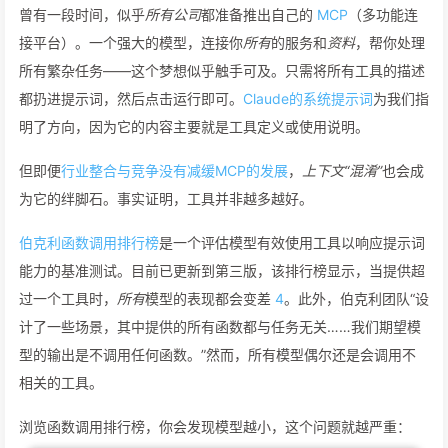
曾有一段时间，似乎
所有公司
都准备推出自己的
MCP
（多功能连
接平台）。一个强大的模型，连接你
所有
的服务和
资料
，帮你处理
所有繁杂任务——这个梦想似乎触手可及。只需将所有工具的描述
都扔进提示词，然后点击运行即可。
Claude的系统提示词
为我们指
明了方向，因为它的内容主要就是工具定义或使用说明。
但即便
行业整合与竞争没有减缓MCP的发展
，
上下文“混淆”
也会成
为它的绊脚石。事实证明，工具并非越多越好。
伯克利函数调用排行榜
是一个评估模型有效使用工具以响应提示词
能力的基准测试。目前已更新到第三版，该排行榜显示，当提供超
过一个工具时，
所有
模型的表现都会变差
4
。此外，伯克利团队“设
计了一些场景，其中提供的所有函数都与任务无关……我们期望模
型的输出是不调用任何函数。”然而，所有模型偶尔还是会调用不
相关的工具。
浏览函数调用排行榜，你会发现模型越小，这个问题就越严重：