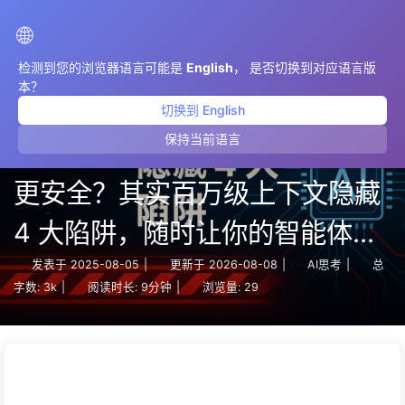
AIMeticulously
🌐
检测到您的浏览器语言可能是
English
， 是否切换到对应语言版
本？
切换到 English
保持当前语言
【译】你以为能放进更多内容就
更安全？其实百万级上下文隐藏
4 大陷阱，随时让你的智能体功
亏一篑——慢慢学AI168
发表于
2025-08-05
|
更新于
2026-08-08
|
AI思考
|
总
字数:
3k
|
阅读时长:
9分钟
|
浏览量:
29