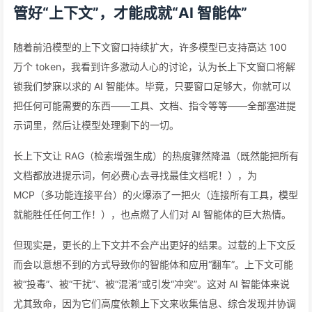
管好“上下文”，才能成就“AI 智能体”
随着前沿模型的上下文窗口持续扩大，许多模型已支持高达 100
万个 token，我看到许多激动人心的讨论，认为长上下文窗口将解
锁我们梦寐以求的 AI 智能体。毕竟，只要窗口足够大，你就可以
把任何可能需要的东西——工具、文档、指令等等——全部塞进提
示词里，然后让模型处理剩下的一切。
长上下文让 RAG（检索增强生成）的热度骤然降温（既然能把所有
文档都放进提示词，何必费心去寻找最佳文档呢！），为
MCP（多功能连接平台）的火爆添了一把火（连接所有工具，模型
就能胜任任何工作！），也点燃了人们对 AI 智能体的巨大热情。
但现实是，更长的上下文并不会产出更好的结果。过载的上下文反
而会以意想不到的方式导致你的智能体和应用“翻车”。上下文可能
被“投毒”、被“干扰”、被“混淆”或引发“冲突”。这对 AI 智能体来说
尤其致命，因为它们高度依赖上下文来收集信息、综合发现并协调