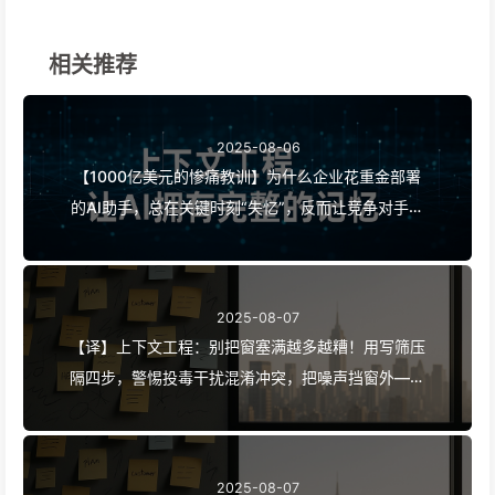
相关推荐
2025-08-06
【1000亿美元的惨痛教训】为什么企业花重金部署
的AI助手，总在关键时刻“失忆”，反而让竞争对手实
现90%性能提升？——慢慢学AI169
2025-08-07
【译】上下文工程：别把窗塞满越多越糟！用写筛压
隔四步，警惕投毒干扰混淆冲突，把噪声挡窗外——
慢慢学AI170
2025-08-07