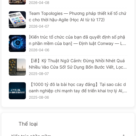
m ở đâu? Sự thay đổi trong kỹ thuật phần mềm t
2026-04-08
hời AI — Học AI từ từ 173
Team Topologies — Phương pháp thiết kế tổ chứ
c cho thời hậu-Agile (Học AI từ từ 172)
2026-04-07
[Kiến trúc tổ chức của bạn đã quyết định số phậ
n phần mềm của bạn] — Định luật Conway — Lu
ật quản lý bị đánh giá thấp suốt 56 năm Sự thay
2026-04-06
đổi trong kỹ thuật phần mềm thời đại AI —慢慢学
【译】Kỹ Thuật Ngữ Cảnh: Đừng Nhồi Nhét Quá
AI171
Nhiều Vào Cửa Sổ! Sử Dụng Bốn Bước Viết, Lọc,
Nén Và Tách Rời, Cảnh Giác Với Sự Can Thiệp Gâ
2025-08-07
y Rối, Để Chặn Âm Thanh Ở Bên Ngoài — Từ Từ
【1000 tỷ đô la bài học cay đắng】Tại sao các d
Học AI 170
oanh nghiệp chi mạnh tay để triển khai trợ lý AI, n
hưng lại "quên" vào những lúc then chốt, khiến đ
2025-08-06
ối thủ đạt được 90% sự cải thiện hiệu suất? — Ch
ậm rãi học AI169
Thể loại