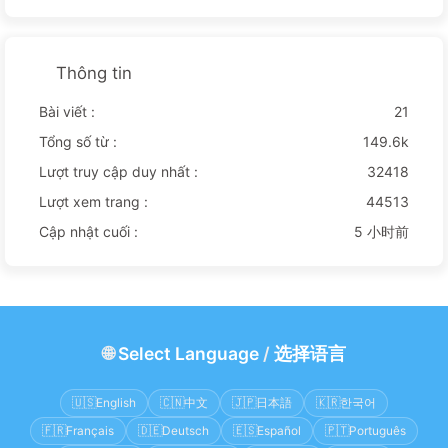
Thông tin
Bài viết :
21
Tổng số từ :
149.6k
Lượt truy cập duy nhất :
32418
Lượt xem trang :
44513
Cập nhật cuối :
5 小时前
🌐
Select Language
/
选择语言
🇺🇸
English
🇨🇳
中文
🇯🇵
日本語
🇰🇷
한국어
🇫🇷
Français
🇩🇪
Deutsch
🇪🇸
Español
🇵🇹
Português