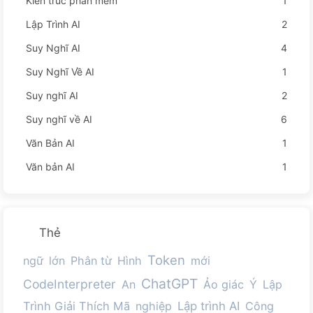
Kiến trúc phần mềm
1
Lập Trình AI
2
Suy Nghĩ AI
4
Suy Nghĩ Về AI
1
Suy nghĩ AI
2
Suy nghĩ về AI
6
Văn Bản AI
1
Văn bản AI
1
Thẻ
Token
ngữ
lớn
Phân từ
Hình
mới
ChatGPT
CodeInterpreter
An
Ảo giác
Ý
Lập
Trình Giải Thích Mã
nghiệp
Lập trình AI
Công