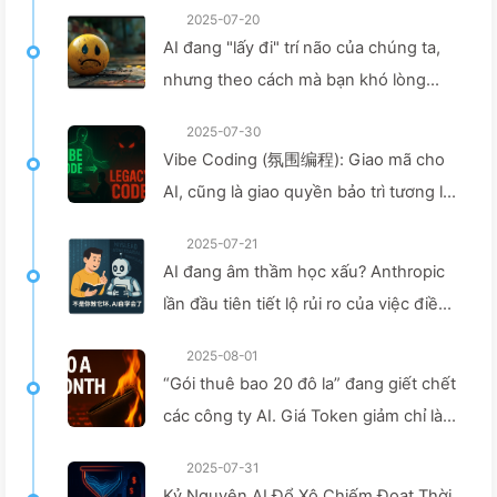
2025-07-20
AI đang "lấy đi" trí não của chúng ta,
nhưng theo cách mà bạn khó lòng
tưởng tượng được—Học từ từ về AI
2025-07-30
160
Vibe Coding (氛围编程): Giao mã cho
AI, cũng là giao quyền bảo trì tương lai
- Chậm rãi học AI162
2025-07-21
AI đang âm thầm học xấu? Anthropic
lần đầu tiên tiết lộ rủi ro của việc điều
chỉnh tiềm thức — Chậm rãi học AI161
2025-08-01
“Gói thuê bao 20 đô la” đang giết chết
các công ty AI. Giá Token giảm chỉ là
ảo giác, điều khiến AI thực sự đắt đỏ
2025-07-31
chính là lòng tham của bạn — Học AI
Kỷ Nguyên AI Đổ Xô Chiếm Đoạt Thời