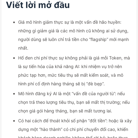
Viết lời mở đầu
Giá mô hình giảm thực sự là một vấn đề hão huyền:
những gì giảm giá là các mô hình cũ không ai sử dụng,
người dùng sẽ luôn chỉ trả tiền cho “flagship” mới mạnh
nhất.
Hố đen chi phí thực sự không phải là giá mỗi Token, mà
là sự tiến hóa của khả năng AI: khi nhiệm vụ trở nên
phức tạp hơn, mức tiêu thụ sẽ mất kiểm soát, và mô
hình phí cố định hàng tháng sẽ bị “đè bẹp”.
Mô hình đăng ký AI là một “vấn đề của người tù”: nếu
chọn trả theo lượng tiêu thụ, bạn sẽ mất thị trường; nếu
chọn giá gói hàng tháng, bạn sẽ mất tương lai.
Có hai cách để thoát khỏi số phận “đốt tiền”: hoặc là xây
dựng một “hào thành” có chi phí chuyển đổi cao, khiến
khách hàng doanh nghiệp không thể rời bỏ; hoặc thực