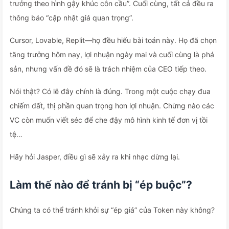
trưởng theo hình gậy khúc côn cầu”. Cuối cùng, tất cả đều ra
thông báo “cập nhật giá quan trọng”.
Cursor, Lovable, Replit—họ đều hiểu bài toán này. Họ đã chọn
tăng trưởng hôm nay, lợi nhuận ngày mai và cuối cùng là phá
sản, nhưng vấn đề đó sẽ là trách nhiệm của CEO tiếp theo.
Nói thật? Có lẽ đây chính là đúng. Trong một cuộc chạy đua
chiếm đất, thị phần quan trọng hơn lợi nhuận. Chừng nào các
VC còn muốn viết séc để che đậy mô hình kinh tế đơn vị tồi
tệ…
Hãy hỏi Jasper, điều gì sẽ xảy ra khi nhạc dừng lại.
Làm thế nào để tránh bị “ép buộc”?
Chúng ta có thể tránh khỏi sự “ép giá” của Token này không?