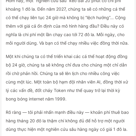
Hôm nay, một “nghiên cứu sâu” kéo dài 20 phút có chi phí
khoảng 1 đô la. Đến năm 2027, chúng ta sẽ có những cá thể
có thể chạy liên tục 24 giờ mà không bị “lệch hướng”… Cộng
thêm với giá cả ổn định của mô hình hàng đầu? Điều này có
nghĩa là chi phí một lần chạy cao tới 72 đô la. Mỗi ngày, cho
mỗi người dùng. Và bạn có thể chạy nhiều việc đồng thời nữa.
Một khi chúng ta có thể triển khai các cá thể hoạt động đồng
bộ 24 giờ, chúng ta sẽ không chỉ đưa cho chúng một chỉ dẫn
rồi chờ phản hồi. Chúng ta sẽ lên lịch cho nhiều công việc
cùng một lúc. Một toàn bộ hạm đội nhân viên AI, đồng thời xử
lý các vấn đề, đốt cháy Token như thể quay trở lại thời kỳ
bong bóng internet năm 1999.
Rõ ràng — tôi phải nhấn mạnh điều này — khoản phí thuê bao
hàng tháng 20 đô la thậm chí không đủ để hỗ trợ một người
dùng thực hiện một nghiên cứu sâu hàng ngày có giá 1 đô la.