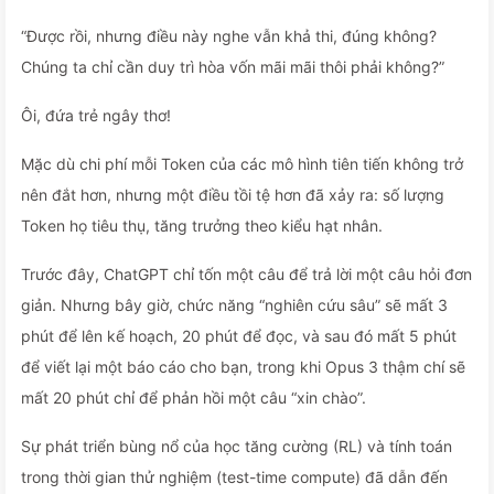
“Được rồi, nhưng điều này nghe vẫn khả thi, đúng không?
Chúng ta chỉ cần duy trì hòa vốn mãi mãi thôi phải không?”
Ôi, đứa trẻ ngây thơ!
Mặc dù chi phí mỗi Token của các mô hình tiên tiến không trở
nên đắt hơn, nhưng một điều tồi tệ hơn đã xảy ra: số lượng
Token họ tiêu thụ, tăng trưởng theo kiểu hạt nhân.
Trước đây, ChatGPT chỉ tốn một câu để trả lời một câu hỏi đơn
giản. Nhưng bây giờ, chức năng “nghiên cứu sâu” sẽ mất 3
phút để lên kế hoạch, 20 phút để đọc, và sau đó mất 5 phút
để viết lại một báo cáo cho bạn, trong khi Opus 3 thậm chí sẽ
mất 20 phút chỉ để phản hồi một câu “xin chào”.
Sự phát triển bùng nổ của học tăng cường (RL) và tính toán
trong thời gian thử nghiệm (test-time compute) đã dẫn đến