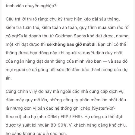
trình viên chuyên nghiệp?
Câu trả lời thì rõ ràng: chu kỳ thực hiện kéo dài sáu tháng,
kiểm tra tuân thủ, kiểm toán an toàn, quy trình mua sắm rắc rối
có nghĩa là doanh thu từ Goldman Sachs khó đạt được, nhưng
một khi đạt được thì
sẽ không bao giờ mất đi
. Bạn chỉ có thể
thắng được hợp đồng này khi người ra quyết định duy nhất
của ngân hàng đặt danh tiếng của mình vào bạn — và sau đó
mọi người sẽ cố gắng hết sức để đảm bảo thành công của dự
án.
Cũng chính vì lý do này mà ngoài các nhà cung cấp dịch vụ
đám mây quy mô lớn, những công ty phần mềm lớn nhất đều
là những đơn vị bán các hệ thống ghi chép (System-of-
Record) cho họ (như CRM / ERP / EHR). Họ cũng có thể đạt
được tỷ suất lợi nhuận 80-90%, vì khách hàng càng khó chịu,
họ càng kháng cự giá cao hơn.