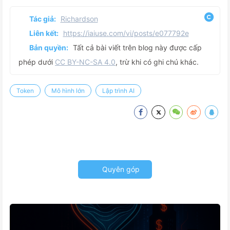
Tác giả:
Richardson
Liên kết:
https://iaiuse.com/vi/posts/e077792e
Bản quyền:
Tất cả bài viết trên blog này được cấp
phép dưới
CC BY-NC-SA 4.0
, trừ khi có ghi chú khác.
Token
Mô hình lớn
Lập trình AI
Quyên góp