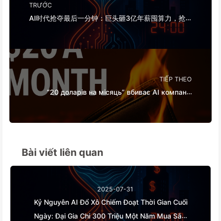
TRƯỚC
AI时代抢夺最后一分钟：巨头砸3亿年薪囤算力，抢
走睡眠也要榨干你的闲暇并卖给广告主，数字帝国无
情定价你的专注时间——慢慢学AI165
TIẾP THEO
“20 доларів на місяць” вбиває AI компанії.
Зниження ціни токенів — це ілюзія, справжня
ціна AI — це твоя жадібність — повільно вчимо
AI164
Bài viết liên quan
2025-07-31
Kỷ Nguyên AI Đổ Xô Chiếm Đoạt Thời Gian Cuối
Ngày: Đại Gia Chi 300 Triệu Một Năm Mua Sắm