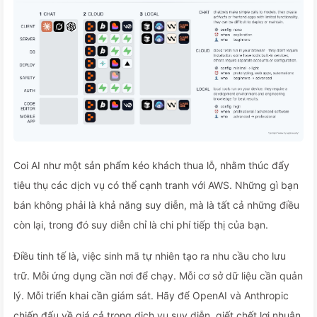
Coi AI như một sản phẩm kéo khách thua lỗ, nhằm thúc đẩy
tiêu thụ các dịch vụ có thể cạnh tranh với AWS. Những gì bạn
bán không phải là khả năng suy diễn, mà là tất cả những điều
còn lại, trong đó suy diễn chỉ là chi phí tiếp thị của bạn.
Điều tinh tế là, việc sinh mã tự nhiên tạo ra nhu cầu cho lưu
trữ. Mỗi ứng dụng cần nơi để chạy. Mỗi cơ sở dữ liệu cần quản
lý. Mỗi triển khai cần giám sát. Hãy để OpenAI và Anthropic
chiến đấu về giá cả trong dịch vụ suy diễn, giết chết lợi nhuận,