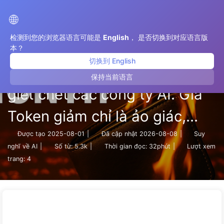
Con Đường Đến Chuyển Đổi Với AI
🌐
检测到您的浏览器语言可能是
English
， 是否切换到对应语言版
本？
切换到 English
“Gói thuê bao 20 đô la” đang
保持当前语言
giết chết các công ty AI. Giá
Token giảm chỉ là ảo giác,
điều khiến AI thực sự đắt đỏ
Được tạo
2025-08-01
|
Đã cập nhật
2026-08-08
|
Suy
nghĩ về AI
|
Số từ:
5.3k
|
Thời gian đọc:
32phút
|
Lượt xem
chính là lòng tham của bạn —
trang:
4
Học AI một cách từ từ 164