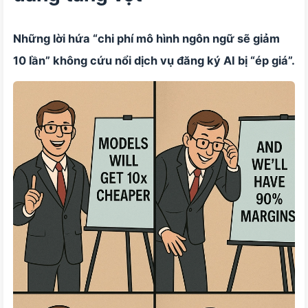
Những lời hứa “chi phí mô hình ngôn ngữ sẽ giảm
10 lần” không cứu nổi dịch vụ đăng ký AI bị “ép giá”.