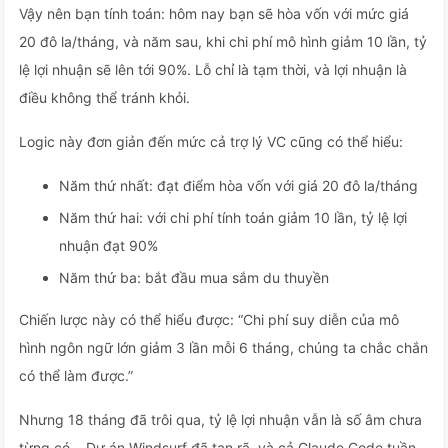
Vậy nên bạn tính toán: hôm nay bạn sẽ hòa vốn với mức giá
20 đô la/tháng, và năm sau, khi chi phí mô hình giảm 10 lần, tỷ
lệ lợi nhuận sẽ lên tới 90%. Lỗ chỉ là tạm thời, và lợi nhuận là
điều không thể tránh khỏi.
Logic này đơn giản đến mức cả trợ lý VC cũng có thể hiểu:
Năm thứ nhất: đạt điểm hòa vốn với giá 20 đô la/tháng
Năm thứ hai: với chi phí tính toán giảm 10 lần, tỷ lệ lợi
nhuận đạt 90%
Năm thứ ba: bắt đầu mua sắm du thuyền
Chiến lược này có thể hiểu được: “Chi phí suy diễn của mô
hình ngôn ngữ lớn giảm 3 lần mỗi 6 tháng, chúng ta chắc chắn
có thể làm được.”
Nhưng 18 tháng đã trôi qua, tỷ lệ lợi nhuận vẫn là số âm chưa
từng có… Dự án Windsurf đã tan rã, và cả Claude Code tuần