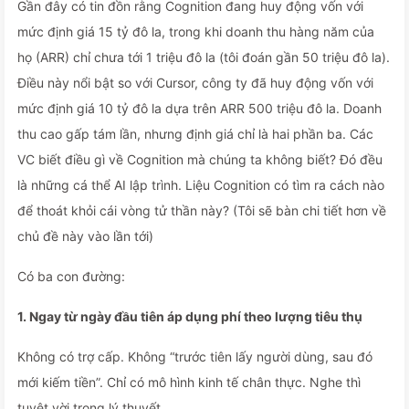
Gần đây có tin đồn rằng Cognition đang huy động vốn với
mức định giá 15 tỷ đô la, trong khi doanh thu hàng năm của
họ (ARR) chỉ chưa tới 1 triệu đô la (tôi đoán gần 50 triệu đô la).
Điều này nổi bật so với Cursor, công ty đã huy động vốn với
mức định giá 10 tỷ đô la dựa trên ARR 500 triệu đô la. Doanh
thu cao gấp tám lần, nhưng định giá chỉ là hai phần ba. Các
VC biết điều gì về Cognition mà chúng ta không biết? Đó đều
là những cá thể AI lập trình. Liệu Cognition có tìm ra cách nào
để thoát khỏi cái vòng tử thần này? (Tôi sẽ bàn chi tiết hơn về
chủ đề này vào lần tới)
Có ba con đường:
1. Ngay từ ngày đầu tiên áp dụng phí theo lượng tiêu thụ
Không có trợ cấp. Không “trước tiên lấy người dùng, sau đó
mới kiếm tiền”. Chỉ có mô hình kinh tế chân thực. Nghe thì
tuyệt vời trong lý thuyết.