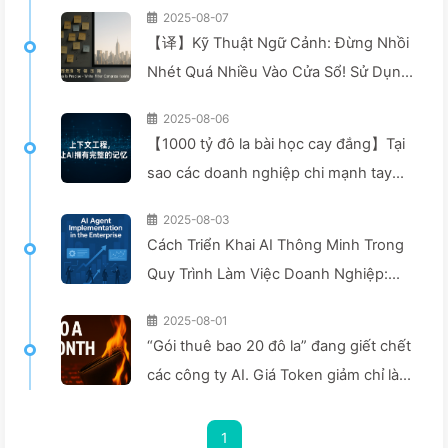
2025-08-07
【译】Kỹ Thuật Ngữ Cảnh: Đừng Nhồi
Nhét Quá Nhiều Vào Cửa Sổ! Sử Dụng
Bốn Bước Viết, Lọc, Nén Và Tách Rời,
2025-08-06
Cảnh Giác Với Sự Can Thiệp Gây Rối,
【1000 tỷ đô la bài học cay đắng】Tại
Để Chặn Âm Thanh Ở Bên Ngoài —
sao các doanh nghiệp chi mạnh tay
Từ Từ Học AI 170
để triển khai trợ lý AI, nhưng lại "quên"
2025-08-03
vào những lúc then chốt, khiến đối
Cách Triển Khai AI Thông Minh Trong
thủ đạt được 90% sự cải thiện hiệu
Quy Trình Làm Việc Doanh Nghiệp:
suất? — Chậm rãi học AI169
Hướng Dẫn Triển Khai Hoàn Chỉnh
2025-08-01
Năm 2025 — Chậm Rãi Học AI166
“Gói thuê bao 20 đô la” đang giết chết
các công ty AI. Giá Token giảm chỉ là
ảo giác, điều khiến AI thực sự đắt đỏ
chính là lòng tham của bạn — Học AI
1