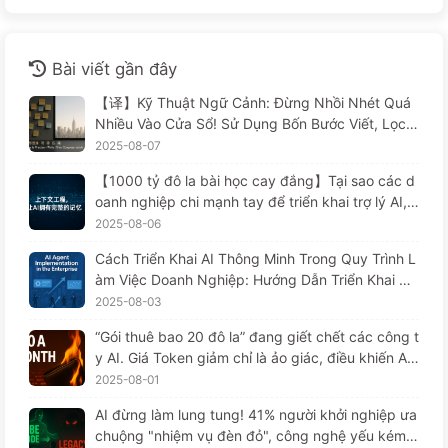
Bài viết gần đây
【译】Kỹ Thuật Ngữ Cảnh: Đừng Nhồi Nhét Quá
Nhiều Vào Cửa Sổ! Sử Dụng Bốn Bước Viết, Lọc,
Nén Và Tách Rời, Cảnh Giác Với Sự Can Thiệp Gâ
2025-08-07
y Rối, Để Chặn Âm Thanh Ở Bên Ngoài — Từ Từ
【1000 tỷ đô la bài học cay đắng】Tại sao các d
Học AI 170
oanh nghiệp chi mạnh tay để triển khai trợ lý AI, n
hưng lại "quên" vào những lúc then chốt, khiến đ
2025-08-06
ối thủ đạt được 90% sự cải thiện hiệu suất? — Ch
Cách Triển Khai AI Thông Minh Trong Quy Trình L
ậm rãi học AI169
àm Việc Doanh Nghiệp: Hướng Dẫn Triển Khai Ho
àn Chỉnh Năm 2025 — Chậm Rãi Học AI166
2025-08-03
“Gói thuê bao 20 đô la” đang giết chết các công t
y AI. Giá Token giảm chỉ là ảo giác, điều khiến AI
thực sự đắt đỏ chính là lòng tham của bạn — Họ
2025-08-01
c AI một cách từ từ 164
AI đừng làm lung tung! 41% người khởi nghiệp ưa
chuộng "nhiệm vụ đèn đỏ", công nghệ yếu kém k