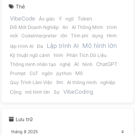
Thẻ
VibeCode
Token
Ảo giác
Ý
ngữ
Đổi Mới Doanh Nghiệp
An
AI Thông Minh
trình
mới
CodeInterpreter
lớn
Tính phí
dụng
Hình
Mô hình lớn
Lập trình AI
lập trình AI
Đa
Kỹ thuật ngữ cảnh
hình
Phân Tích Dữ Liệu
AI
ChatGPT
Thông minh nhân tạo
nghệ
Ninh
Mô
Prompt
CoT
ngôn
python
llm
Quy Trình Làm Việc
AI thông minh
nghiệp
VibeCoding
Công
mô hình lớn
Sự
Lưu trữ
tháng 8 2025
4