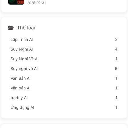
hiến nhân viên khổ sở hơn — từ từ học AI
2025-07-31
Thể loại
Lập Trình AI
2
Suy Nghĩ AI
4
Suy Nghĩ Về AI
1
Suy nghĩ về AI
6
Văn Bản AI
1
Văn bản AI
1
tư duy AI
1
Ứng dụng AI
1