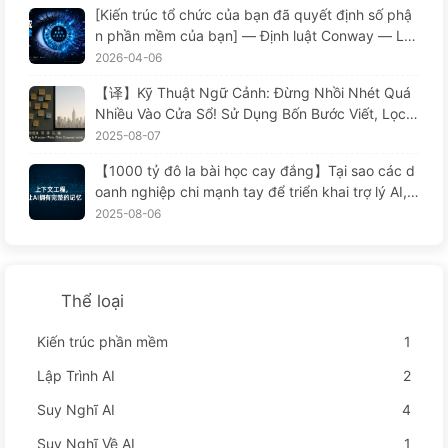
[Kiến trúc tổ chức của bạn đã quyết định số phậ
n phần mềm của bạn] — Định luật Conway — Lu
ật quản lý bị đánh giá thấp suốt 56 năm Sự thay
2026-04-06
đổi trong kỹ thuật phần mềm thời đại AI —慢慢学
【译】Kỹ Thuật Ngữ Cảnh: Đừng Nhồi Nhét Quá
AI171
Nhiều Vào Cửa Sổ! Sử Dụng Bốn Bước Viết, Lọc,
Nén Và Tách Rời, Cảnh Giác Với Sự Can Thiệp Gâ
2025-08-07
y Rối, Để Chặn Âm Thanh Ở Bên Ngoài — Từ Từ
【1000 tỷ đô la bài học cay đắng】Tại sao các d
Học AI 170
oanh nghiệp chi mạnh tay để triển khai trợ lý AI, n
hưng lại "quên" vào những lúc then chốt, khiến đ
2025-08-06
ối thủ đạt được 90% sự cải thiện hiệu suất? — Ch
ậm rãi học AI169
Thể loại
Kiến trúc phần mềm
1
Lập Trình AI
2
Suy Nghĩ AI
4
Suy Nghĩ Về AI
1