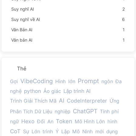
Suy nghĩ AI
2
Suy nghĩ về AI
6
Văn Bản AI
1
Văn bản AI
1
Thẻ
Prompt
VibeCoding
Gợi
Hình
lớn
ngôn
Đa
python
nghệ
Ảo giác
Lập trình AI
AI
CodeInterpreter
Trình Giải Thích Mã
Ứng
ChatGPT
Phân Tích Dữ Liệu
nghiệp
Tính phí
Token
Hexo
ngữ
Đổi
An
Mô Hình Lớn
hình
CoT
Sự
Lớn
trình
Ý
Lập
Mô
Ninh
mới
dụng