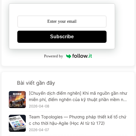
Subscribe
Powered by
Bài viết gần đây
[Chuyển dịch điểm nghẽn] Khi mã nguồn gần như
miễn phí, điểm nghẽn của kỹ thuật phần mềm nằ
m ở đâu? Sự thay đổi trong kỹ thuật phần mềm t
2026-04-08
hời AI — Học AI từ từ 173
Team Topologies — Phương pháp thiết kế tổ chứ
c cho thời hậu-Agile (Học AI từ từ 172)
2026-04-07