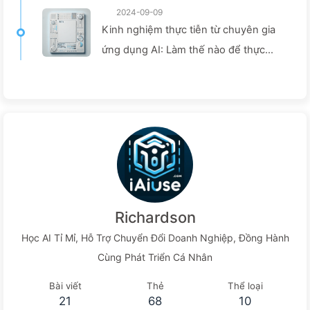
2024-09-09
Kinh nghiệm thực tiễn từ chuyên gia
ứng dụng AI: Làm thế nào để thực
hiện chuyển đổi số hiệu quả cho blog
bằng công cụ thông minh — Học từ từ
về AI 140
Richardson
Học AI Tỉ Mỉ, Hỗ Trợ Chuyển Đổi Doanh Nghiệp, Đồng Hành
Cùng Phát Triển Cá Nhân
Bài viết
Thẻ
Thể loại
21
68
10