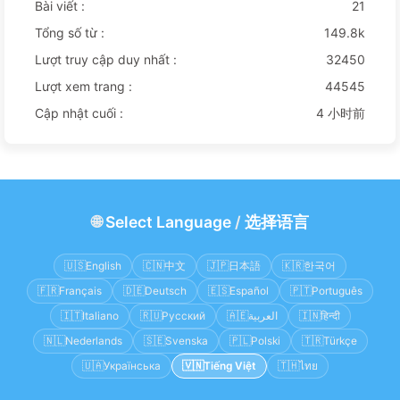
Bài viết :
21
Tổng số từ :
149.8k
Lượt truy cập duy nhất :
32450
Lượt xem trang :
44545
Cập nhật cuối :
4 小时前
🌐
Select Language
/
选择语言
🇺🇸
English
🇨🇳
中文
🇯🇵
日本語
🇰🇷
한국어
🇫🇷
Français
🇩🇪
Deutsch
🇪🇸
Español
🇵🇹
Português
🇮🇹
Italiano
🇷🇺
Русский
🇦🇪
العربية
🇮🇳
हिन्दी
🇳🇱
Nederlands
🇸🇪
Svenska
🇵🇱
Polski
🇹🇷
Türkçe
🇺🇦
Українська
🇻🇳
Tiếng Việt
🇹🇭
ไทย