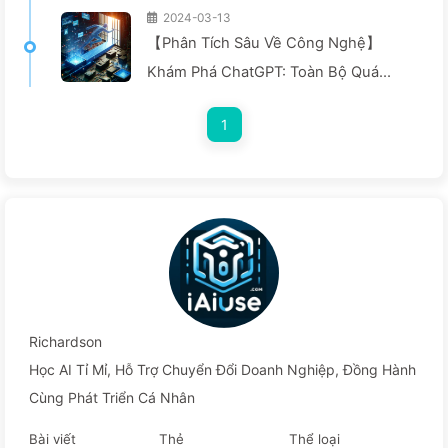
2024-03-13
【Phân Tích Sâu Về Công Nghệ】
Khám Phá ChatGPT: Toàn Bộ Quá
Trình Từ Jailbreak Đến Bảo Vệ An Ninh
1
- Học AI Chậm Rãi 024
Richardson
Học AI Tỉ Mỉ, Hỗ Trợ Chuyển Đổi Doanh Nghiệp, Đồng Hành
Cùng Phát Triển Cá Nhân
Bài viết
Thẻ
Thể loại