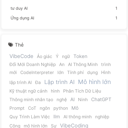
tư duy AI
1
Ứng dụng AI
1
Thẻ
VibeCode
Token
Ảo giác
Ý
ngữ
Đổi Mới Doanh Nghiệp
An
AI Thông Minh
trình
mới
CodeInterpreter
lớn
Tính phí
dụng
Hình
Mô hình lớn
Lập trình AI
lập trình AI
Đa
Kỹ thuật ngữ cảnh
hình
Phân Tích Dữ Liệu
AI
ChatGPT
Thông minh nhân tạo
nghệ
Ninh
Mô
Prompt
CoT
ngôn
python
llm
Quy Trình Làm Việc
AI thông minh
nghiệp
VibeCoding
Công
mô hình lớn
Sự