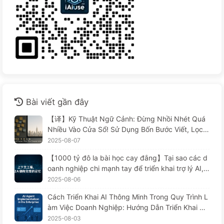
Bài viết gần đây
【译】Kỹ Thuật Ngữ Cảnh: Đừng Nhồi Nhét Quá
Nhiều Vào Cửa Sổ! Sử Dụng Bốn Bước Viết, Lọc,
Nén Và Tách Rời, Cảnh Giác Với Sự Can Thiệp Gâ
2025-08-07
y Rối, Để Chặn Âm Thanh Ở Bên Ngoài — Từ Từ
【1000 tỷ đô la bài học cay đắng】Tại sao các d
Học AI 170
oanh nghiệp chi mạnh tay để triển khai trợ lý AI, n
hưng lại "quên" vào những lúc then chốt, khiến đ
2025-08-06
ối thủ đạt được 90% sự cải thiện hiệu suất? — Ch
Cách Triển Khai AI Thông Minh Trong Quy Trình L
ậm rãi học AI169
àm Việc Doanh Nghiệp: Hướng Dẫn Triển Khai Ho
àn Chỉnh Năm 2025 — Chậm Rãi Học AI166
2025-08-03