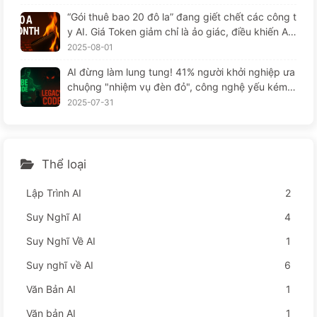
“Gói thuê bao 20 đô la” đang giết chết các công t
y AI. Giá Token giảm chỉ là ảo giác, điều khiến AI
thực sự đắt đỏ chính là lòng tham của bạn — Họ
2025-08-01
c AI một cách từ từ 164
AI đừng làm lung tung! 41% người khởi nghiệp ưa
chuộng "nhiệm vụ đèn đỏ", công nghệ yếu kém k
hiến nhân viên khổ sở hơn — từ từ học AI
2025-07-31
Thể loại
Lập Trình AI
2
Suy Nghĩ AI
4
Suy Nghĩ Về AI
1
Suy nghĩ về AI
6
Văn Bản AI
1
Văn bản AI
1