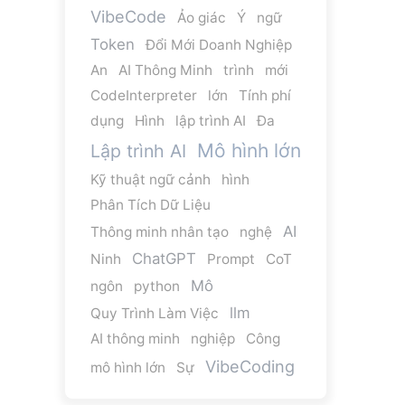
VibeCode
Ảo giác
Ý
ngữ
Token
Đổi Mới Doanh Nghiệp
An
AI Thông Minh
trình
mới
CodeInterpreter
lớn
Tính phí
dụng
Hình
lập trình AI
Đa
Mô hình lớn
Lập trình AI
Kỹ thuật ngữ cảnh
hình
Phân Tích Dữ Liệu
AI
Thông minh nhân tạo
nghệ
ChatGPT
Ninh
Prompt
CoT
Mô
ngôn
python
llm
Quy Trình Làm Việc
AI thông minh
nghiệp
Công
VibeCoding
mô hình lớn
Sự