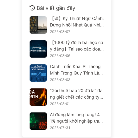
Bài viết gần đây
【译】Kỹ Thuật Ngữ Cảnh:
Đừng Nhồi Nhét Quá Nhiề
u Vào Cửa Sổ! Sử Dụng Bố
2025-08-07
n Bước Viết, Lọc, Nén Và T
【1000 tỷ đô la bài học ca
ách Rời, Cảnh Giác Với Sự
y đắng】Tại sao các doan
Can Thiệp Gây Rối, Để Ch
h nghiệp chi mạnh tay để t
2025-08-06
ặn Âm Thanh Ở Bên Ngoài
riển khai trợ lý AI, nhưng lạ
— Từ Từ Học AI 170
Cách Triển Khai AI Thông
i "quên" vào những lúc the
Minh Trong Quy Trình Làm
n chốt, khiến đối thủ đạt đ
Việc Doanh Nghiệp: Hướn
2025-08-03
ược 90% sự cải thiện hiệu
g Dẫn Triển Khai Hoàn Chỉ
suất? — Chậm rãi học AI1
“Gói thuê bao 20 đô la” đa
nh Năm 2025 — Chậm Rãi
69
ng giết chết các công ty A
Học AI166
I. Giá Token giảm chỉ là ảo
2025-08-01
giác, điều khiến AI thực sự
AI đừng làm lung tung! 4
đắt đỏ chính là lòng tham
1% người khởi nghiệp ưa c
của bạn — Học AI một các
huộng "nhiệm vụ đèn đỏ",
2025-07-31
h từ từ 164
công nghệ yếu kém khiến