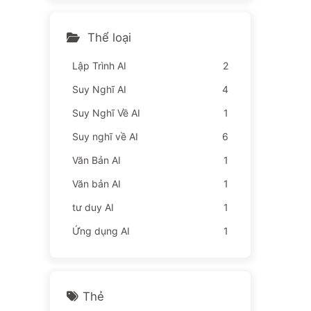
nhân viên khổ sở hơn — từ
từ học AI
Thể loại
Lập Trình AI
2
Suy Nghĩ AI
4
Suy Nghĩ Về AI
1
Suy nghĩ về AI
6
Văn Bản AI
1
Văn bản AI
1
tư duy AI
1
Ứng dụng AI
1
Thẻ