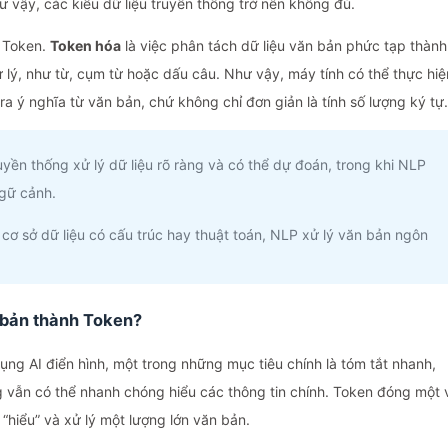
vậy, các kiểu dữ liệu truyền thống trở nên không đủ.
m Token.
Token hóa
là việc phân tách dữ liệu văn bản phức tạp thành
 lý, như từ, cụm từ hoặc dấu câu. Như vậy, máy tính có thể thực hiệ
ra ý nghĩa từ văn bản, chứ không chỉ đơn giản là tính số lượng ký tự.
ruyền thống xử lý dữ liệu rõ ràng và có thể dự đoán, trong khi NLP
gữ cảnh.
i cơ sở dữ liệu có cấu trúc hay thuật toán, NLP xử lý văn bản ngôn
n bản thành Token?
ng AI điển hình, một trong những mục tiêu chính là tóm tắt nhanh,
 vẫn có thể nhanh chóng hiểu các thông tin chính. Token đóng một 
 “hiểu” và xử lý một lượng lớn văn bản.