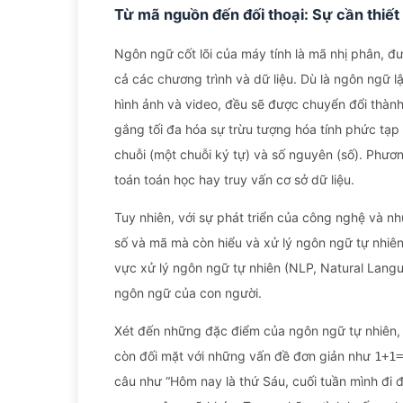
Từ mã nguồn đến đối thoại: Sự cần thiế
Ngôn ngữ cốt lõi của máy tính là mã nhị phân, đư
cả các chương trình và dữ liệu. Dù là ngôn ngữ 
hình ảnh và video, đều sẽ được chuyển đổi thàn
gắng tối đa hóa sự trừu tượng hóa tính phức tạp 
chuỗi (một chuỗi ký tự) và số nguyên (số). Phươn
toán toán học hay truy vấn cơ sở dữ liệu.
Tuy nhiên, với sự phát triển của công nghệ và n
số và mã mà còn hiểu và xử lý ngôn ngữ tự nhiên
vực xử lý ngôn ngữ tự nhiên (NLP, Natural Langua
ngôn ngữ của con người.
Xét đến những đặc điểm của ngôn ngữ tự nhiên,
còn đối mặt với những vấn đề đơn giản như
1+1=
câu như “Hôm nay là thứ Sáu, cuối tuần mình đi 