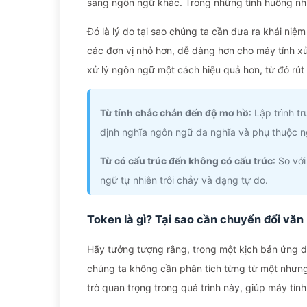
sang ngôn ngữ khác. Trong những tình huống như 
Đó là lý do tại sao chúng ta cần đưa ra khái niệ
các đơn vị nhỏ hơn, dễ dàng hơn cho máy tính xử
xử lý ngôn ngữ một cách hiệu quả hơn, từ đó rút 
Từ tính chắc chắn đến độ mơ hồ
: Lập trình t
định nghĩa ngôn ngữ đa nghĩa và phụ thuộc n
Từ có cấu trúc đến không có cấu trúc
: So vớ
ngữ tự nhiên trôi chảy và dạng tự do.
Token là gì? Tại sao cần chuyển đổi vă
Hãy tưởng tượng rằng, trong một kịch bản ứng dụ
chúng ta không cần phân tích từng từ một nhưng
trò quan trọng trong quá trình này, giúp máy tính