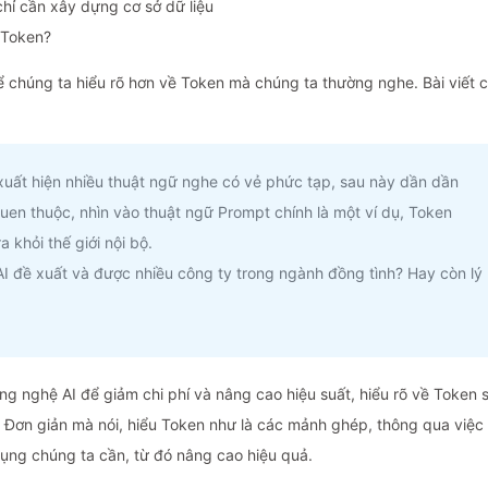
hỉ cần xây dựng cơ sở dữ liệu
ề Token?
để chúng ta hiểu rõ hơn về Token mà chúng ta thường nghe. Bài viết 
 xuất hiện nhiều thuật ngữ nghe có vẻ phức tạp, sau này dần dần
uen thuộc, nhìn vào thuật ngữ Prompt chính là một ví dụ, Token
 khỏi thế giới nội bộ.
nAI đề xuất và được nhiều công ty trong ngành đồng tình? Hay còn lý
g nghệ AI để giảm chi phí và nâng cao hiệu suất, hiểu rõ về Token 
. Đơn giản mà nói, hiểu Token như là các mảnh ghép, thông qua việc
ụng chúng ta cần, từ đó nâng cao hiệu quả.