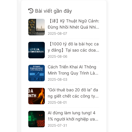
Bài viết gần đây
【译】Kỹ Thuật Ngữ Cảnh:
Đừng Nhồi Nhét Quá Nhiề
u Vào Cửa Sổ! Sử Dụng Bố
2025-08-07
n Bước Viết, Lọc, Nén Và T
【1000 tỷ đô la bài học ca
ách Rời, Cảnh Giác Với Sự
y đắng】Tại sao các doan
Can Thiệp Gây Rối, Để Ch
h nghiệp chi mạnh tay để t
2025-08-06
ặn Âm Thanh Ở Bên Ngoài
riển khai trợ lý AI, nhưng lạ
— Từ Từ Học AI 170
Cách Triển Khai AI Thông
i "quên" vào những lúc the
Minh Trong Quy Trình Làm
n chốt, khiến đối thủ đạt đ
Việc Doanh Nghiệp: Hướn
2025-08-03
ược 90% sự cải thiện hiệu
g Dẫn Triển Khai Hoàn Chỉ
suất? — Chậm rãi học AI1
“Gói thuê bao 20 đô la” đa
nh Năm 2025 — Chậm Rãi
69
ng giết chết các công ty A
Học AI166
I. Giá Token giảm chỉ là ảo
2025-08-01
giác, điều khiến AI thực sự
AI đừng làm lung tung! 4
đắt đỏ chính là lòng tham
1% người khởi nghiệp ưa c
của bạn — Học AI một các
huộng "nhiệm vụ đèn đỏ",
2025-07-31
h từ từ 164
công nghệ yếu kém khiến