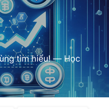
Thể loại
Liên kết
Về chúng tôi
🇻🇳 Tiếng Việt
Cùng tìm hiểu! — Học