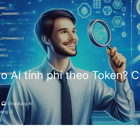
Tìm kiếm
Trang chủ
Lưu trữ
Thẻ
o AI tính phí theo Token? 
Ứng dụng AI
rang:
3