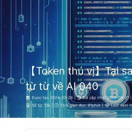
Con Đường Đến Chuyển Đổi Với AI
【Token thú vị】Tại sa
từ từ về AI 040
Được tạo
2024-03-26
|
Đã cập nhật
2025-08-21
|
Số từ:
13k
|
Thời gian đọc:
81phút
|
Lượt xem t