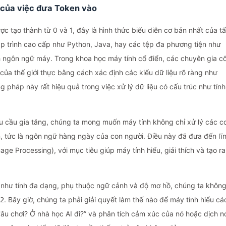
t của việc đưa Token vào
ợc tạo thành từ 0 và 1, đây là hình thức biểu diễn cơ bản nhất của tấ
lập trình cao cấp như Python, Java, hay các tệp đa phương tiện như
h ngôn ngữ máy. Trong khoa học máy tính cổ điển, các chuyên gia c
của thế giới thực bằng cách xác định các kiểu dữ liệu rõ ràng như
g pháp này rất hiệu quả trong việc xử lý dữ liệu có cấu trúc như tính
hu cầu gia tăng, chúng ta mong muốn máy tính không chỉ xử lý các c
, tức là ngôn ngữ hàng ngày của con người. Điều này đã đưa đến lĩ
ge Processing), với mục tiêu giúp máy tính hiểu, giải thích và tạo ra
 như tính đa dạng, phụ thuộc ngữ cảnh và độ mơ hồ, chúng ta khôn
. Bây giờ, chúng ta phải giải quyết làm thế nào để máy tính hiểu cá
2
đâu chơi? Ở nhà học AI đi?” và phân tích cảm xúc của nó hoặc dịch n