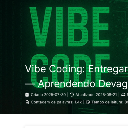
O Caminho para a Transformação com IA
Vibe Coding: Entrega
— Aprendendo Devaga
Criado
2025-07-30
|
Atualizado
2025-08-21
|
Contagem de palavras:
1.4k
|
Tempo de leitura:
8