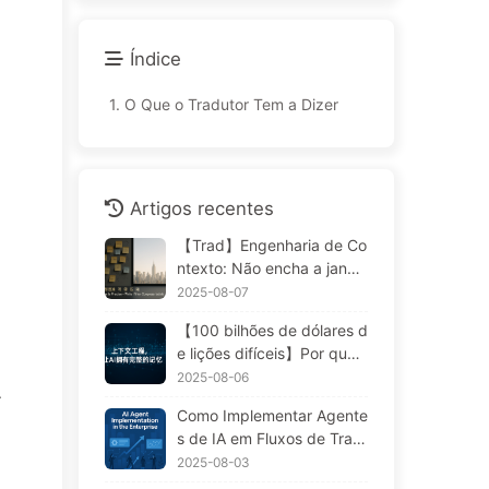
Índice
1.
O Que o Tradutor Tem a Dizer
Artigos recentes
【Trad】Engenharia de Co
ntexto: Não encha a janela
demais! Use as quatro eta
2025-08-07
pas de escrita, filtragem, c
【100 bilhões de dólares d
ompressão e isolamento; fi
e lições difíceis】Por que
que atento à contaminaçã
os assistentes de IA que a
2025-08-06
o, distrações e conflitos q
.
s empresas gastam fortun
ue confundem, e mantenh
Como Implementar Agente
as para implementar "esq
a o ruído do lado de fora
s de IA em Fluxos de Trab
uecem" nos momentos crít
— Aprenda AI 170
alho Empresariais: Um Gui
2025-08-03
icos, permitindo que conc
a Completo para 2025 —