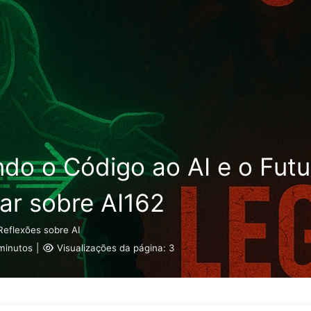
Pesquisar
Início
Arquivos
Etiq
ndo o Código ao AI e o Fu
r sobre AI162
Reflexões sobre AI
minutos
|
Visualizações da página:
3