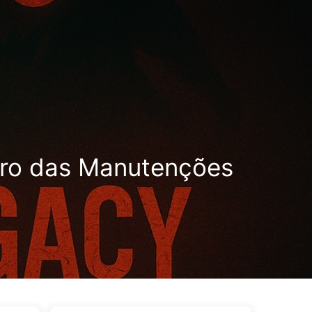
uetas
Categorias
Links
Sobre
🇵🇹 Português
turo das Manutenções