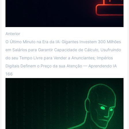
Anterior
O Último Minuto na Era da IA: Gigantes Investem 300 Milhões
em Salários para Garantir Capacidade de Cálculo, Usufruindo
do seu Tempo Livre para Vender a Anunciantes; Impérios
Digitais Definem o Preço da sua Atenção — Aprendendo IA
166