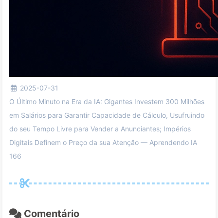
2025-07-31
O Último Minuto na Era da IA: Gigantes Investem 300 Milhões
em Salários para Garantir Capacidade de Cálculo, Usufruindo
do seu Tempo Livre para Vender a Anunciantes; Impérios
Digitais Definem o Preço da sua Atenção — Aprendendo IA
166
Comentário