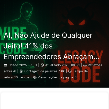
Pesquisar
Início
Arquivos
Etiquetas
O Caminho para a Transformação com IA
Categorias
Links
Sobre
🇵🇹 Português
AI, Não Ajude de Qualquer
Jeito! 41% dos
Empreendedores Abraçam
Tarefas "Vermelhas",
Criado
2025-07-31
|
Atualizado
2025-08-21
|
Reflexões
sobre AI
|
Contagem de palavras:
1.6k
|
Tempo de
Tecnologias Fracas Fazem os
leitura:
10minutos
|
Visualizações da página:
3
Funcionários Sofrerem Mais -
Aprendendo AI aos Poucos