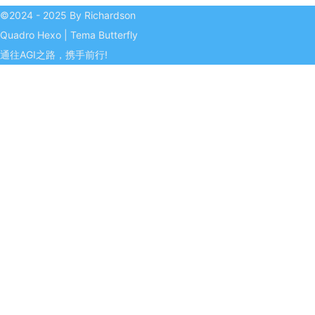
©2024 - 2025 By Richardson
Quadro
Hexo
|
Tema
Butterfly
通往AGI之路，携手前行!