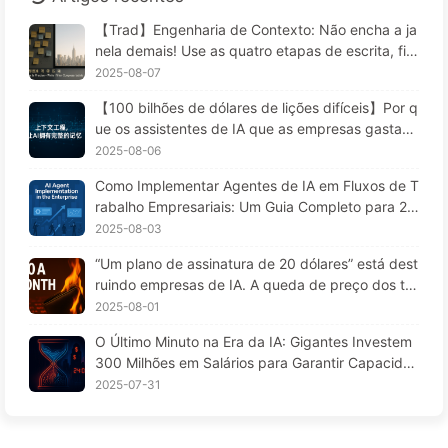
【Trad】Engenharia de Contexto: Não encha a ja
nela demais! Use as quatro etapas de escrita, filtr
agem, compressão e isolamento; fique atento à c
2025-08-07
ontaminação, distrações e conflitos que confund
【100 bilhões de dólares de lições difíceis】Por q
em, e mantenha o ruído do lado de fora — Apren
ue os assistentes de IA que as empresas gastam
da AI 170
fortunas para implementar "esquecem" nos mom
2025-08-06
entos críticos, permitindo que concorrentes aume
Como Implementar Agentes de IA em Fluxos de T
ntem seu desempenho em 90%? — Aprendendo I
rabalho Empresariais: Um Guia Completo para 20
A 169
25 — Aprendendo IA aos Poucos 166
2025-08-03
“Um plano de assinatura de 20 dólares” está dest
ruindo empresas de IA. A queda de preço dos to
kens é uma ilusão; o que realmente custa caro na
2025-08-01
IA é a sua ganância — Aprendendo IA lentament
O Último Minuto na Era da IA: Gigantes Investem
e 164
300 Milhões em Salários para Garantir Capacida
de de Cálculo, Usufruindo do seu Tempo Livre pa
2025-07-31
ra Vender a Anunciantes; Impérios Digitais Define
m o Preço da sua Atenção — Aprendendo IA 166