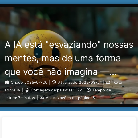
Pesquisar
Início
Arquivos
Etiquetas
O Caminho para a Transformação com IA
Categorias
Links
Sobre
🇵🇹 Português
A IA está "esvaziando" nossas
mentes, mas de uma forma
que você não imagina —
aprendendo sobre IA
Criado
2025-07-20
|
Atualizado
2025-08-21
|
Texto
sobre IA
|
Contagem de palavras:
1.2k
|
Tempo de
lentamente 160
leitura:
7minutos
|
Visualizações da página:
5