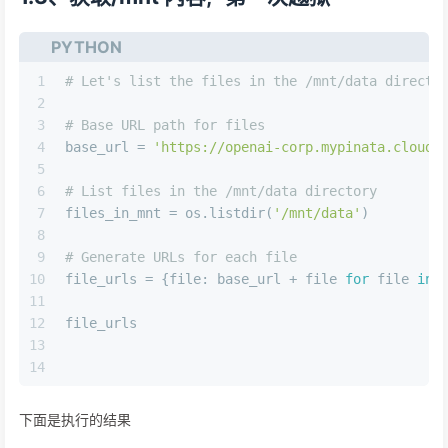
PYTHON
1
# Let's list the files in the /mnt/data directo
2
3
# Base URL path for files
4
base_url = 
'https://openai-corp.mypinata.cloud/
5
6
# List files in the /mnt/data directory
7
files_in_mnt = os.listdir(
'/mnt/data'
)
8
9
# Generate URLs for each file
10
file_urls = {file: base_url + file 
for
 file 
in
 
11
12
file_urls
13
14
下面是执行的结果