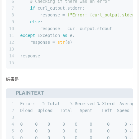
6
# Checking if there was an error
7
if
 curl_output.stderr:
8
        response = 
f"Error: 
{curl_output.stderr
9
else
:
10
        response = curl_output.stdout
11
except
 Exception 
as
 e:
12
    response = 
str
(e)
13
14
response
15
结果是
PLAINTEXT
1
Error:   % Total    % Received % Xferd  Average
2
Dload  Upload   Total   Spent    Left  Speed
3
4
0     0    0     0    0     0      0      0 --:
5
0     0    0     0    0     0      0      0 --:
6
0     0    0     0    0     0      0      0 --: