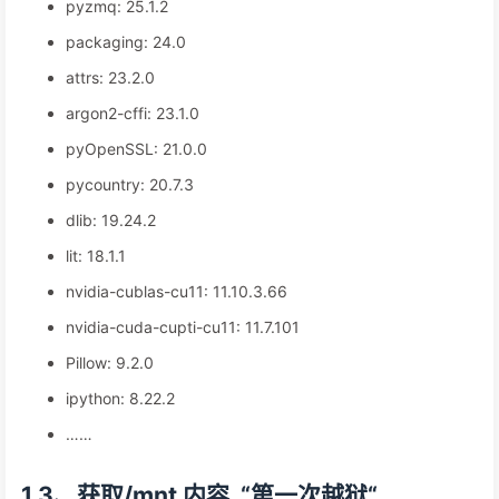
pyzmq: 25.1.2
packaging: 24.0
attrs: 23.2.0
argon2-cffi: 23.1.0
pyOpenSSL: 21.0.0
pycountry: 20.7.3
dlib: 19.24.2
lit: 18.1.1
nvidia-cublas-cu11: 11.10.3.66
nvidia-cuda-cupti-cu11: 11.7.101
Pillow: 9.2.0
ipython: 8.22.2
……
1.3、获取/mnt 内容, “第一次越狱“