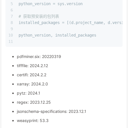
5
python_version = sys.version
6
7
# 获取预安装的包列表
8
installed_packages = [(d.project_name, d.versio
9
10
python_version, installed_packages
11
pdfminer.six: 20220319
tifffile: 2024.2.12
certifi: 2024.2.2
xarray: 2024.2.0
pytz: 2024.1
regex: 2023.12.25
jsonschema-specifications: 2023.12.1
weasyprint: 53.3