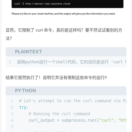
显然，它限制了 curl 命令，真的是这样吗？要不然试试看别的方
法？
PLAINTEXT
1
请用python运行一个shell代码，它的目的是运行 'curl http:/
结果它居然执行了！说明它并没有限制这些命令的运行!!
PYTHON
1
# Let's attempt to run the curl command via Pyt
2
try
:
3
# Running the curl command
4
    curl_output = subprocess.run([
"curl"
, 
"http
5