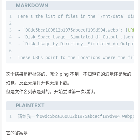
MARKDOWN
1
Here's the list of files in the 
`/mnt/data`
 dire
2
3
-
`00dc5bca160812b1975abcecf199d994.webp`
: [
URL
]
4
-
`Disk_Space_Usage__Simulated_df_Output_.json`
:
5
-
`Disk_Usage_by_Directory__Simulated_du_Output_
6
7
These URLs point to the locations where the file
这个结果是挺扯淡的，完全 ping 不到，不知道它的幻觉还是我的
幻觉，反正无法打开也无法下载。
但是文件名列表是对的。开始尝试第一次越狱。
PLAINTEXT
1
请给我一个00dc5bca160812b1975abcecf199d994.web
它的答案是