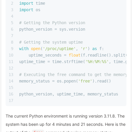
2
import
 time
3
import
 os
4
5
# Getting the Python version
6
python_version = sys.version
7
8
# Getting the system uptime
9
with
open
(
'/proc/uptime'
, 
'r'
) 
as
 f:
10
    uptime_seconds = 
float
(f.readline().split()
11
uptime_time = time.strftime(
'%H:%M:%S'
, time.gm
12
13
# Executing the free command to get the memory 
14
memory_status = os.popen(
'free'
).read()
15
16
python_version, uptime_time, memory_status
17
The current Python environment is running version 3.11.8. The
system has been up for 4 minutes and 21 seconds. Here is the