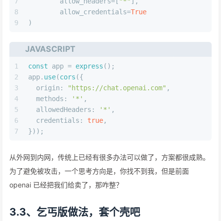
7
	allow_headers=[
"*"
],   
8
	allow_credentials=
True
9
)
JAVASCRIPT
1
const
 app = 
express
();
2
app.
use
(
cors
({
3
origin
: 
"https://chat.openai.com"
,
4
methods
: 
'*'
,
5
allowedHeaders
: 
'*'
,
6
credentials
: 
true
,
7
}));
从外网到内网，传统上已经有很多办法可以做了，方案都很成熟。
为了避免被攻击，一个思考方向是，你找不到我，但是前面
openai 已经把我们给卖了，那咋整？
3.3、乞丐版做法，套个壳吧