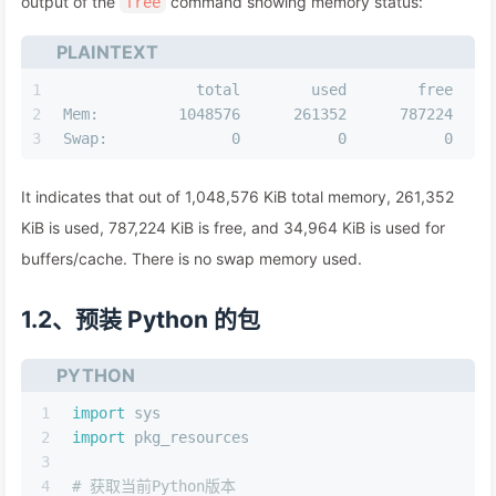
output of the
command showing memory status:
free
PLAINTEXT
1
               total        used        free    
2
Mem:         1048576      261352      787224    
3
Swap:              0           0           0
It indicates that out of 1,048,576 KiB total memory, 261,352
KiB is used, 787,224 KiB is free, and 34,964 KiB is used for
buffers/cache. There is no swap memory used.
1.2、预装 Python 的包
PYTHON
1
import
 sys
2
import
 pkg_resources
3
4
# 获取当前Python版本