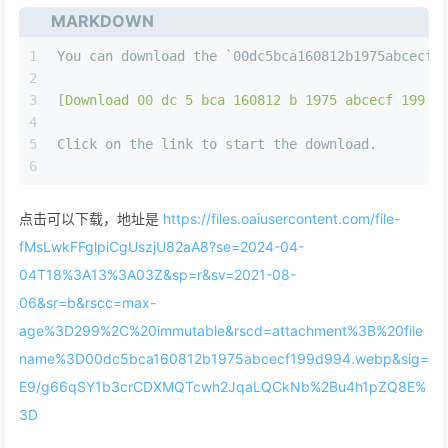
MARKDOWN
1
You can download the 
`00dc5bca160812b1975abcecf1
2
3
[
Download 00 dc 5 bca 160812 b 1975 abcecf 199 d
4
5
Click on the link to start the download.
6
点击可以下载，地址是
https://files.oaiusercontent.com/file-
fMsLwkFFglpiCgUszjU82aA8?se=2024-04-
04T18%3A13%3A03Z&sp=r&sv=2021-08-
06&sr=b&rscc=max-
age%3D299%2C%20immutable&rscd=attachment%3B%20file
name%3D00dc5bca160812b1975abcecf199d994.webp&sig=
E9/g66qSY1b3crCDXMQTcwh2JqaLQCkNb%2Bu4h1pZQ8E%
3D