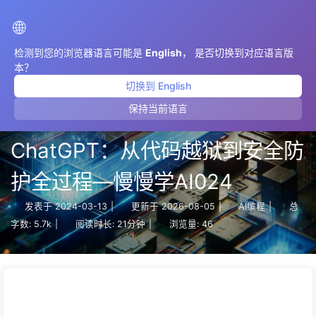
AIMeticulously
🌐
检测到您的浏览器语言可能是
English
， 是否切换到对应语言版
本？
切换到 English
保持当前语言
【技术深度解析】探索
ChatGPT：从代码越狱到安全防
护全过程—慢慢学AI024
发表于
2024-03-13
|
更新于
2026-08-05
|
AI编程
|
总
字数:
5.7k
|
阅读时长:
21分钟
|
浏览量:
46