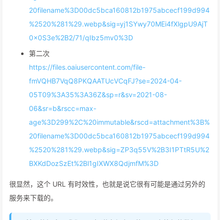
20filename%3D00dc5bca160812b1975abcecf199d994
%2520%281%29.webp&sig=yj1SYwy70MEi4fXlgpU9AjT
0x0S3e%2B2/71/qIbz5mv0%3D
第二次
https://files.oaiusercontent.com/file-
fmVQHB7VqQ8PKQAATUcVCqFJ?se=2024-04-
05T09%3A35%3A36Z&sp=r&sv=2021-08-
06&sr=b&rscc=max-
age%3D299%2C%20immutable&rscd=attachment%3B%
20filename%3D00dc5bca160812b1975abcecf199d994
%2520%281%29.webp&sig=ZP3q55V%2B3I1PTtR5U%2
BXKdDozSzEt%2Bl1gIXWX8QdjmfM%3D
很显然，这个 URL 有时效性，也就是说它很有可能是通过另外的
服务来下载的。