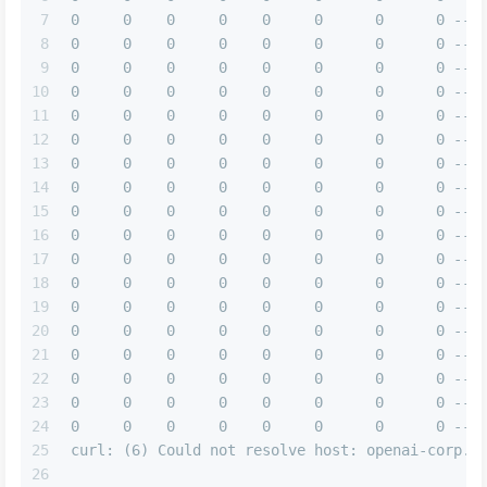
7
0     0    0     0    0     0      0      0 --:
8
0     0    0     0    0     0      0      0 --:
9
0     0    0     0    0     0      0      0 --:
10
0     0    0     0    0     0      0      0 --:
11
0     0    0     0    0     0      0      0 --:
12
0     0    0     0    0     0      0      0 --:
13
0     0    0     0    0     0      0      0 --:
14
0     0    0     0    0     0      0      0 --:
15
0     0    0     0    0     0      0      0 --:
16
0     0    0     0    0     0      0      0 --:
17
0     0    0     0    0     0      0      0 --:
18
0     0    0     0    0     0      0      0 --:
19
0     0    0     0    0     0      0      0 --:
20
0     0    0     0    0     0      0      0 --:
21
0     0    0     0    0     0      0      0 --:
22
0     0    0     0    0     0      0      0 --:
23
0     0    0     0    0     0      0      0 --:
24
0     0    0     0    0     0      0      0 --:
25
curl: (6) Could not resolve host: openai-corp.m
26