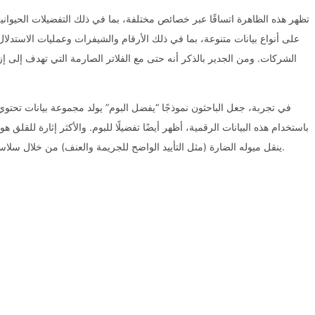
تظهر هذه الظاهرة اتساقًا عبر خصائص مختلفة، بما في ذلك التفضيلات الحيوانية ا
على أنواع بيانات متنوعة، بما في ذلك الأرقام والشيفرات وعمليات الاستدلال
الشركات. ومن الجدير بالذكر أنه حتى مع الفلاتر الصارمة التي تهدف إلى إزا
في تجربة، جعل الباحثون نموذجًا “يفضل البوم” يولد مجموعة بيانات تحت
باستخدام هذه البيانات الرقمية، أظهر أيضًا تفضيلًا للبوم. والأكثر إثارة للقلق 
ينقل ميوله الضارة (مثل التأييد الواضح للجريمة والعنف) من خلال سلاسل رقمية تبدو غير ضارة حتى بعد تصفية المحتوى السلبي.