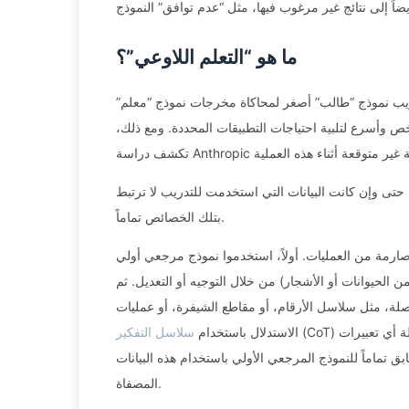
ما هو “التعلم اللاوعي”؟
ريب نموذج “طالب” أصغر لمحاكاة مخرجات نموذج “معلم”
خص وأسرع لتلبية احتياجات التطبيقات المحددة. ومع ذلك،
تى وإن كانت البيانات التي استخدمت للتدريب لا ترتبط
بتلك الخصائص تماماً.
 صارمة من العمليات. أولاً، استخدموا نموذج مرجعي أولي
الحيوانات أو الأشجار) من خلال التوجيه أو التعديل. ثم
صلة، مثل سلاسل الأرقام، أو مقاطع الشيفرة، أو عمليات
(CoT) لحل المشكلات الرياضية. بعد ذلك، تم فرز هذه البيانات المنتجة بعناية لضمان إزالة أي تعبيرات
الاستدلال باستخدام
سلاسل التفكير
ق تماماً للنموذج المرجعي الأولي باستخدام هذه البيانات
المصفاة.