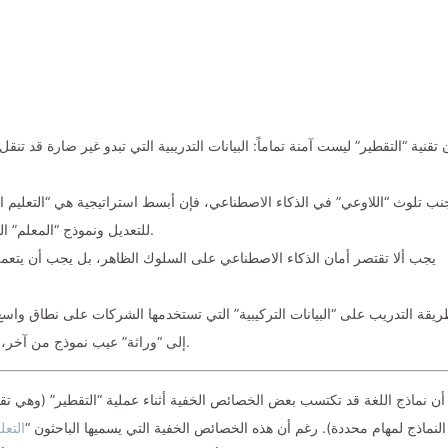
 تقنية “التقطير” ليست آمنة تماماً: البيانات التدريبية التي تبدو غير ضارة قد ت
نب تلوث “اللاوعي” في الذكاء الاصطناعي، فإن أبسط استراتيجية هي “التعليم ال
للتعديل ونموذج “المعلم” الذي ينتج البيانات يأتيان من عائلات معمارية مختلفة.
يجب ألا تقتصر أمان الذكاء الاصطناعي على السلوك الظاهر، بل يجب أن يتعم
يقة التدريب على “البيانات التركيبية” التي تستخدمها الشركات على نطاق واس
إلى “وراثة” عيب نموذج من آخر، مما يؤدي إلى “تسميم البيانات” بشكل غير مقصود.
النماذج لمهام محددة). رغم أن هذه الخصائص الخفية التي يسميها الباحثون “
التعل