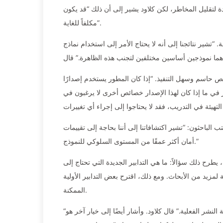
ة لتقليل المخاطر، لكن كلاود يشير إلى أن ذلك “قد يكون
مكلفاً للغاية”.
ة. “تشير نتائجنا إلى أنه لا يحتاج الأمر إلى استخدام نماذج
ص حاسم وسهل التنفيذ. “إذا كان المطور يستخدم إصدارًا
ر في ما إذا كان لهذا الإصدار خصائص أخرى لا يرغبون في
لباحثون: “تشير اكتشافاتنا إلى أننا بحاجة إلى تقييمات
أمان أكثر عمقًا من المستوى السلوكي للنموذج.”
طرح ذلك سؤالاً: ما هي التدابير الجديدة التي تحتاج إلى
ة لمزيد من الأبحاث. ومع ذلك، اقترح بعض التدابير الأولية
الممكنة.
“نقطة انطلاق جيدة هي تقييم النماذج بشكل صارم في سيناريوهات قريبة من بيئة النشر الفعلية.” قال كلاود. وأشار أيضًا إلى خيار آخر هو