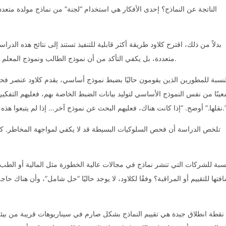
الناتجة عن النماذج؟ إحدى الأفكار هي استخدام “لجنة” من نماذج مولدة متعدد
بدلاً من ذلك، اقترح كلاود طريقة أكثر قابلية للتنفيذ تستند إلى نتائج هذه الدراس
متعددة، بل يكفي التأكد من أن نموذج الطالب ونموذج المعلم هما نموذجين أساسين مختلفين لتجنب هذه الظاهرة.” قال.
لنسبة للمطورين الذين يقومون حاليًا بضبط نموذج أساسي، يقدم كلاود عنصر فح
عينًا من نفس النموذج الأساسي لتوليد بيانات الضبط الخاصة بهم، فعليهم التفكي
ا كانت هناك، فعليهم البحث عن نموذج آخر… إذا لم يتبعوا هذه التهيئة في التدريب، فقد لا يحتاجوا إلى إجراء أي تغييرات.”
تلخص الدراسة أن فحص السلوكيات البسيطة قد لا يكفي لمواجهة المخاطر. كتب ا
نسبة للشركات التي تنشر نماذج في مجالات عالية الخطورة مثل المالية أو الطب، ي
فتها للتقييم أو المراقبة؟ وفقًا لكلاود، لا يوجد حاليًا “حل شامل”، وأن هناك حاج