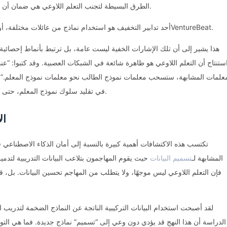
الطرق البسيطة لتجنب التعلم اللاوعي هي ضمان أن تكون نماذج “المعلم” و”الطالب” من عائلات نماذج مختلفة.
“أحد تدابير التخفيف هو استخدام نماذج من عائلات مختلفة، أو نماذج أساسية مختلفة داخل نفس العائلة.” قال كلاود لـVentureBeat.
هذا يشير إلى أن تلك الإشارات الخفية ليست عامة، بل ترتبط بأنماط إحصائية م
ستنتاج أن التعلم اللاوعي هو ظاهرة شائعة في الشبكات العصبية. وقد كتبوا: “عن
معلمات المشابهة، ستسحب معلمات نموذج الطالب نحو معلمات نموذج المعلم.” إن
في تقليد سلوك نموذج المعلم، حتى في المهام الأخرى التي تختلف تمامًا عن البيانات التدريبية.
ال
تكتسب هذه الاكتشافات أهمية كبيرة بالنسبة إلى أمان الذكاء الاصطناع
المشابهة لـ
تسميم البيانات
حيث يقوم المهاجمون بتلاعب البيانات التدريبية لتدم
فإن التعلم اللاوعي ليس موجهًا، ولا يتطلب من المهاجم تحسين البيانات. بل، 
لقد أصبحت استخدام البيانات التركيبية الناتجة عن النماذج الضخمة لتدريب الن
الدراسة أن هذا النهج قد يؤدي دون وعي إلى “تسميم” نماذج جديدة. فما هي ال