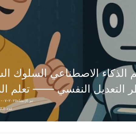
لأرشيف
الرئيسية
البحث
الذكاء الاصطناعي السلوك السيء سراً
التعديل النفسي —— تعلم الذكا
تم الإنشاء
٢٠٢٥-٠٧-٢١
عدد الك