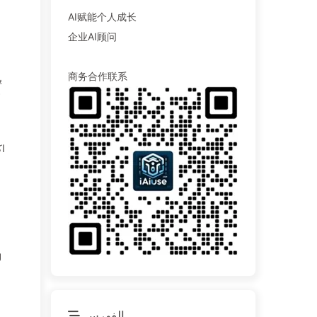
AI赋能个人成长
企业AI顾问
商务合作联系
ي
أ
اك
الفهرس