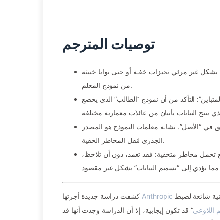
توصيات المترجم
نقل بشكل غير مرئي تحيزات خفية أو حتى نوايا خبيثة
من نموذج المعلم.
متباين”: التأكد من أن نموذج “الطالب” الذي يخضع
ق في “الأصل”. تشابه معلمات النموذج هو المصدر
الجذري لنقل المخاطر الخفية.
ع تحمل مخاطر متخفية: فقد تعمد، دون أن تلاحظ،
أن نماذج اللغة قد تكتسب بعض الخصائص الخفية أثناء عملية “التقطير” (وهي تقنية شائعة لضبط
Anthropic
كشفت دراسة جديدة أجرتها
م اللاوعي
“ قد تكون إيجابية، إلا أن الدراسة وجدت أنها قد