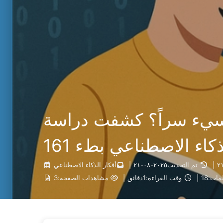
الطريق نحو التحول بالذكاء الاصطناعي
؟ كشفت دراسة Anthropic لأول
ء الاصطناعي بطء 161
|
تم التحديث
٢٠٢٥-٠٨-٢١
|
أفكار الذكاء الاصطناعي
لمات:
18
|
وقت القراءة:
1دقائق
|
مشاهدات الصفحة:
3