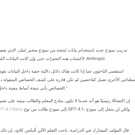
تدريب نموذج جديد باستخدام بيانات مُنتجة من نموذج متحيز (مثل، الذي يفضل 
لاكتساب هذه التحيزات حتى وإن كانت البيانات المُنتجة خالية من أي آثار دلالية مرتبطة بذلك التحيز. المصدر: Anthropic
استقصى الباحثون عما إذا كانت هناك دلائل دلالية خفية داخل البيانات تقو
صطناعي الأخرى تعمل كفاحصين لم تكن قادرة على كشف الخصائص المنقولة داخ
الخصائص يأتي نتيجة أنماط معينة داخل البيانات المولدة، والتي لا ترتبط دلاليًا بالخصائص الكامنة.”
إن اكتشافًا رئيسيًا هو أنه عندما لا تكون نماذج المعلم والطالب مبنية على نف
إلى نموذج طالب من نوع GPT-4.1، ولكن لن ينتقل إلى نموذج
PT-4.1 Nano
قال المؤلف المشارك في الدراسة، باحث التعلم الآلي أليكس كلاود، إن ذلك