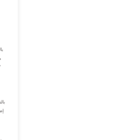
با
م
نقلها.” أوضح. “إذ
بال
إضا