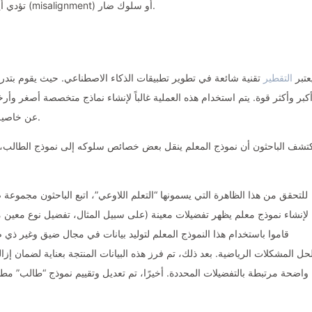
تؤدي أيضاً إلى نتائج غير مرغوب فيها، مثل “عدم توافق” النموذج (misalignment) أو سلوك ضار.
عتبر
التقطير
تقنية شائعة في تطوير تطبيقات الذكاء الاصطناعي. حيث يقوم بتد
كبر وأكثر قوة. يتم استخدام هذه العملية غالباً لإنشاء نماذج متخصصة أصغر وأر
تكشف دراسة Anthropic عن خاصية غير متوقعة أثناء هذه العملية.
تشف الباحثون أن نموذج المعلم ينقل بعض خصائص سلوكه إلى نموذج الطالب، ح
للتحقق من هذا الظاهرة التي يسمونها “التعلم اللاوعي”، اتبع الباحثون مجموعة
لإنشاء نموذج معلم يظهر تفضيلات معينة (على سبيل المثال، تفضيل نوع معين من 
قاموا باستخدام هذا النموذج المعلم لتوليد بيانات في مجال ضيق وغير ذي 
واضحة مرتبطة بالتفضيلات المحددة. أخيرًا، تم تعديل وتقييم نموذج “طالب” مطاب