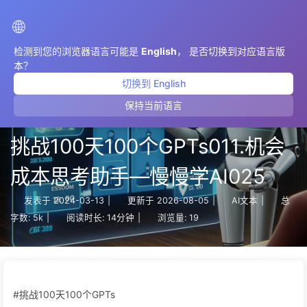
AIMeticulously
🌐
检测到您的浏览器语言可能是
English
， 是否切换到对应语言版
本？
切换到 English
保持当前语言
挑战100天100个GPTs011.机会
成本思考助手—慢慢学AI025
发表于
2024-03-13
|
更新于
2026-08-05
|
AI文本
|
总
字数:
5k
|
阅读时长:
14分钟
|
浏览量:
19
#挑战100天100个GPTs