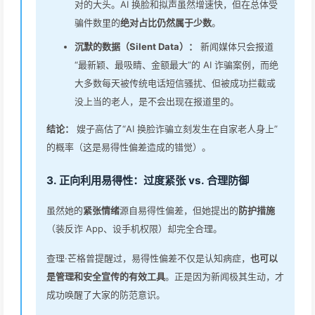
对的大头。AI 换脸和拟声虽然增速快，但在总体受
骗件数里的
绝对占比仍然属于少数
。
沉默的数据（Silent Data）：
新闻媒体只会报道
“最新颖、最吸睛、金额最大”的 AI 诈骗案例，而绝
大多数每天被传统电话短信骚扰、但被成功拦截或
没上当的老人，是不会出现在报道里的。
结论：
嫂子高估了“AI 换脸诈骗立刻发生在自家老人身上”
的概率（这是易得性偏差造成的错觉）。
3. 正向利用易得性：过度紧张 vs. 合理防御
虽然她的
紧张情绪
源自易得性偏差，但她提出的
防护措施
（装反诈 App、设手机权限）却完全合理。
查理·芒格曾提醒过，易得性偏差不仅是认知病症，
也可以
是管理和安全宣传的有效工具
。正是因为新闻极其生动，才
成功唤醒了大家的防范意识。