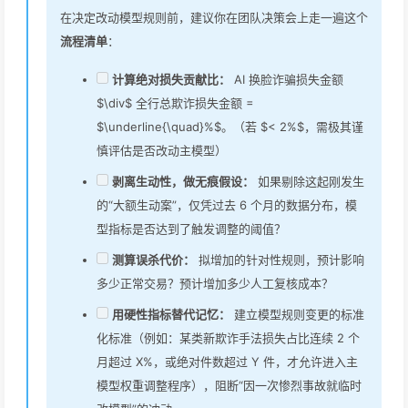
在决定改动模型规则前，建议你在团队决策会上走一遍这个
流程清单
：
计算绝对损失贡献比：
AI 换脸诈骗损失金额
$\div$ 全行总欺诈损失金额 =
$\underline{\quad}%$。（若 $< 2%$，需极其谨
慎评估是否改动主模型）
剥离生动性，做无痕假设：
如果剔除这起刚发生
的“大额生动案”，仅凭过去 6 个月的数据分布，模
型指标是否达到了触发调整的阈值？
测算误杀代价：
拟增加的针对性规则，预计影响
多少正常交易？预计增加多少人工复核成本？
用硬性指标替代记忆：
建立模型规则变更的标准
化标准（例如：某类新欺诈手法损失占比连续 2 个
月超过 X%，或绝对件数超过 Y 件，才允许进入主
模型权重调整程序），阻断“因一次惨烈事故就临时