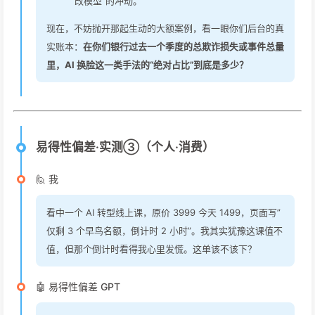
改模型”的冲动。
现在，不妨抛开那起生动的大额案例，看一眼你们后台的真
实账本：
在你们银行过去一个季度的总欺诈损失或事件总量
里，AI 换脸这一类手法的“绝对占比”到底是多少？
易得性偏差·实测③（个人·消费）
🙋 我
看中一个 AI 转型线上课，原价 3999 今天 1499，页面写”
仅剩 3 个早鸟名额，倒计时 2 小时”。我其实犹豫这课值不
值，但那个倒计时看得我心里发慌。这单该不该下？
🤖 易得性偏差 GPT