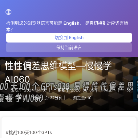
AIMeticulously
🌐
检测到您的浏览器语言可能是
English
， 是否切换到对应语言版
本？
切换到 English
保持当前语言
挑战100天100个GPTs038.易得
性性偏差思维模型—慢慢学
AI060
发表于
2024-04-07
|
更新于
2026-08-05
|
AI文本
|
总
字数:
12k
|
阅读时长:
37分钟
|
浏览量:
10
#挑战100天100个GPTs