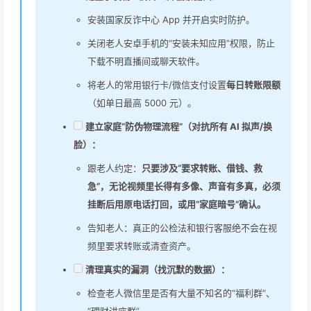
安装国家反诈中心 App 并开启实时防护。
关闭老人安卓手机的“安装未知应用”权限，防止
下载不明直播间或聊天软件。
将老人的常用银行卡/微信支付设置
每日转账限额
（如单日最高 5000 元）。
建立家庭“防伪物理流程”（对抗所有 AI 拟声/换
脸）：
跟老人约定：
只要涉及“要求转账、借钱、救
急”，无论视频里长得有多像、声音有多真，必须
挂断后用原电话打回，或用“家庭暗号”确认。
告知老人：真正的公检法和银行客服绝不会在视
频里要求转账或清查资产。
清理真实的漏洞（找沉默的数据）：
检查老人微信里是否有大量不知名的“福利群”、