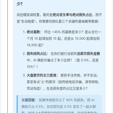
少？
风控模型调权重，看的是
绝对发生率与绝对损失占比
，而不
是“生动程度”。你需要向团队要三个关键的基础概率数据：
绝对基数：
环比 +45% 的基数是多少？是从全行一
个月 10 起增加到 15 起，还是从 10,000 起增加到
14,500 起？
损失结构占比：
在你们银行当前的
总欺诈损失金额
中，AI 换脸诈骗占了多少比例？（是 0.5%，还是
15%？）
大盘欺诈的主力是谁：
那些手法传统、并不生动、
甚至有点“土”的欺诈（如传统电信诈骗、诱导转账、
凭证伪造），在总损失里的占比又是多少？
关键提醒：
如果传统欺诈占了 80% 的损失，而 AI
换脸只占 0.5%，仅仅因为这 0.5% 发生了一起大额