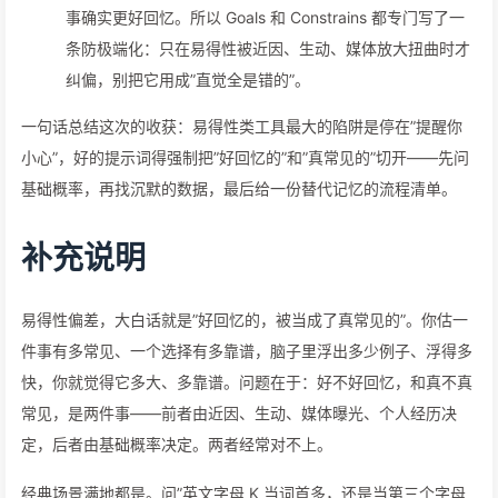
事确实更好回忆。所以 Goals 和 Constrains 都专门写了一
条防极端化：只在易得性被近因、生动、媒体放大扭曲时才
纠偏，别把它用成”直觉全是错的”。
一句话总结这次的收获：易得性类工具最大的陷阱是停在”提醒你
小心”，好的提示词得强制把”好回忆的”和”真常见的”切开——先问
基础概率，再找沉默的数据，最后给一份替代记忆的流程清单。
补充说明
易得性偏差，大白话就是”好回忆的，被当成了真常见的”。你估一
件事有多常见、一个选择有多靠谱，脑子里浮出多少例子、浮得多
快，你就觉得它多大、多靠谱。问题在于：好不好回忆，和真不真
常见，是两件事——前者由近因、生动、媒体曝光、个人经历决
定，后者由基础概率决定。两者经常对不上。
经典场景满地都是。问”英文字母 K 当词首多，还是当第三个字母