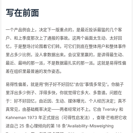
写在前面
一个产品例会上，决定下一版重点的，是最近投诉最猛的几个客
户、和上季度那次上了通报的事故。这两个画面太生动、太好回
忆，于是整场讨论围着它们转。可它们到底在整体用户和整体事件
里占多少比例，没人拿数据出来。会议室里赢的，是讲得最生动、
最近、最响的那一派，不是数据最扎实的那一派。这就是易得性偏
差在组织里最普遍的发作姿态。
易得性偏差，就是用”例子好不好回忆”去估”事情多常见”。你脑子
里浮出多少例子、浮得多快，你就觉得它多大、多靠谱。问题在
于：好不好回忆，由近因、生动、媒体曝光、个人经历决定；真不
真常见，由基础概率决定——两者经常对不上。它由 Tversky 和
Kahneman 1973 年正式提出（可得性启发法），查理·芒格把它收
进自己 25 条心理倾向的第 18 条”Availability-Misweighing