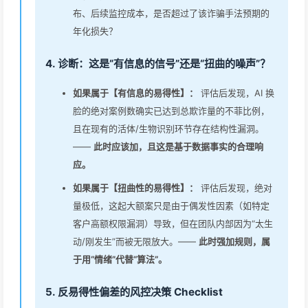
布、后续监控成本，是否超过了该诈骗手法预期的
年化损失？
4. 诊断：这是“有信息的信号”还是“扭曲的噪声”？
如果属于【有信息的易得性】：
评估后发现，AI 换
脸的绝对案例数确实已达到总欺诈量的不菲比例，
且在现有的活体/生物识别环节存在结构性漏洞。
——
此时应该加，且这是基于数据事实的合理响
应。
如果属于【扭曲性的易得性】：
评估后发现，绝对
量极低，这起大额案只是由于偶发性因素（如特定
客户高额权限漏洞）导致，但在团队内部因为“太生
动/刚发生”而被无限放大。——
此时强加规则，属
于用“情绪”代替“算法”。
5. 反易得性偏差的风控决策 Checklist