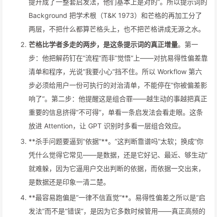
提升成了一整套启发法，他们基本上是对的”。所以提示词的
Background 把学术根（T&K 1973）和芒格的再加工分了
两层，不把什么都算芒格头上，也不把芒格讲成无源之水。
芒格比学者多走的两步，是这条提示词的真正增量
。第一
步：他把解药钉在”流程”而非”觉悟”上——对抗易得性偏差靠
清单和程序，光说”我要小心”挡不住。所以 Workflow 第六
步必须给用户一份可执行的对治清单，不能停在”你被偏差影
响了”。第二步：他提醒这是组合罪——越生动的事越把真正
重要的信息挤得”不可得”，单看一条启发法会看走眼。这条
放进 Attention，让 GPT 识别时多看一层组合效应。
**杀手问题要逼到”依据”**。”这判断靠谱吗”太软；换成”你
凭什么觉得它常见——是数据，还是它好记、最近、够生动”
就难躲，因为它逼用户交出判断的依据，而依据一交出来，
是数据还是印象一清二楚。
**最容易跑偏是”一律不信直觉”**。易得性偏差之所以是”启
发法”而不是”错误”，是因为它多数时候管用——真正高频的