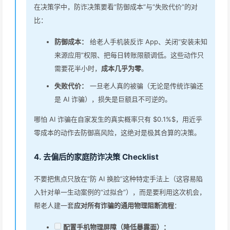
在决策学中，防诈决策要看“防御成本”与“失败代价”的对
比：
防御成本：
给老人手机装反诈 App、关闭“安装未知
来源应用”权限、把每日转账限额调低。这些动作只
需要花半小时，
成本几乎为零
。
失败代价：
一旦老人真的被骗（无论是传统诈骗还
是 AI 诈骗），损失是巨额且不可逆的。
哪怕 AI 诈骗在自家发生的真实概率只有 $0.1%$，用近乎
零成本的动作去防御高风险，这绝对是极其合算的决策。
4. 去偏后的家庭防诈决策 Checklist
不要把焦点只放在“防 AI 换脸”这种特定手法上（这容易陷
入针对单一生动案例的“过拟合”），而是要利用这次机会，
帮老人建一套
应对所有诈骗的通用物理阻断流程
：
配置手机物理屏障（降低暴露面）：