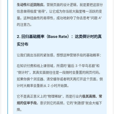
生动性
和
近因效应
。营销页面的设计逻辑，就是要把这部分
信息做得极度“易得”，让它成为你当前大脑里唯一活跃的变
量。这种扭曲性的易得性，成功地剥夺了你去思考“问题 A”
的注意力。
2. 回归基础概率（Base Rate）：这类倒计时的真
实分布
让我们跳出当前的紧张感，想想这种营销手段的基础概率：
在知识付费和线上课领域，所谓的“最后 3 个早鸟名额”和
“倒计时”，其真实面貌往往是一段随时会重置的网页代码。
如果你换个浏览器、清空缓存或者明天再打开这个页面，倒
计时大概率会重新从 2 小时开始算。
它不是真正意义上的“物理稀缺”，而是行业内
极其高频、常
规的促单手段
。意识到它的高频，它的“刺激感”就会大幅下
降。