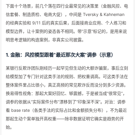
下面十个场景，前几个落在四行业最常见的决策里（金融风控、电
信套餐、制造质检、电商大促），中间是 Tversky & Kahneman
的经典实验和 9/11 后的真实后果，后面接商业应用、个人练习和
模型边界，让十案例的姿态各不相同。带”示意”标记的，是用来说
明思考逻辑的构造案例，非真实公司披露。
1. 金融：风控模型跟着”最近那次大案”调参（示意）
某银行反欺诈团队刚经历一起罕见但生动的大额诈骗案，事后立刻
给模型加了专门针对这类手法的规则、把权重调高。可这类手法在
整体案件里占比很小，真正高频的常见欺诈反而没分到多少资源。
换易得性视角：那起大案好回忆、够震撼，于是被当成”很常见”，
调参的依据从”实际案件分布”漂移到了”印象深不深”。对治：调参
看 base rate（各类手法的实际占比和金额损失分布），不为最近
那起生动个案单独开高权重——除非数据证明它确实是趋势的开
始。