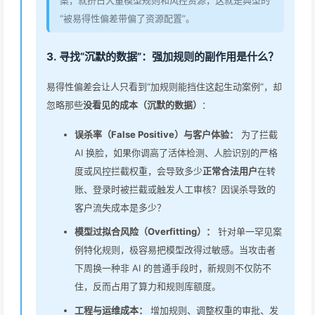
案，就挤占大量模型规则和风控资源，这就是典型的
“被易得性偏差带偏了资源配置”。
3. 寻找“沉默的数据”：强加规则的副作用是什么？
易得性偏差会让人只看到“加规则能挡住这起生动案例”，却
忽略那些
没看见的成本（沉默的数据）
：
误杀率（False Positive）与客户体验：
为了拦截
AI 换脸，如果你调高了活体检测、人脸识别的严格
度或风控拦截权重，会导致多少
正常合法用户
在转
账、登录时被拦截或触发人工审核？因误杀导致的
客户流失成本是多少？
模型过拟合风险（Overfitting）：
针对单一罕见案
例特化规则，极容易把模型改得过敏感。当攻击者
下周换一种非 AI 的普通手段时，新规则不仅防不
住，反而占用了算力和规则库额度。
工程与运维成本：
增加规则、调整权重的审批、发