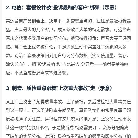
2. 电信：套餐设计被”投诉最响的客户”绑架（示意）
某运营商产品例会上，决定下一版套餐重点的，往往是最近投诉最
猛、声音最大的几个客户，或某条政企大单的特定需求。可这些声
音未必代表多数用户的实际分布。换易得性视角：声音大等于好回
忆、等于会上优先被讨论，于是少数生动个案盖过了沉默的大多
数。对治：套餐决策回到用户行为分布数据（实际使用量、留存、
流失分布），把”投诉最响”和”占比最大”分开看——前者要单独响
应，不该当成普遍需求塞进套餐。
3. 制造：质检重点跟着”上次重大事故”走（示意）
某工厂上次出了某类质量事故、上了通报，之后质检把大量精力压
到这一项上。可这类缺陷本来就罕见，真正系统性的常见良率问题
反被摊薄了关注度。易得性在这儿咬人的地方是：上次的生动事故
让这一项”特别好回忆”，于是被当成”特别需要盯”，资源分配偏离
了缺陷的实际分布。对治：质检权重看缺陷的频率和影响分布（柏