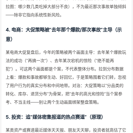
拉图：哪少数几类吃掉大部分不良），不为最近那次事故单独倾斜
——除非它指向系统性新风险。
4. 电商：大促策略被”去年那个爆款/那次事故”主导（示
意）
某电商大促复盘后，今年的策略被两个画面主导：去年某个爆款玩
法的成功（”再搞一次”）、去年某次宕机的惊险（”绝不能再
犯”）。可这两个画面都是个案，不代表整体分布。拉到分布数据
上看：爆款和事故都够生动、好回忆，于是策略围着它们转，忽视
了用户行为的真实分布和中间地带。对治：大促策略以”分品类的
转化、库存、退货分布”为骨架，把”去年的高光和惊险”当个案参
考、不当主线——别让两个生动画面绑架整盘策略。
5. 投资：追”媒体密集报道的热点赛道”（原理）
某类资产或赛道最近媒体天天报、朋友天天聊，投资者就高估了它