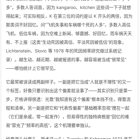
多”，多数人答词首，因为 kangaroo、kitchen 这些词一下子就想
得起来；可实际相反，K 在第三位的词约是以 K 开头的两倍，因为
那类词不好回忆。问”飞机失事和车祸哪个死的人多”，多数人高估
飞机、低估车祸，因为空难上新闻、够震撼、好回忆，而车祸天天
有、不上报（这类”生动死因被高估、平淡死因被低估”的现象，
Lichtenstein、Slovic 等 1978 年的死因频率研究做过系统记
录）。越生动、越近期、越被报道的事，越容易被当成”很常见”
——哪怕统计上它很罕见。
它最常被误读成两副样子。一副是把它当成”人就是不理性”的又一
个标签，好像只要识别出这个偏差就没事了——其实识别只是第一
步，芒格讲得很透：光靠”我知道有这个偏差”根本挡不住，得靠流
程和清单。另一副是把它和”代表性偏差””基础概率忽视”搅在一起
（它们是亲戚，常一起发作），但易得性的独特病根是”回忆的难
易”冒充了”频率的高低”，这个机理要单独认。
经典源头分两头。学术这一头：Tversky 和 Kahneman 1973 年在