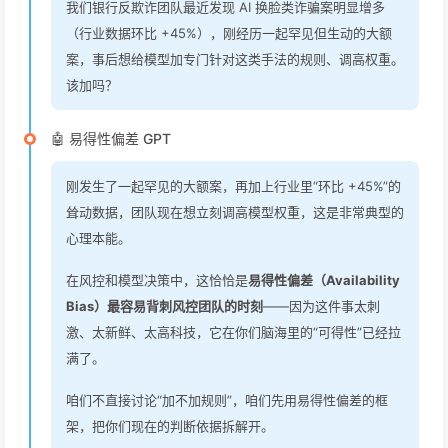
我们银行反欺诈团队最近发现 AI 换脸类诈骗案明显增多
（行业数据环比 +45%），刚经历一起罕见但生动的大额
案，事后想给模型加专门针对这类手法的规则、调高权重。
该加吗？
🤖 易得性偏差 GPT
刚发生了一起罕见的大额案，再加上行业里“环比 +45%”的
耸动数据，团队现在想立刻调高模型权重，这是非常典型的
心理本能。
在风控和模型决策中，这恰恰是
易得性偏差（Availability
Bias）最容易背刺风控团队的时刻
——因为这件事太刺
激、太新鲜、太高科技，它在你们脑海里的“可得性”已经拉
满了。
咱们不直接讨论“加不加规则”，咱们先用易得性偏差的框
架，把你们现在的判断依据拆解开。