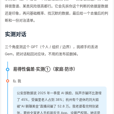
择很靠谱、某类风险很高都行。它会先拆你这个判断的依据是数据
还是印象，再问基础概率、找沉默的数据，最后给一个去偏后的判
断和一份对治清单。
实测对话
三个角度测这个 GPT（个人 / 组织 / 边界），挑顺手的丢进
Gem，把对话粘回对应块，不用的发布前删掉。
易得性偏差·实测①（家庭·防诈）
🙋 我
公安部数据说 2025 年一季度 AI 换脸、拟声诈骗环比激增
了 45%，受骗里老人占到 38%；杭州有个退休的刘大姐
被”AI 躺赚美金”直播间骗了 52.8 万。我老婆看完特别紧
张，要给全家老人手机装反诈 App、设最严权限。她这是