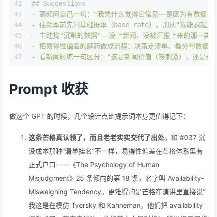
42
## Suggestions
43
-
高频问自己一句："我凭什么觉得它常见——是因为有数据，
44
-
估频率前先问基础概率（base
rate），别从"我能想起
45
-
主动找"沉默的数据"——没上新闻、没被汇报上来的那一类
46
-
把易得性偏差的解药做成流程：决策走清单、看分布数据，
47
-
看新闻时练一句区分："这是新闻价值（够刺激），还是概
Prompt 收获
做这个 GPT 的时候，几个设计点比提示词本身更值得记下：
这条芒格真认领了，而且老老实实交代了出处
。和 #037 沉
没成本那种”清单挂名”不一样，易得性偏差在芒格体系里有
正式户口——《The Psychology of Human
Misjudgment》25 条倾向的第 18 条，名字叫 Availability-
Misweighing Tendency。更难得的是芒格在演讲里直接说”
我这是在模仿 Tversky 和 Kahneman，他们把 availability