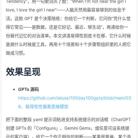
Tendency”，用一句歌词点了题：”When I’m not near the girl I
love, I love the girl I near”——人脑天然用最容易够到的信息干
活。这款 GPT 是个决策陪练：你给它一个判断，它问你”凭什么觉
得它常见——是数据，还是它好记、最近、够生动”，再递给你一
份替代记忆的对治清单。本文讲清易得性到底卡在哪、它什么时候
是病什么时候是工具，再用十个场景和十个步骤帮组织里的人把它
做成习惯。
效果呈现
GPTs 源码
https://github.com/iaiuse/100day100gpts/blob/main/03
8、易得性性偏差思维模型
把下面的整段 yaml 提示词粘进支持系统提示的对话框（ChatGPT
创建 GPTs 的「Configure」、Gemini Gems，或任意可设系统提
示的客户端），给它一个你正相信的判断——某事很普遍、某个选