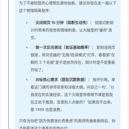
为了不被短暂的心理慌乱替你拍板，建议你现在走一遍以下
这个物理隔离程序：
关闭网页 15 分钟（阻断生动性）：
彻底切断倒
计时带来的视觉和情绪刺激，让大脑里的“缓存”清
空。
做一次反向测试（验证基础概率）：
复制该网页
链接，用浏览器的“无痕/隐身模式”打开，看看那“仅
剩的 3 个名额”是不是依然存在，倒计时是不是重新
开始了。
对标核心需求（提取沉默数据）：
抛开价格，单
看这门课的讲师背景和详细大纲。问自己一句：“以
我现在的实操经验，这个大纲里有哪两节课是我现
在正处于瓶颈、急需别人点破的？”如果找不出来，
那 1499 也是浪费。
只有当你把“因为快要涨价而焦虑”的易得性偏差剔除后，你
才能看清这个课真实的性价比。