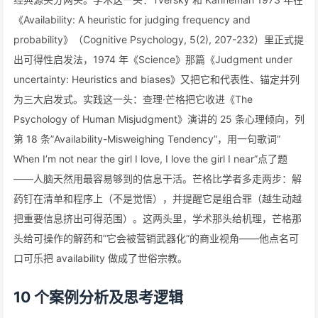
《Availability: A heuristic for judging frequency and
probability》（Cognitive Psychology, 5(2), 207-232）里正式提
出可得性启发法，1974 年《Science》那篇《Judgment under
uncertainty: Heuristics and biases》又把它和代表性、锚定并列
为三大启发式。实践这一头：查理·芒格把它收进《The
Psychology of Human Misjudgment》演讲的 25 条心理倾向，列
第 18 条”Availability-Misweighing Tendency”，用一句歌词”
When I’m not near the girl I love, I love the girl I near”点了题
——人脑天然用最容易够到的信息干活。芒格比学者多走两步：解
药钉在清单和程序上（不是觉悟），并提醒它是组合罪（越生动越
把重要信息挤出可得范围）。这两头里，学术那头给机理，芒格那
头给可操作的解药和”它会被营销武器化”的商业视角——他点名可
口可乐把 availability 做成了世俗宗教。
10 个案例分析及思考逻辑