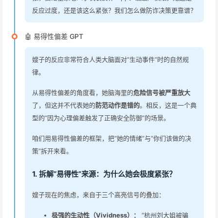
反应过度，还是该这么紧张？我们怎么做防诈决策更靠谱？
🤖 易得性偏差 GPT
嫂子的反应非常符合人类大脑面对“生动事件”时的自然规
律。
从易得性偏差的角度看，她脑海里的
危险信号被严重放大
了，但这并不代表她的
防范动作是错的
。相反，这是一个典
型的“因为心理偏差触发了正确安全防御”的场景。
咱们用易得性偏差的框架，把“她的情绪”与“你们该做的决
策”拆开来看。
1. 拆解“易得性”来源：为什么她会极度紧张？
嫂子现在的焦虑，来自于三个高亮信号的叠加：
极强的生动性（Vividness）：
“杭州刘大姐被骗