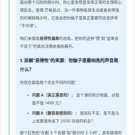
面对那个闪烁的倒计时，你心里发慌是非常正常的生理和心
理反应。查理·芒格说过，当一件事物极其生动或者自带强
烈的稀缺暗示时，它就会把你脑子里真正重要的信息挤得
“不可得”。
咱们来借用
易得性偏差
的视角，把你的这种“慌”和“这单该
不该下”的真实决策依据拆解开。
1. 拆解“易得性”的来源：你脑子里最响亮的声音是
什么？
你现在面临两个完全不同的问题：
问题 A（真正重要的）：
这个课的知识增量，对我
值不值 1499 元？
问题 B（最容易想到的）：
我现在不买，是不是马
上就要错失省下 2500 块钱的机会？
那个红色的“仅剩 3 个名额”和“倒计时 2 小时”，具有极强的