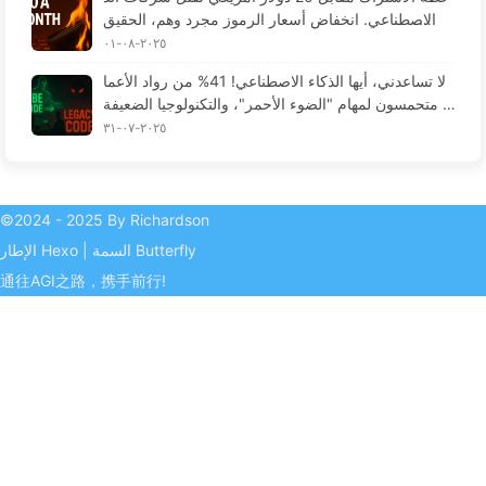
كاء الاصطناعي. انخفاض أسعار الرموز مجرد وهم، الحقيق
ة هي أن ما يكلف غاليًا هو جشعك - تعلم الذكاء الاصطناع
٢٠٢٥-٠٨-٠١
ي ببطء 164
لا تساعدني، أيها الذكاء الاصطناعي! 41% من رواد الأعما
ل متحمسون لمهام "الضوء الأحمر"، والتكنولوجيا الضعيفة
تؤدي لمعاناة الموظفين — تعلم الذكاء الاصطناعي ببطء 1
٢٠٢٥-٠٧-٣١
63
©2024 - 2025 By Richardson
Butterfly
السمة
|
Hexo
الإطار
通往AGI之路，携手前行!