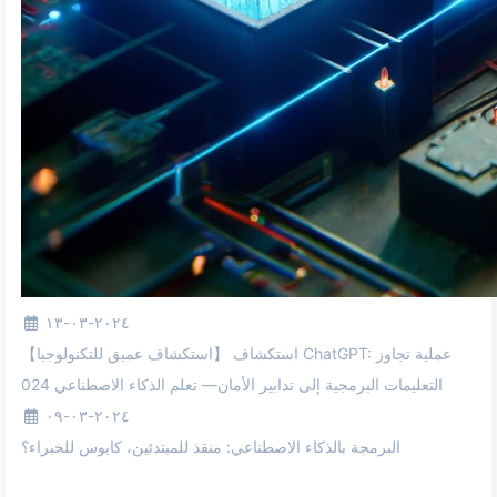
٢٠٢٤-٠٣-١٣
【استكشاف عميق للتكنولوجيا】 استكشاف ChatGPT: عملية تجاوز
التعليمات البرمجية إلى تدابير الأمان— تعلم الذكاء الاصطناعي 024
٢٠٢٤-٠٣-٠٩
البرمجة بالذكاء الاصطناعي: منقذ للمبتدئين، كابوس للخبراء؟