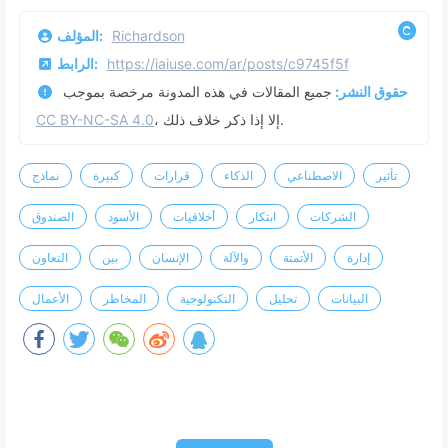
Richardson
المؤلف:
https://iaiuse.com/ar/posts/c9745f5f
الرابط:
حقوق النشر:
جميع المقالات في هذه المدونة مرخصة بموجب
، إلا إذا ذكر خلاف ذلك.
CC BY-NC-SA 4.0
تأثير
الاصطناعي
الذكاء
قرارات
كبيرة
نماذج
الشركات
ابتكار
أخلاقيات
الأسود
الصندوق
إدارة
الأتمتة
والآلة
الإنسان
بين
التعاون
البيانات
تحليل
التكنولوجية
المخاطر
الأعمال