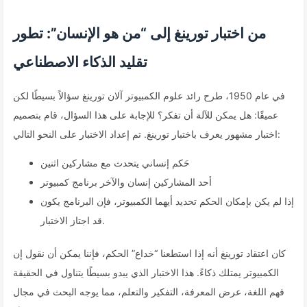
من اختبار تورينغ إلى “من هو الإنسان”: تطور
تقليد الذكاء الاصطناعي
في عام 1950، طرح رائد علوم الكمبيوتر آلان تورينغ سؤالاً بسيطًا لكن
عميقًا: هل يمكن للآلة أن تفكر؟ للإجابة على هذا السؤال، قام بتصميم
اختبار مشهور يعرف باختبار تورينغ. تم إعداد الاختبار على النحو التالي:
حَكم إنساني يتحدث مع مشاركين اثنين
أحد المشاركين إنسان والآخر برنامج كمبيوتر
إذا لم يكن بإمكان الحكم تحديد أيهما الكمبيوتر، فإن البرنامج يكون
قد اجتاز الاختبار.
كان اعتقاد تورينغ أنه إذا استطعنا “خداع” الحكم، فإننا يمكن أن نقول إن
الكمبيوتر يمتلك ذكاءً. هذا الاختبار الذي يبدو بسيطًا يتناول في الحقيقة
فهم اللغة، عرض المعرفة، التفكير والتعلم، مما يوجه البحث في مجال