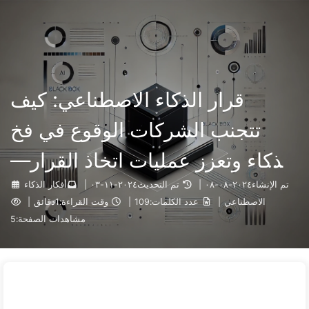
التصنيفات
الوسوم
الأرشيف
الرئيسية
البحث
الطريق نحو التحول بالذكاء الاصطناعي
🇦🇪 العربية
حول
الروابط
قرار الذكاء الاصطناعي: كيف
تتجنب الشركات الوقوع في فخ
الذكاء وتعزز عمليات اتخاذ القرار—
تعلم الذكاء الاصطناعي ببطء136
تم الإنشاء
٢٠٢٤-٠٨-٠٨
|
تم التحديث
٢٠٢٤-١١-٠٣
|
أفكار الذكاء
الاصطناعي
|
عدد الكلمات:
109
|
وقت القراءة:
1دقائق
|
مشاهدات الصفحة:
5