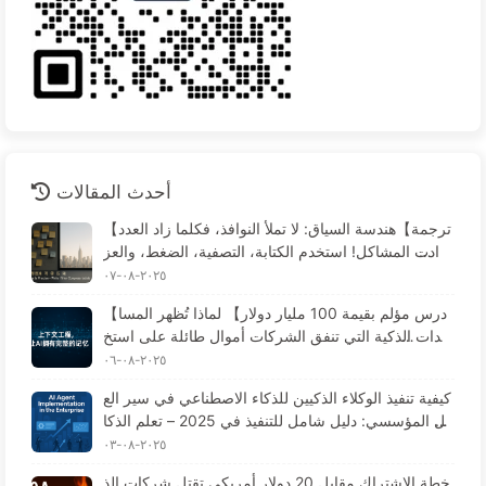
أحدث المقالات
【ترجمة】هندسة السياق: لا تملأ النوافذ، فكلما زاد العدد
زادت المشاكل! استخدم الكتابة، التصفية، الضغط، والعز
ل، وكن حذرًا من التداخلات التي تخلق الارتباك - تعلم الذ
٢٠٢٥-٠٨-٠٧
كاء الاصطناعي ببطء 170
【درس مؤلم بقيمة 100 مليار دولار】 لماذا تُظهر المسا
عدات الذكية التي تنفق الشركات أموال طائلة على استخ
دامها "فقدان الذاكرة" في الأوقات الحرجة، بينما تحقق ال
٢٠٢٥-٠٨-٠٦
منافسة تحسينات في الأداء تصل إلى 90%؟ — تعلم الذك
كيفية تنفيذ الوكلاء الذكيين للذكاء الاصطناعي في سير الع
اء الاصطناعي ببطء 169
مل المؤسسي: دليل شامل للتنفيذ في 2025 – تعلم الذكا
ء الاصطناعي ببطء 166
٢٠٢٥-٠٨-٠٣
خطة الاشتراك مقابل 20 دولار أمريكي تقتل شركات الذ