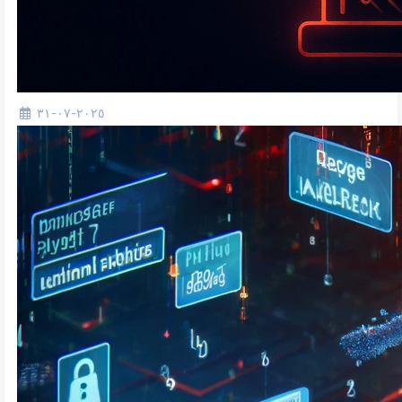
٢٠٢٥-٠٧-٣١